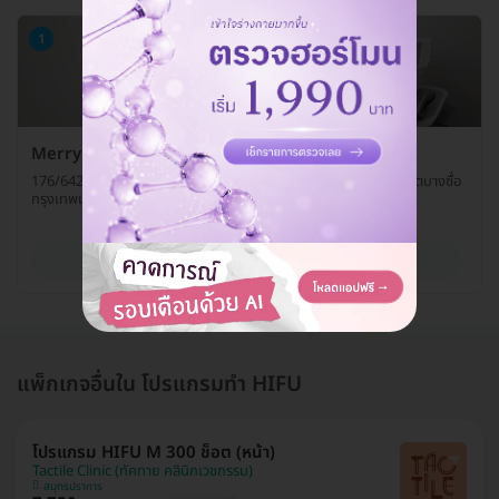
1
Merry Clinic สาขาบางซื่อ
176/642 เดอะทรีอินเตอร์เชนจ์ ถ. ประชาราษฎร์ สาย 2 แขวงบางซื่อ เขตบางซื่อ
กรุงเทพมหานคร 10800
ดูรายละเอียด
แพ็กเกจอื่นใน โปรแกรมทำ HIFU
โปรแกรม HIFU M 300 ช็อต (หน้า)
Tactile Clinic (ทัคทาย คลินิกเวชกรรม)
สมุทรปราการ