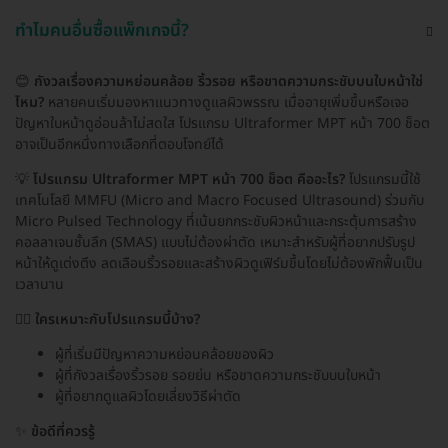
ทำไมคนอื่นซื้อแพ็กเกจนี้?
😊
กังวลเรื่องความหย่อนคล้อย ริ้วรอย หรือขาดความกระชับบนใบหน้าใช่
ไหม?
หลายคนเริ่มมองหาแนวทางดูแลผิวพรรณ เมื่ออายุเพิ่มขึ้นหรือเจอ
ปัญหาใบหน้าดูอ่อนล้าไม่สดใส โปรแกรม Ultraformer MPT หน้า 700 ช็อต
อาจเป็นอีกหนึ่งทางเลือกที่ตอบโจทย์ได้
💡
โปรแกรม Ultraformer MPT หน้า 700 ช็อต คืออะไร?
โปรแกรมนี้ใช้
เทคโนโลยี MMFU (Micro and Macro Focused Ultrasound) ร่วมกับ
Micro Pulsed Technology ที่เน้นยกกระชับผิวหน้าและกระตุ้นการสร้าง
คอลลาเจนชั้นลึก (SMAS) แบบไม่ต้องผ่าตัด เหมาะสำหรับผู้ที่อยากปรับรูป
หน้าให้ดูเต่งตึง ลดเลือนริ้วรอยและสร้างผิวดูเฟิร์มขึ้นโดยไม่ต้องพักฟื้นเป็น
เวลานาน
🙋‍♀️
ใครเหมาะกับโปรแกรมนี้บ้าง?
ผู้ที่เริ่มมีปัญหาความหย่อนคล้อยของผิว
ผู้ที่กังวลเรื่องริ้วรอย รอยย่น หรือขาดความกระชับบนใบหน้า
ผู้ที่อยากดูแลผิวโดยเลี่ยงวิธีผ่าตัด
✨
ข้อดีที่ควรรู้