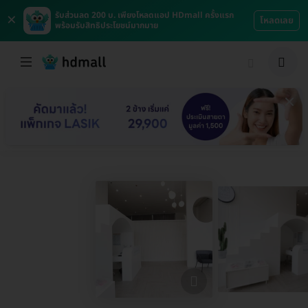
×
รับส่วนลด 200 บ. เพียงโหลดแอป HDmall ครั้งแรก
โหลดเลย
พร้อมรับสิทธิประโยชน์มากมาย