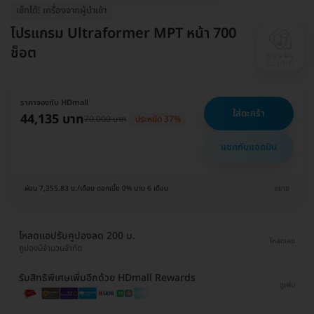
เช็กได้! เครื่องจากผู้นำเข้า
โปรแกรม Ultraformer MPT หน้า 700
ช็อต
ราคาจองกับ HDmall
ใส่ตะกร้า
44,135 บาท
70,000 บาท
ประหยัด 37%
แชทกับแอดมิน
ผ่อน 7,355.83 บ./เดือน ดอกเบี้ย 0% นาน 6 เดือน
ขยาย
โหลดแอปรับคูปองลด 200 บ.
โหลดเลย
คูปองมีจำนวนจำกัด
รับสิทธิพิเศษเพิ่มอีกด้วย HDmall Rewards
ดูเพิ่ม