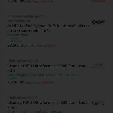
7,750 บาท
9,990 บาท
ประหยัด 22%
HD ออกค่าประเมินให้! สูงสุด 1000 บ.
จองฟรี! จ่ายทีหลัง
ทำ HIFU เครื่อง SygmaLift ทั่วใบหน้า กระชับบริเวณ
หน้าผาก รอบตา แก้ม 1 ครั้ง
โรงพยาบาลยันฮี
บางพลัด
MRT บางอ้อ
28,500 บาท
30,000 บาท
ประหยัด 5%
เช็กได้! เครื่องจากผู้นำเข้า
โปรแกรม HIFU Ultraformer lll 800 ช็อต (กรอบ
หน้า)
Luxe Bangkok Clinic (ลักซ์ แบงคอก คลินิกเวชกรรม)
จตุจักร
7,750 บาท
10,990 บาท
ประหยัด 29%
เช็กได้! เครื่องจากผู้นำเข้า
โปรแกรม HIFU Ultraformer lll 600 ช็อต (ทั่วหน้า
+ คอ)
Charmmy Clinic (ชาร์มมี่ คลินิกเวชกรรม)