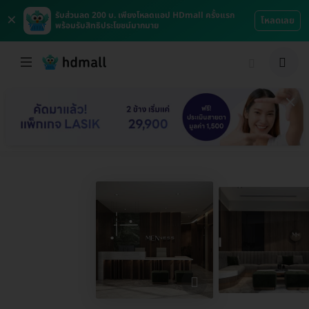
×
รับส่วนลด 200 บ. เพียงโหลดแอป HDmall ครั้งแรก
โหลดเลย
พร้อมรับสิทธิประโยชน์มากมาย