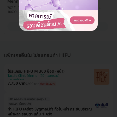
Menness Wellness
707 ชั้นที่ G ห้องเลขที่ G6 ถ. เจริญนคร แขวงคลองต้นไทร เขตคลองสาน
10600
ดูรายละเอียด
แพ็กเกจอื่นใน โปรแกรมทำ HIFU
โปรแกรม HIFU M 300 ช็อต (หน้า)
Tactile Clinic (ทัคทาย คลินิกเวชกรรม)
สมุทรปราการ
7,750 บาท
9,990 บาท
ประหยัด 22%
HD ออกค่าประเมินให้! สูงสุด 1000 บ.
จองฟรี! จ่ายทีหลัง
ทำ HIFU เครื่อง SygmaLift ทั่วใบหน้า กระชับบริเวณ
หน้าผาก รอบตา แก้ม 1 ครั้ง