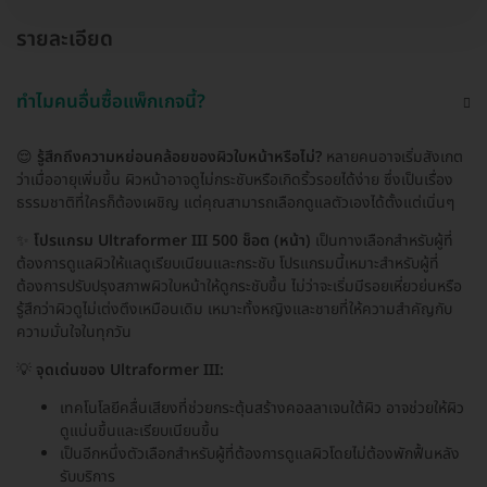
รายละเอียด
ทำไมคนอื่นซื้อแพ็กเกจนี้?
😌
รู้สึกถึงความหย่อนคล้อยของผิวใบหน้าหรือไม่?
หลายคนอาจเริ่มสังเกต
ว่าเมื่ออายุเพิ่มขึ้น ผิวหน้าอาจดูไม่กระชับหรือเกิดริ้วรอยได้ง่าย ซึ่งเป็นเรื่อง
ธรรมชาติที่ใครก็ต้องเผชิญ แต่คุณสามารถเลือกดูแลตัวเองได้ตั้งแต่เนิ่นๆ
✨
โปรแกรม Ultraformer III 500 ช็อต (หน้า)
เป็นทางเลือกสำหรับผู้ที่
ต้องการดูแลผิวให้แลดูเรียบเนียนและกระชับ โปรแกรมนี้เหมาะสำหรับผู้ที่
ต้องการปรับปรุงสภาพผิวใบหน้าให้ดูกระชับขึ้น ไม่ว่าจะเริ่มมีรอยเหี่ยวย่นหรือ
รู้สึกว่าผิวดูไม่เต่งตึงเหมือนเดิม เหมาะทั้งหญิงและชายที่ให้ความสำคัญกับ
ความมั่นใจในทุกวัน
💡
จุดเด่นของ Ultraformer III:
เทคโนโลยีคลื่นเสียงที่ช่วยกระตุ้นสร้างคอลลาเจนใต้ผิว อาจช่วยให้ผิว
ดูแน่นขึ้นและเรียบเนียนขึ้น
เป็นอีกหนึ่งตัวเลือกสำหรับผู้ที่ต้องการดูแลผิวโดยไม่ต้องพักฟื้นหลัง
รับบริการ