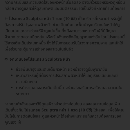
ความกระชับและความสดใสของผิวหน้าเริ่มลดลง อาจมีริ้วรอยหรือผิวดูหย่อน
คล้อย การดูแลผิวให้ดูสุขภาพดีและมีมิติธรรมชาติเป็นสิ่งที่หลายท่านต้องการ
✨
โปรแกรม Sculptra หน้า 1 ขวด (10 ซีซี)
เป็นบริการที่เหมาะสำหรับผู้ที่
ต้องการปรับปรุงสภาพผิวหน้า ช่วยเติมเต็มและฟื้นบำรุงบริเวณใบหน้าให้ดู
เนียนนุ่มและอาจช่วยให้ผิวดูแน่นขึ้น ทั้งยังสามารถเหมาะกับผู้ที่มีปัญหา
ผิวบาง ขาดความยืดหยุ่น หรือเริ่มสังเกตถึงสัญญาณแห่งวัย โดยโปรแกรมนี้
ใช้สารเติมเต็มประเภทหนึ่ง ซึ่งได้รับการยอมรับในวงการความงาม และมักใช้
เพื่อช่วยกระตุ้นการสร้างคอลลาเจนในชั้นผิว
🌱
จุดเด่นของโปรแกรม Sculptra หน้า
ช่วยฟื้นบำรุงและเติมเต็มผิวหน้า ผิวหน้าอาจดูอิ่มฟูมากขึ้น
เหมาะสำหรับผู้ที่ต้องการปรับสภาพผิวหน้าให้แลดูเรียบเนียนและมี
ความยืดหยุ่น
การทำงานของสารเติมเต็มนี้อาจช่วยส่งเสริมการสร้างคอลลาเจนใน
ระยะยาว
หากคุณกำลังมองหาวิธีดูแลผิวหน้าอย่างอ่อนโยน ลองสอบถามข้อมูลเพิ่ม
เติมเกี่ยวกับ
โปรแกรม Sculptra หน้า 1 ขวด (10 ซีซี)
ได้เลยค่ะ เพื่อให้คุณ
มั่นใจในการตัดสินใจและดูแลผิวหน้าได้อย่างเหมาะสมกับความต้องการของ
คุณเอง 🧴