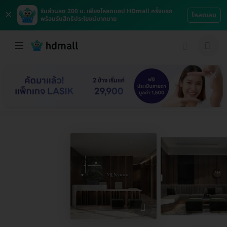
×
รับส่วนลด 200 บ. เพียงโหลดแอป HDmall ครั้งแรก
โหลดเลย
พร้อมรับสิทธิประโยชน์มากมาย