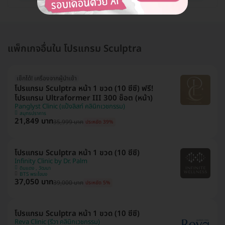
แพ็กเกจอื่นใน โปรแกรม Sculptra
เช็กได้! เครื่องจากผู้นำเข้า
โปรแกรม Sculptra หน้า 1 ขวด (10 ซีซี) ฟรี!
โปรแกรม Ultraformer III 300 ช็อต (หน้า)
Panglyst Clinic (แป้งลิสท์ คลินิกเวชกรรม)
สมุทรปราการ
21,849 บาท
35,999 บาท
ประหยัด 39%
โปรแกรม Sculptra หน้า 1 ขวด (10 ซีซี)
Infinity Clinic by Dr. Palm
ดินแดง , วัฒนา
BTS พระโขนง
37,050 บาท
39,000 บาท
ประหยัด 5%
โปรแกรม Sculptra หน้า 1 ขวด (10 ซีซี)
Reva Clinic (รีวา คลินิกเวชกรรม)