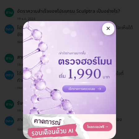
อัตราความสำเร็จของโปรแกรม Sculptra เป็นอย่างไร?
ถาม
19 ธ.ค. 2024
×
โปรแกรม Sculptra มีอัตราความสำเร็จที่สูง โดยผลลัพธ์จะเห็นได้
ตอบ
ชัดเจนในระยะเวลา 3-6 เดือนหลังการรักษา
ตอบโดยทีมงาน HD
สามารถเลื่อนนัดได้ไหม?
ถาม
19 ธ.ค. 2024
ได้ค่ะ หากต้องการเลื่อนนัด กรุณาแจ้งล่วงหน้าตามเงื่อนไขที่
ตอบ
กำหนด
ตอบโดยทีมงาน HD
รับบริการที่ไหนได้บ้าง?
ถาม
19 ธ.ค. 2024
สามารถใช้บริการได้ที่ CHALYN CLINIC ตามที่ระบุในคูปอง
ตอบ
ตอบโดยทีมงาน HD