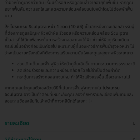
ว่าผิวหน้าดูบางกว่าเดิม เริ่มมีริ้วรอย หรือดูอ่อนล้าจากอายุที่เพิ่มขึ้น หากคุณ
อยากฟื้นคืนความสดใสและลดความหย่อนคล้อยบนใบหน้าโดยไม่ต้องพักฟื้น
นาน
🌟
โปรแกรม Sculptra หน้า 1 ขวด (10 ซีซี)
เป็นอีกหนึ่งทางเลือกสำหรับผู้
ที่ต้องการดูแลปัญหาผิวหน้าฝ่อ ริ้วรอย หรือความหย่อนคล้อย Sculptra
เป็นสารที่ใช้ฉีดเพื่อกระตุ้นการสร้างคอลลาเจนใต้ผิว ช่วยให้ผิวดูเรียบเนียน
กระชับขึ้นอย่างค่อยเป็นค่อยไป เหมาะกับผู้ที่มองหาวิธีการฟื้นบำรุงผิวหน้า ไม่
ว่าจะเป็นชายหรือหญิงที่ต้องการเสริมความมั่นใจและดูแลสุขภาพผิวระยะยาว
ช่วยเติมเต็มและฟื้นฟูผิว ให้หน้าดูอิ่มเอิบขึ้นตามกระบวนการธรรมชาติ
ลดเลือนริ้วรอยและความหย่อนคล้อย โดยไม่จำเป็นต้องผ่าตัด
กระตุ้นการสร้างคอลลาเจนใหม่ ทำให้ผิวแข็งแรงขึ้นเมื่อเวลาผ่านไป
หากคุณสนใจดูแลตัวเองด้วยวิธีที่เน้นการฟื้นฟูจากภายใน
โปรแกรม
Sculptra
อาจเป็นคำตอบที่เหมาะกับคุณ ลองศึกษารายละเอียดเพิ่มเติมและ
สอบถามข้อสงสัยกับเจ้าหน้าที่ทางคลินิกได้เลยค่ะ ✨
รายละเอียด
วิธีชำระและใช้งาน