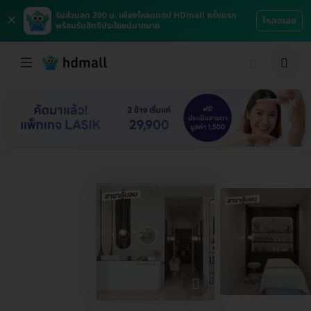
×
รับส่วนลด 200 บ. เพียงโหลดแอป HDmall ครั้งแรก
โหลดเลย
พร้อมรับสิทธิประโยชน์มากมาย