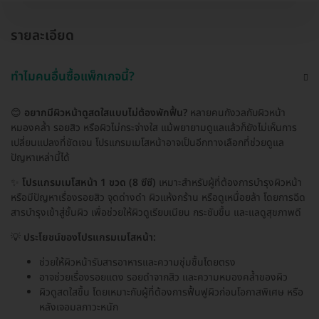
รายละเอียด
ทำไมคนอื่นซื้อแพ็กเกจนี้?
😊
อยากมีผิวหน้าดูสดใสแบบไม่ต้องพักฟื้น?
หลายคนกังวลกับผิวหน้า
หมองคล้ำ รอยสิว หรือผิวไม่กระจ่างใส แม้พยายามดูแลแล้วก็ยังไม่เห็นการ
เปลี่ยนแปลงที่ชัดเจน โปรแกรมเมโสหน้าอาจเป็นอีกทางเลือกที่ช่วยดูแล
ปัญหาเหล่านี้ได้
✨
โปรแกรมเมโสหน้า 1 ขวด (8 ซีซี)
เหมาะสำหรับผู้ที่ต้องการบำรุงผิวหน้า
หรือมีปัญหาเรื่องรอยสิว จุดด่างดำ ผิวแห้งกร้าน หรือดูเหนื่อยล้า โดยการฉีด
สารบำรุงเข้าสู่ชั้นผิว เพื่อช่วยให้ผิวดูเรียบเนียน กระชับขึ้น และแลดูสุขภาพดี
💡
ประโยชน์ของโปรแกรมเมโสหน้า:
ช่วยให้ผิวหน้ารับสารอาหารและความชุ่มชื้นโดยตรง
อาจช่วยเรื่องรอยแดง รอยดำจากสิว และความหมองคล้ำของผิว
ผิวดูสดใสขึ้น โดยเหมาะกับผู้ที่ต้องการฟื้นฟูผิวก่อนโอกาสพิเศษ หรือ
หลังเจอมลภาวะหนัก