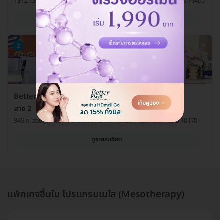
1312 1318 ซ. อินทามระ 26 แขวงรัชดาภิเษก ดินแดง กรุงเทพมหานคร 10400
ดูรายละเอียด
2
Better Me Clinic by Dr. Chanya สาขาตลาดสดธนบุรี
สาย 2
949 ถ. สวนผัก แขวงศาลาธรรมสพน์ เขตทวีวัฒนา กรุงเทพมหานคร 10170
ดูรายละเอียด
แพ็กเกจอื่นใน โปรแกรมเมโส (Mesotherapy)