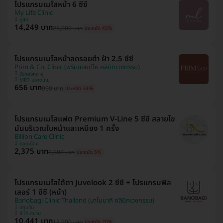
โปรแกรมเมโสหน้า 6 ซีซี
My Life Clinic
ดุสิต
14,249 บาท
25,000 บาท
ประหยัด 43%
โปรแกรมเมโสหน้าลดรอยดำ ฝ้า 2.5 ซีซี
Prim & Co. Clinic (พริมแอนด์โค คลินิกเวชกรรม)
วังทองหลาง
MRT มหาดไทย
656 บาท
990 บาท
ประหยัด 34%
โปรแกรมเมโสแฟต Premium V-Line 5 ซีซี สลายไข
มันบริเวณใบหน้าและเหนียง 1 ครั้ง
Billion Care Clinic
ดอนเมือง
2,375 บาท
2,500 บาท
ประหยัด 5%
โปรแกรมเมโสใต้ตา Juvelook 2 ซีซี + โปรแกรมฟิล
เลอร์ 1 ซีซี (หน้า)
Banobagi Clinic Thailand (บาโนบากิ คลินิกเวชกรรม)
ปทุมวัน
BTS สยาม
10,441 บาท
12,990 บาท
ประหยัด 20%