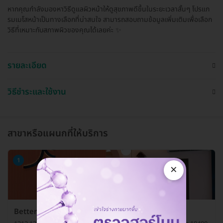
หากคุณกำลังมองหาวิธีดูแลผิวหน้าให้ดูสุขภาพดีขึ้นในระยะเวลาสั้นๆ โปรแก
รมเมโสหน้าเป็นทางเลือกที่น่าสนใจ สามารถสอบถามข้อมูลเพิ่มเติมเพื่อเลือก
วิธีที่เหมาะกับสภาพผิวของคุณได้เลยค่ะ ✨
รายละเอียด
วิธีชำระและใช้งาน
สาขาหรือแผนกที่ให้บริการ
1
×
Better Me Clinic by Dr. Chanya สาขารัชดา