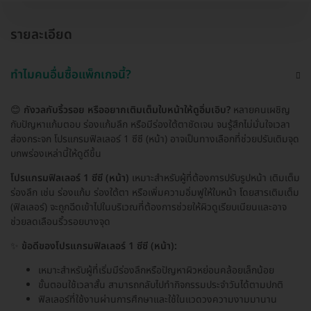
รายละเอียด
ทำไมคนอื่นซื้อแพ็กเกจนี้?
😊
กังวลกับริ้วรอย หรืออยากเติมเต็มใบหน้าให้ดูอิ่มเอิบ?
หลายคนเผชิญ
กับปัญหาแก้มตอบ ร่องแก้มลึก หรือมีร่องใต้ตาชัดเจน จนรู้สึกไม่มั่นใจเวลา
ส่องกระจก โปรแกรมฟิลเลอร์ 1 ซีซี (หน้า) อาจเป็นทางเลือกที่ช่วยปรับเติมจุด
บกพร่องเหล่านี้ให้ดูดีขึ้น
โปรแกรมฟิลเลอร์ 1 ซีซี (หน้า)
เหมาะสำหรับผู้ที่ต้องการปรับรูปหน้า เติมเต็ม
ร่องลึก เช่น ร่องแก้ม ร่องใต้ตา หรือเพิ่มความอิ่มฟูให้ใบหน้า โดยสารเติมเต็ม
(ฟิลเลอร์) จะถูกฉีดเข้าไปในบริเวณที่ต้องการช่วยให้ผิวดูเรียบเนียนและอาจ
ช่วยลดเลือนริ้วรอยบางจุด
✨
ข้อดีของโปรแกรมฟิลเลอร์ 1 ซีซี (หน้า):
เหมาะสำหรับผู้ที่เริ่มมีร่องลึกหรือปัญหาผิวหย่อนคล้อยเล็กน้อย
ขั้นตอนใช้เวลาสั้น สามารถกลับไปทำกิจกรรมประจำวันได้ตามปกติ
ฟิลเลอร์ที่ใช้งานผ่านการศึกษาและใช้ในแวดวงความงามมานาน