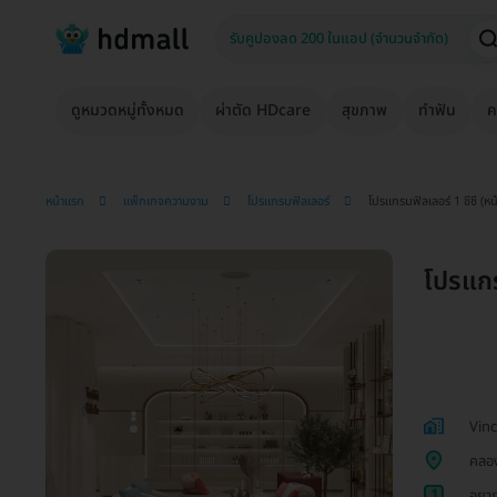
ดูหมวดหมู่ทั้งหมด
ผ่าตัด HDcare
สุขภาพ
ทำฟัน
ค
หน้าแรก
แพ็กเกจความงาม
โปรแกรมฟิลเลอร์
โปรแกรมฟิลเลอร์ 1 ซีซี (หน้
โปรแกรม
Vinc
คลอง
1
อยาก