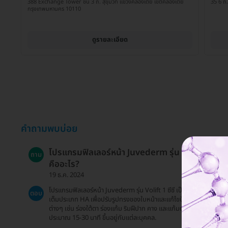
388 Exchange Tower ชั้น 3 ถ. สุขุมวิท แขวงคลองเตย เขตคลองเตย
35 6 ถ.
กรุงเทพมหานคร 10110
ดูรายละเอียด
คำถามพบบ่อย
โปรแกรมฟิลเลอร์หน้า Juvederm รุ่น Volift 1 ซีซี
ถาม
คืออะไร?
19 ธ.ค. 2024
โปรแกรมฟิลเลอร์หน้า Juvederm รุ่น Volift 1 ซีซี เป็นการใช้สารเติม
ตอบ
เต็มประเภท HA เพื่อปรับรูปทรงของใบหน้าและแก้ไขปัญหาร่องลึก
ต่างๆ เช่น ร่องใต้ตา ร่องแก้ม ริมฝีปาก คาง และแก้มตอบ ซึ่งใช้เวลาทำ
ประมาณ 15-30 นาที ขึ้นอยู่กับแต่ละบุคคล.