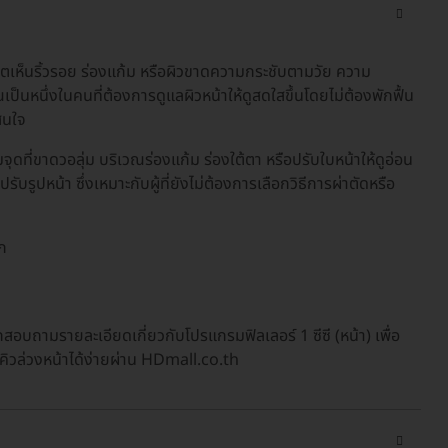
ตเห็นริ้วรอย ร่องแก้ม หรือผิวขาดความกระชับตามวัย ความ
เป็นหนึ่งในคนที่ต้องการดูแลผิวหน้าให้ดูสดใสขึ้นโดยไม่ต้องพักฟื้น
สนใจ
มจุดที่ขาดวอลุ่ม บริเวณร่องแก้ม ร่องใต้ตา หรือปรับใบหน้าให้ดูอ่อน
ยปรับรูปหน้า ซึ่งเหมาะกับผู้ที่ยังไม่ต้องการเลือกวิธีการผ่าตัดหรือ
ึก
ือกสอบถามรายละเอียดเกี่ยวกับโปรแกรมฟิลเลอร์ 1 ซีซี (หน้า) เพื่อ
คิวล่วงหน้าได้ง่ายผ่าน HDmall.co.th