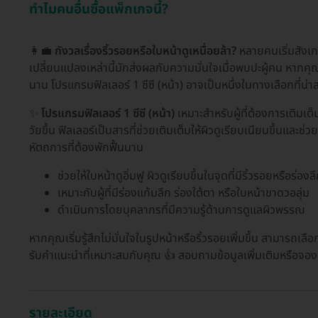
ทำไมคนอื่นซื้อแพ็กเกจนี้?
👩‍💼
กังวลเรื่องริ้วรอยหรือใบหน้าดูเหนื่อยล้า?
หลายคนเริ่มสังเก
เปลี่ยนแปลงเหล่านี้มักส่งผลกับความมั่นใจเมื่อพบปะผู้คน หากคุณ
นาน โปรแกรมฟิลเลอร์ 1 ซีซี (หน้า) อาจเป็นหนึ่งในทางเลือกที่น่า
✨
โปรแกรมฟิลเลอร์ 1 ซีซี (หน้า)
เหมาะสำหรับผู้ที่ต้องการเติมเต็
วัยขึ้น ฟิลเลอร์เป็นสารที่ช่วยเติมเต็มให้ผิวดูเรียบเนียนขึ้นและช่ว
หัตถการที่ต้องพักฟื้นนาน
ช่วยให้ใบหน้าดูอิ่มฟู ผิวดูเรียบขึ้นในจุดที่มีริ้วรอยหรือร่องล
เหมาะกับผู้ที่มีร่องแก้มลึก ร่องใต้ตา หรือใบหน้าขาดวอลุ่ม
ดำเนินการโดยบุคลากรที่มีความรู้ด้านการดูแลผิวพรรณ
หากคุณเริ่มรู้สึกไม่มั่นใจในรูปหน้าหรือริ้วรอยเพิ่มขึ้น สามารถเล
รับคำแนะนำที่เหมาะสมกับคุณ 👍 สอบถามข้อมูลเพิ่มเติมหรือจอง
รายละเอียด