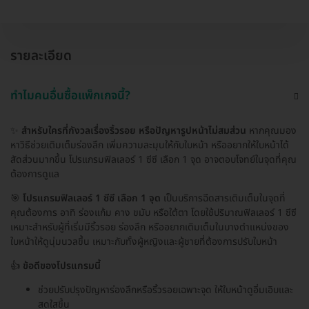
รายละเอียด
ทำไมคนอื่นซื้อแพ็กเกจนี้?
✨
สำหรับใครที่กังวลเรื่องริ้วรอย หรือปัญหารูปหน้าไม่สมส่วน
หากคุณมอง
หาวิธีช่วยเติมเต็มร่องลึก เพิ่มความละมุนให้กับใบหน้า หรืออยากให้ใบหน้าได้
สัดส่วนมากขึ้น โปรแกรมฟิลเลอร์ 1 ซีซี เลือก 1 จุด อาจตอบโจทย์ในจุดที่คุณ
ต้องการดูแล
🎯
โปรแกรมฟิลเลอร์ 1 ซีซี เลือก 1 จุด
เป็นบริการฉีดสารเติมเต็มในจุดที่
คุณต้องการ อาทิ ร่องแก้ม คาง ขมับ หรือใต้ตา โดยใช้ปริมาณฟิลเลอร์ 1 ซีซี
เหมาะสำหรับผู้ที่เริ่มมีริ้วรอย ร่องลึก หรืออยากเติมเต็มในบางตำแหน่งของ
ใบหน้าให้ดูนุ่มนวลขึ้น เหมาะกับทั้งผู้หญิงและผู้ชายที่ต้องการปรับใบหน้า
👍
ข้อดีของโปรแกรมนี้
ช่วยปรับปรุงปัญหาร่องลึกหรือริ้วรอยเฉพาะจุด ให้ใบหน้าดูอิ่มเอิบและ
สดใสขึ้น