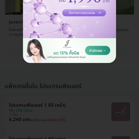
Juvenile Clinic สาขาคู้บอน
ห้องเลขที่ 203 ชั้น 2 JAS Green Village ถ. คู้บอน แขวงบางชัน เขตคลองสาม
วา กรุงเทพมหานคร 10510
ดูรายละเอียด
แพ็กเกจอื่นใน โปรแกรมฟิลเลอร์
โปรแกรมฟิลเลอร์ 1 ซีซี (หน้า)
My Life Clinic
ดุสิต
6,240 บาท
7,900 บาท
ประหยัด 21%