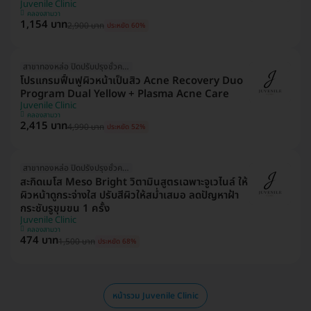
Juvenile Clinic
คลองสามวา
1,154 บาท
2,900 บาท
ประหยัด 60%
สาขาทองหล่อ ปิดปรับปรุงชั่วคราว
โปรแกรมฟื้นฟูผิวหน้าเป็นสิว Acne Recovery Duo
Program Dual Yellow + Plasma Acne Care
Juvenile Clinic
คลองสามวา
2,415 บาท
4,990 บาท
ประหยัด 52%
สาขาทองหล่อ ปิดปรังปรุงชั่วคราว
สะกิดเมโส Meso Bright วิตามินสูตรเฉพาะจูเวไนล์ ให้
ผิวหน้าดูกระจ่างใส ปรับสีผิวให้สม่ำเสมอ ลดปัญหาฝ้า
กระชับรูขุมขน 1 ครั้ง
Juvenile Clinic
คลองสามวา
474 บาท
1,500 บาท
ประหยัด 68%
หน้ารวม Juvenile Clinic