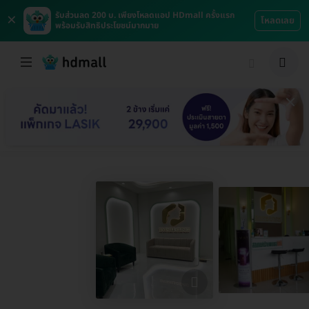
×
รับส่วนลด 200 บ. เพียงโหลดแอป HDmall ครั้งแรก
โหลดเลย
พร้อมรับสิทธิประโยชน์มากมาย