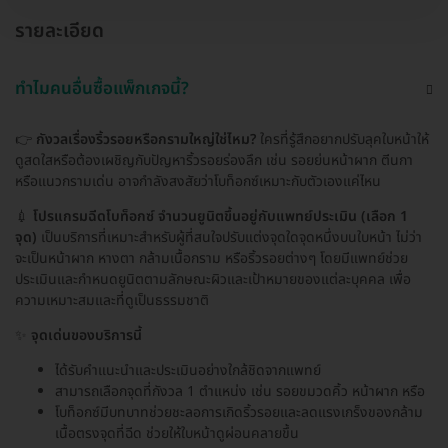
รายละเอียด
ทำไมคนอื่นซื้อแพ็กเกจนี้?
👉
กังวลเรื่องริ้วรอยหรือกรามใหญ่ใช่ไหม?
ใครที่รู้สึกอยากปรับลุคใบหน้าให้
ดูสดใสหรือต้องเผชิญกับปัญหาริ้วรอยร่องลึก เช่น รอยย่นหน้าผาก ตีนกา
หรือแนวกรามเด่น อาจกำลังสงสัยว่าโบท็อกซ์เหมาะกับตัวเองแค่ไหน
💉
โปรแกรมฉีดโบท็อกซ์ จำนวนยูนิตขึ้นอยู่กับแพทย์ประเมิน (เลือก 1
จุด)
เป็นบริการที่เหมาะสำหรับผู้ที่สนใจปรับแต่งจุดใดจุดหนึ่งบนใบหน้า ไม่ว่า
จะเป็นหน้าผาก หางตา กล้ามเนื้อกราม หรือริ้วรอยต่างๆ โดยมีแพทย์ช่วย
ประเมินและกำหนดยูนิตตามลักษณะผิวและเป้าหมายของแต่ละบุคคล เพื่อ
ความเหมาะสมและที่ดูเป็นธรรมชาติ
✨
จุดเด่นของบริการนี้
ได้รับคำแนะนำและประเมินอย่างใกล้ชิดจากแพทย์
สามารถเลือกจุดที่กังวล 1 ตำแหน่ง เช่น รอยขมวดคิ้ว หน้าผาก หรือ
โบท็อกซ์มีบทบาทช่วยชะลอการเกิดริ้วรอยและลดแรงเกร็งของกล้าม
เนื้อตรงจุดที่ฉีด ช่วยให้ใบหน้าดูผ่อนคลายขึ้น