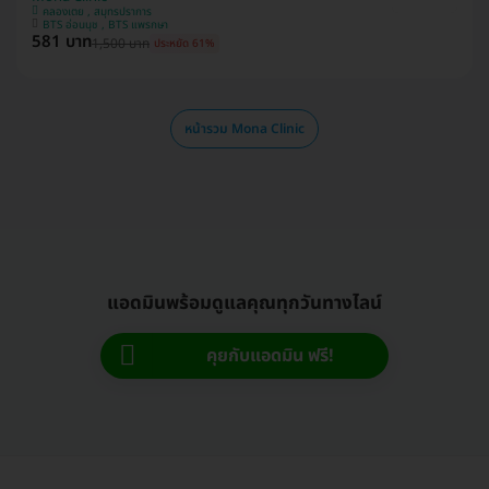
คลองเตย , สมุทรปราการ
BTS อ่อนนุช , BTS แพรกษา
581 บาท
1,500 บาท
ประหยัด 61%
หน้ารวม Mona Clinic
แอดมินพร้อมดูแลคุณทุกวันทางไลน์
คุยกับแอดมิน ฟรี!