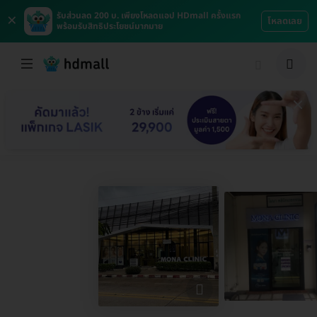
×
รับส่วนลด 200 บ. เพียงโหลดแอป HDmall ครั้งแรก
โหลดเลย
พร้อมรับสิทธิประโยชน์มากมาย