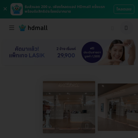
×
รับส่วนลด 200 บ. เพียงโหลดแอป HDmall ครั้งแรก
โหลดเลย
พร้อมรับสิทธิประโยชน์มากมาย