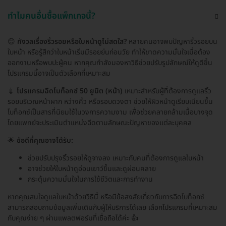
ทำไมคนอื่นซื้อแพ็กเกจนี้?
😊
กังวลเรื่องริ้วรอยหรือใบหน้าดูไม่สดใส?
หลายคนอาจพบปัญหาริ้วรอยบน
ใบหน้า หรือรู้สึกว่าใบหน้าเริ่มมีรอยย่นก่อนวัย ทำให้ขาดความมั่นใจเมื่อต้อง
ออกงานหรือพบปะผู้คน หากคุณกำลังมองหาวิธีช่วยปรับรูปลักษณ์ให้ดูดีขึ้น
โปรแกรมนี้อาจเป็นตัวเลือกที่เหมาะสม
💉
โปรแกรมฉีดโบท็อกซ์ 50 ยูนิต (หน้า)
เหมาะสำหรับผู้ที่ต้องการดูแลริ้ว
รอยบริเวณหน้าผาก หว่างคิ้ว หรือรอบดวงตา ช่วยให้ผิวหน้าดูเรียบเนียนขึ้น
โบท็อกซ์เป็นสารที่นิยมใช้ในวงการความงาม เพื่อช่วยคลายกล้ามเนื้อบางจุด
โดยแพทย์จะประเมินตำแหน่งฉีดตามลักษณะปัญหาของแต่ละบุคคล
🌟
ข้อดีที่คุณอาจได้รับ:
ช่วยปรับปรุงริ้วรอยให้ดูจางลง เหมาะกับคนที่ต้องการดูแลใบหน้า
อาจช่วยให้ใบหน้าดูอ่อนเยาว์ขึ้นและดูผ่อนคลาย
กระตุ้นความมั่นใจในการใช้ชีวิตและการทำงาน
หากคุณสนใจดูแลใบหน้าด้วยวิธีนี้ หรือมีข้อสงสัยเกี่ยวกับการฉีดโบท็อกซ์
สามารถสอบถามข้อมูลเพิ่มเติมกับผู้ให้บริการได้เลย เลือกโปรแกรมที่เหมาะสม
กับคุณง่าย ๆ ผ่านแพลตฟอร์มที่เชื่อถือได้ค่ะ 👍