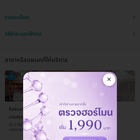
รายละเอียด
วิธีชำระและใช้งาน
สาขาหรือแผนกที่ให้บริการ
×
1
Raksavee Wellness & Aesthetic (รักษวี คลินิก
เวชกรรม)
ชั้น 2 B208 93, 95 เค วิลเลจ สุขุมวิท 26 แขวงคลองตัน เขตคลองเตย
กรุงเทพมหานคร 10110