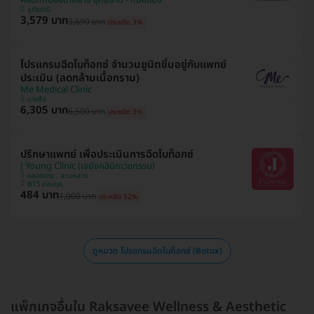
คลินิกหนองขาหย่าง อุทัยธานี - หมอแป้ง
อุทัยธานี
3,579 บาท
3,690 บาท
ประหยัด 3%
โปรแกรมฉีดโบท็อกซ์ จำนวนยูนิตขึ้นอยู่กับแพทย์
ประเมิน (ลดกล้ามเนื้อกราม)
Me Medical Clinic
บางซื่อ
6,305 บาท
6,500 บาท
ประหยัด 3%
ปรึกษาแพทย์ เพื่อประเมินการฉีดโบท็อกซ์
J Young Clinic (เจยังคลินิกเวชกรรม)
คลองเตย , สวนหลวง
BTS อ่อนนุช
484 บาท
1,000 บาท
ประหยัด 52%
ดูหมวด โปรแกรมฉีดโบท็อกซ์ (Botox)
แพ็กเกจอื่นใน Raksavee Wellness & Aesthetic