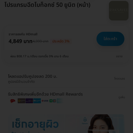
โปรแกรมฉีดโบท็อกซ์ 50 ยูนิต (หน้า)
ราคาจองกับ HDmall
ใส่ตะกร้า
4,849 บาท
4,999 บาท
ประหยัด 3%
ผ่อน 808.17 บ./เดือน ดอกเบี้ย 0% นาน 6 เดือน
ขยาย
โหลดแอปรับคูปองลด 200 บ.
โหลดเลย
คูปองมีจำนวนจำกัด
รับสิทธิพิเศษเพิ่มอีกด้วย HDmall Rewards
ดูเพิ่ม