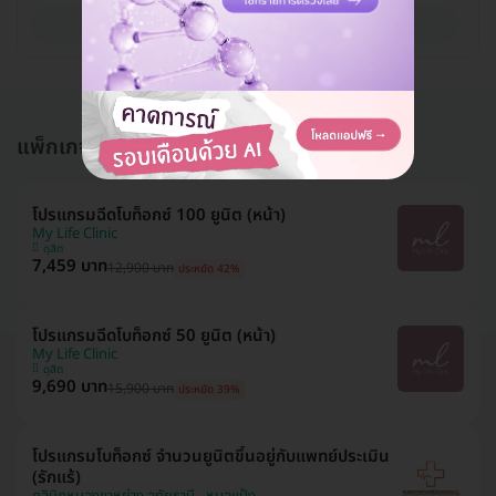
ดูรายละเอียด
แพ็กเกจอื่นใน โปรแกรมฉีดโบท็อกซ์ (Botox)
โปรแกรมฉีดโบท็อกซ์ 100 ยูนิต (หน้า)
My Life Clinic
ดุสิต
7,459 บาท
12,900 บาท
ประหยัด 42%
โปรแกรมฉีดโบท็อกซ์ 50 ยูนิต (หน้า)
My Life Clinic
ดุสิต
9,690 บาท
15,900 บาท
ประหยัด 39%
โปรแกรมโบท็อกซ์ จำนวนยูนิตขึ้นอยู่กับแพทย์ประเมิน
(รักแร้)