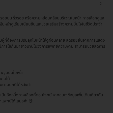
ห็นรอยย่น ริ้วรอย หรือความหย่อนคล้อยบริเวณใบหน้า การเลือกดูแล
้ใบหน้าดูเรียบเนียนขึ้นและช่วยเสริมสร้างความมั่นใจในชีวิตประจำ
บผู้ที่ต้องการปรับลุคใบหน้าให้ดูผ่อนคลาย ลดรอยย่นจากการแสดง
อกซ์มีการใช้กันมายาวนานในวงการแพทย์ความงาม สามารถช่วยลดการ
า
พาะจุดบนใบหน้า
เกตได้
รมตามปกติได้หลังทำ
ป็นอีกหนึ่งทางเลือกที่ตอบโจทย์ หากสนใจข้อมูลเพิ่มเติมเกี่ยวกับ
แพทย์ได้เสมอค่ะ 😊