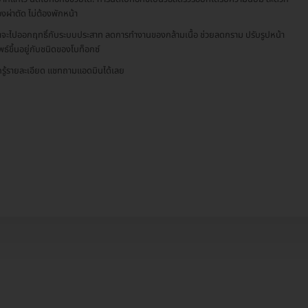
องผ่าตัด ไม่ต้องพักหน้า
าจะไปออกฤทธิ์กับระบบประสาท ลดการทำงานของกล้ามเนื้อ ช่วยลดกราม ปรับรูปหน้า
พธ์ขึ้นอยู่กับชนิดของโบท็อกซ์
รู้รายละเอียด แชทถามแอดมินได้เลย