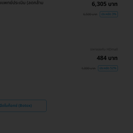
ับแพทย์ประเมิน (ลดกล้าม
6,305 บาท
6,500 บาท
ประหยัด 3%
ราคาจองกับ HDmall
484 บาท
1,000 บาท
ประหยัด 52%
ีดโบท็อกซ์ (Botox)