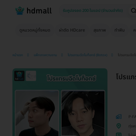
ดูหมวดหมู่ทั้งหมด
ผ่าตัด HDcare
สุขภาพ
ทำฟัน
ค
หน้าแรก
แพ็กเกจความงาม
โปรแกรมฉีดโบท็อกซ์ (Botox)
โปรแกรมฉีดโบท
โปรแกร
P-FA
ทุ่งคร
1
ไม่อ