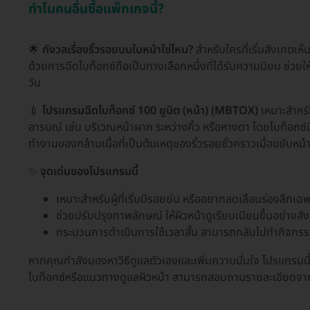
ทำไมคนอื่นซื้อแพ็กเกจนี้?
🌟
กังวลเรื่องริ้วรอยบนใบหน้าใช่ไหม?
สำหรับใครที่เริ่มสังเกตเ
ด้วยการฉีดโบท็อกซ์ถือเป็นทางเลือกหนึ่งที่ได้รับความนิยม ช่วยให
วัน
💉
โปรแกรมฉีดโบท็อกซ์ 100 ยูนิต (หน้า) (MBTOX)
เหมาะสำหรั
อารมณ์ เช่น บริเวณหน้าผาก ระหว่างคิ้ว หรือหางตา โดยโบท็
ทำงานของกล้ามเนื้อที่เป็นต้นเหตุของริ้วรอยชั่วคราวเมื่อขยับหน้
✨
จุดเด่นของโปรแกรมนี้
เหมาะสำหรับผู้ที่เริ่มมีรอยย่น หรืออยากลดเลือนร่องลึกเฉ
ช่วยปรับปรุงภาพลักษณ์ ให้ผิวหน้าดูเรียบเนียนขึ้นอย่างสัง
กระบวนการดำเนินการใช้เวลาสั้น สามารถกลับไปทำกิจกร
หากคุณกำลังมองหาวิธีดูแลตัวเองและเพิ่มความมั่นใจ โปรแกรมนี้เ
โบท็อกซ์หรือแนวทางดูแลผิวหน้า สามารถสอบถามรายละเอียดจาก