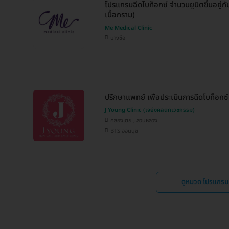
โปรแกรมฉีดโบท็อกซ์ จำนวนยูนิตขึ้นอยู่ก
เนื้อกราม)
Me Medical Clinic
บางซื่อ
ปรึกษาแพทย์ เพื่อประเมินการฉีดโบท็อกซ์
J Young Clinic (เจยังคลินิกเวชกรรม)
คลองเตย , สวนหลวง
BTS อ่อนนุช
ดูหมวด โปรแกรมฉ