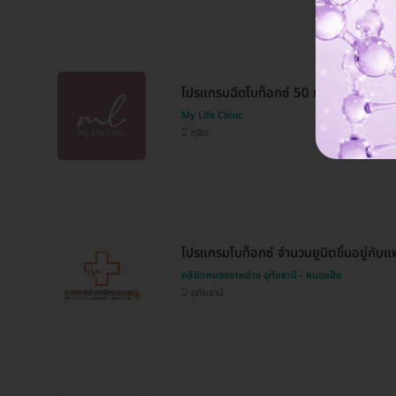
โปรแกรมฉีดโบท็อกซ์ 50 ยูนิต (หน้า)
My Life Clinic
ดุสิต
โปรแกรมโบท็อกซ์ จำนวนยูนิตขึ้นอยู่กับแพ
คลินิกหนองขาหย่าง อุทัยธานี - หมอแป้ง
อุทัยธานี