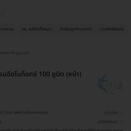
วามงาม
รพ. คลินิกทั้งหมด
สำหรับลูกค้าองค์กร
รวมสิทธิพิเศษ
็อกซ์ 100 ยูนิต (หน้า)
มฉีดโบท็อกซ์ 100 ยูนิต (หน้า)
R Clinic (พีฟาร์ คลินิกเวชกรรม)
ดูโปรไฟล์
ุ
ดูที่ตั้งทั้งหมด
ยากแก่ไว ฉีดโบท็อกซ์ช่วยได้! การฉีดโบท็อกซ์เป็นวิธีลดริ้วรอยที่ได้รับความนิยม สะดวก