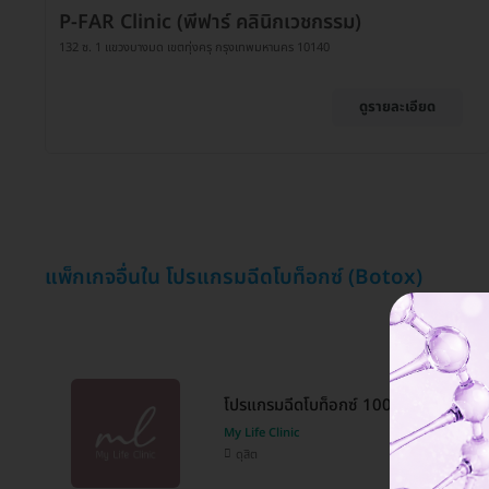
P-FAR Clinic (พีฟาร์ คลินิกเวชกรรม)
132 ซ. 1 แขวงบางมด เขตทุ่งครุ กรุงเทพมหานคร 10140
ดูรายละเอียด
แพ็กเกจอื่นใน โปรแกรมฉีดโบท็อกซ์ (Botox)
โปรแกรมฉีดโบท็อกซ์ 100 ยูนิต (หน้า)
My Life Clinic
ดุสิต