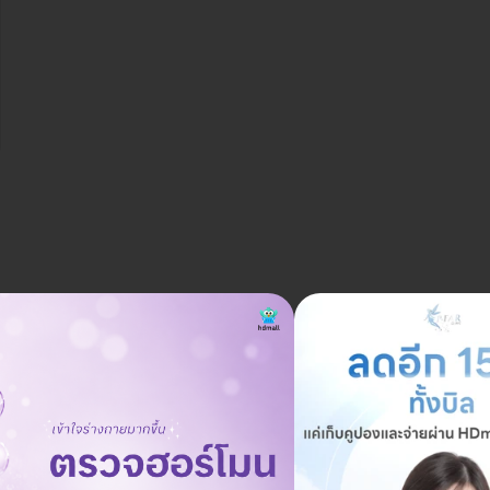
ราคาจองกับ HDmall
7,459 บาท
12,900 บาท
ประหยัด 42%