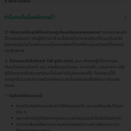
รายละเอียด
ทำไมคนอื่นซื้อแพ็กเกจนี้?
😊
ต้องการปรับลุคให้ใบหน้าแลดูเรียบเนียนและผ่อนคลาย?
หลายคนพบกับ
ริ้วรอยบนใบหน้า หรือรู้สึกว่ามีกล้ามเนื้อใบหน้าบางจุดแข็งเกร็งจนดูไม่สดใส
โปรแกรมฉีดโบท็อกซ์สามารถเป็นทางเลือกที่ช่วยให้คุณดูแลตัวเองได้อย่างมี
ประสิทธิภาพ
💉
โปรแกรมฉีดโบท็อกซ์ 100 ยูนิต (หน้า)
เหมาะสำหรับผู้ที่ต้องการลด
เลือนริ้วรอยบนใบหน้า เช่น รอยย่นบนหน้าผาก, ระหว่างคิ้ว, รอบดวงตา หรือ
ผู้ที่ต้องการปรับสมดุลกล้ามเนื้อใบหน้าให้ดูผ่อนคลายขึ้น โปรแกรมนี้ใช้
เทคนิคที่เน้นการกระจายตัวยาให้เหมาะสมกับแต่ละจุดเพื่อให้เหมาะกับแต่ละ
บุคคล
✨
ข้อดีของโปรแกรมนี้
ช่วยปรับปรุงลักษณะผิวหน้าให้เรียบเนียนขึ้น และลดเลือนเส้นริ้วรอย
ต่าง ๆ
เหมาะสำหรับผู้ที่ต้องการดูแลความสดใสบนใบหน้าโดยไม่ต้องผ่าตัด
สามารถเลือกปรึกษาและวางแผนกับแพทย์ตามสภาพผิวและความ
ต้องการเฉพาะบุคคล