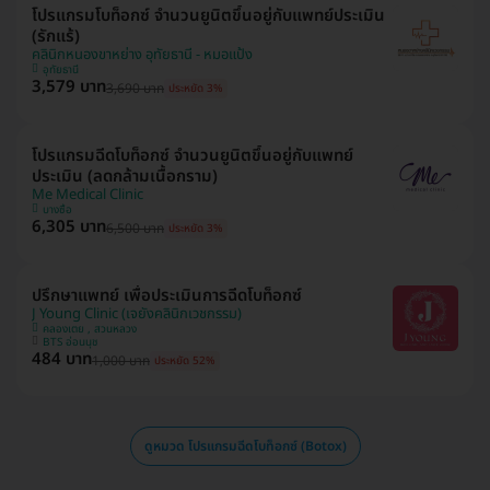
โปรแกรมโบท็อกซ์ จำนวนยูนิตขึ้นอยู่กับแพทย์ประเมิน
(รักแร้)
คลินิกหนองขาหย่าง อุทัยธานี - หมอแป้ง
อุทัยธานี
3,579 บาท
3,690 บาท
ประหยัด 3%
โปรแกรมฉีดโบท็อกซ์ จำนวนยูนิตขึ้นอยู่กับแพทย์
ประเมิน (ลดกล้ามเนื้อกราม)
Me Medical Clinic
บางซื่อ
6,305 บาท
6,500 บาท
ประหยัด 3%
ปรึกษาแพทย์ เพื่อประเมินการฉีดโบท็อกซ์
J Young Clinic (เจยังคลินิกเวชกรรม)
คลองเตย , สวนหลวง
BTS อ่อนนุช
484 บาท
1,000 บาท
ประหยัด 52%
ดูหมวด โปรแกรมฉีดโบท็อกซ์ (Botox)