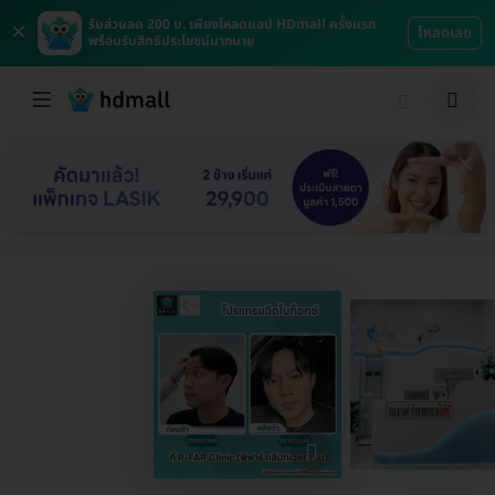
×
รับส่วนลด 200 บ. เพียงโหลดแอป HDmall ครั้งแรก
โหลดเลย
พร้อมรับสิทธิประโยชน์มากมาย