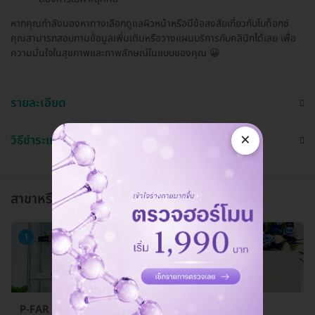
หากคุณกำลังมองหาทางเลือกดูแลผิวหน้าหรือมีข้อสงสัยเกี่ยวกับโบท็อกซ์
คุณสามารถสอบถามข้อมูลเพิ่มเติมหรือวางแผนบริการกับคลินิกได้เลย เพื่อ
ความมั่นใจในสุขภาพและภาพลักษณ์ในแบบของคุณ 😀
รายละเอียด
×
วิธีชำระและใช้งาน
สาขาหรือแผนกที่ให้บริการ
1
P-FAR Clinic (พีฟาร์ คลินิกเวชกรรม)