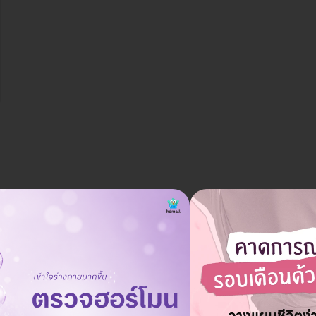
ราคาจองกับ HDmall
7,459 บาท
12,900 บาท
ประหยัด 42%