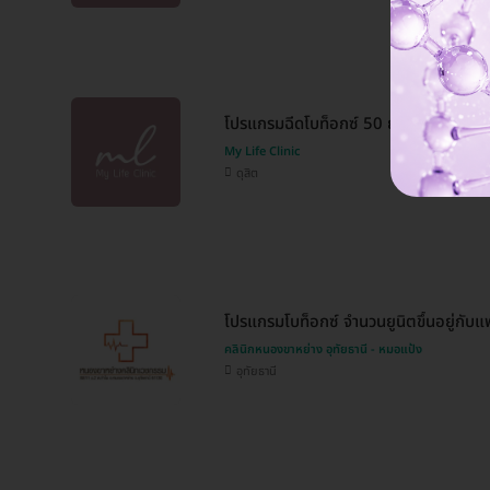
โปรแกรมฉีดโบท็อกซ์ 50 ยูนิต (หน้า)
My Life Clinic
ดุสิต
โปรแกรมโบท็อกซ์ จำนวนยูนิตขึ้นอยู่กับแพ
คลินิกหนองขาหย่าง อุทัยธานี - หมอแป้ง
อุทัยธานี