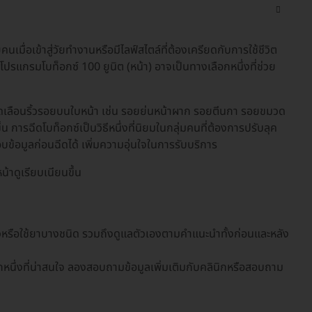
นเมื่อเข้าสู่วัยทำงานหรือมีไลฟ์สไตล์ที่ต้องเครียดกับการใช้ชีวิต
ป โปรแกรมโบท็อกซ์ 100 ยูนิต (หน้า) อาจเป็นทางเลือกหนึ่งที่ช่วย
ลดเลือนริ้วรอยบนใบหน้า เช่น รอยย่นหน้าผาก รอยตีนกา รอยขมวด
น การฉีดโบท็อกซ์เป็นวิธีหนึ่งที่นิยมในกลุ่มคนที่ต้องการปรับลุค
ข้อมูลก่อนฉีดได้ เพิ่มความอุ่นใจในการรับบริการ
้าดูเรียบเนียนขึ้น
ัวหรือใช้ยาบางชนิด รวมถึงดูแลตัวเองตามคำแนะนำทั้งก่อนและหลัง
กหนึ่งที่น่าสนใจ ลองสอบถามข้อมูลเพิ่มเติมกับคลินิกหรือสอบถาม