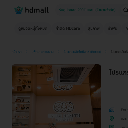
ดูหมวดหมู่ทั้งหมด
ผ่าตัด HDcare
สุขภาพ
ทำฟัน
ค
หน้าแรก
แพ็กเกจความงาม
โปรแกรมฉีดโบท็อกซ์ (Botox)
โปรแกรมโบท็อก
โปรแกร
Ente
ดอนเ
1
อยาก