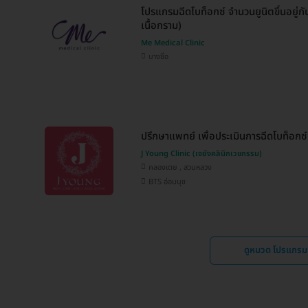
โปรแกรมฉีดโบท็อกซ์ จำนวนยูนิตขึ้นอยู่ก
เนื้อกราม)
Me Medical Clinic
บางซื่อ
ปรึกษาแพทย์ เพื่อประเมินการฉีดโบท็อกซ์
J Young Clinic (เจยังคลินิกเวชกรรม)
คลองเตย , สวนหลวง
BTS อ่อนนุช
ดูหมวด โปรแกรมฉ