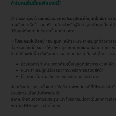
ทำไมคนอื่นซื้อแพ็กเกจนี้?
😊
กังวลเรื่องริ้วรอยหรือต้องการปรับรูปหน้าให้ดูสดใสขึ้น?
หลายค
อาจสังเกตเห็นริ้วรอยบริเวณใบหน้าหรือรู้สึกว่ารูปหน้าดูเปลี่ยนไ
ปรับลุคให้คุณดูมั่นใจมากขึ้นในทุกโอกาส
✨
โปรแกรมโบท็อกซ์ 100 ยูนิต (หน้า)
เหมาะสำหรับผู้ที่ต้องการ
คิ้ว หรือแม้แต่ต้องการให้รูปหน้าดูเรียบเนียนและดูผ่อนคลายมากขึ้
โดยไม่ต้องพักฟื้น ทั้งยังสามารถสแกนกล่องโบท็อกซ์เพื่อตรวจสอบ
ช่วยลดการทำงานของกล้ามเนื้อในจุดที่ต้องการ ช่วยให้ผิวหน
เหมาะสำหรับผู้ที่มีริ้วรอยจากวัยหรือการแสดงสีหน้า
ใช้เวลาทำไม่นาน สะดวก เหมาะกับคนมีเวลาจำกัด
ก่อนเลือกโปรแกรมนี้ แนะนำให้ปรึกษาแพทย์กรณีที่มีโรคประจำต
รับบริการ เพื่อที่น่าพึงพอใจ 😊
ถ้าคุณกำลังมองหาวิธีปรับรูปหน้า โปรแกรมนี้อาจเป็นอีกทางเลือ
กับผ่าน HDmall.co.th ได้เลย!