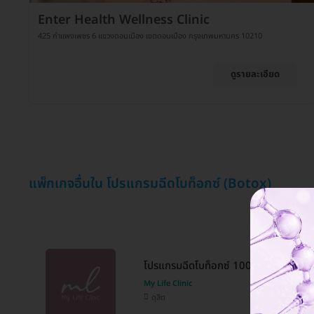
Enter Health Wellness Clinic
425 กำแพงเพชร 6 แขวงดอนเมือง เขตดอนเมือง กรุงเทพมหานคร 10210
ดูรายละเอียด
แพ็กเกจอื่นใน โปรแกรมฉีดโบท็อกซ์ (Botox)
โปรแกรมฉีดโบท็อกซ์ 100 ยูนิต (หน้า)
My Life Clinic
ดุสิต