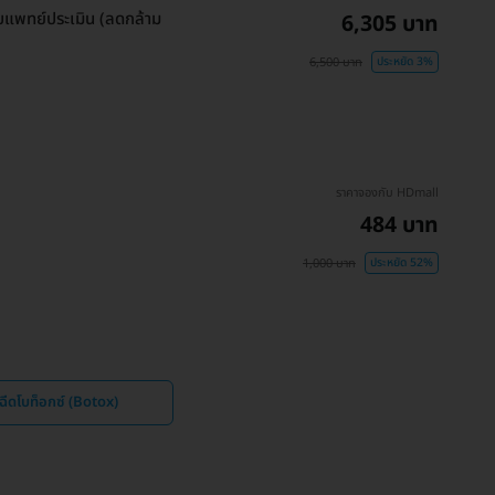
ับแพทย์ประเมิน (ลดกล้าม
6,305 บาท
6,500 บาท
ประหยัด 3%
ราคาจองกับ HDmall
484 บาท
1,000 บาท
ประหยัด 52%
ีดโบท็อกซ์ (Botox)