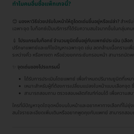
ทำไมคนอื่นซื้อแพ็กเกจนี้?
😊
มองหาวิธีช่วยปรับใบหน้าให้ดูโดดเด่นขึ้นอยู่หรือเปล่า?
สำหรับใ
เฉพาะจุด โบท็อกซ์เป็นบริการที่ได้รับความสนใจมากขึ้นในกลุ่มคนทำ
💉
โปรแกรมโบท็อกซ์ จำนวนยูนิตขึ้นอยู่กับแพทย์ประเมิน (เลือก
ปรึกษาแพทย์และแก้ไขปัญหาเฉพาะจุด เช่น ลดกล้ามเนื้อกรามเพื่อใ
ระหว่างคิ้ว หรือหางตา หรือช่วยยกกระชับกรอบหน้า สามารถนัดพบ
✨
จุดเด่นของโปรแกรมนี้
ได้รับการประเมินโดยแพทย์ เพื่อกำหนดปริมาณยูนิตที่เห
เหมาะสำหรับผู้ที่ต้องการเปลี่ยนแปลงใบหน้าแบบเลือกจุด ซึ
สามารถสอบถาม ตรวจสอบผลิตภัณฑ์ก่อนได้ เพื่อความสบ
ใครที่มีปัญหาจุดใดจุดหนึ่งบนใบหน้าและอยากหาทางเลือกที่ไม่ยุ
สนใจรายละเอียดเพิ่มเติมหรืออยากพูดคุยกับแพทย์ สามารถสอบถามข