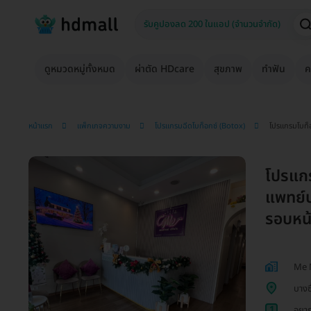
ดูหมวดหมู่ทั้งหมด
ผ่าตัด HDcare
สุขภาพ
ทำฟัน
ค
หน้าแรก
แพ็กเกจความงาม
โปรแกรมฉีดโบท็อกซ์ (Botox)
โปรแกรมโบท็อก
โปรแกร
แพทย์ป
รอบหน้
Me M
บางซื
1
อยาก