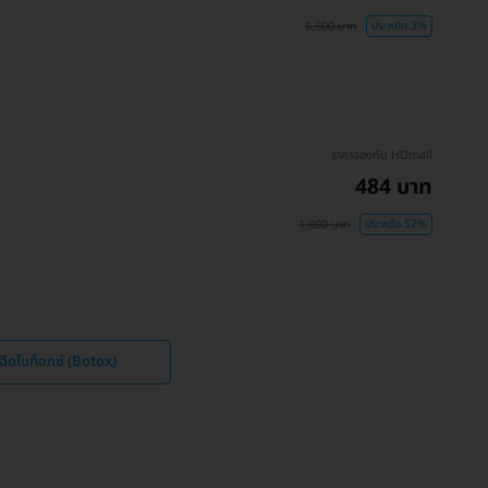
6,500 บาท
ประหยัด 3%
ราคาจองกับ HDmall
484 บาท
1,000 บาท
ประหยัด 52%
ีดโบท็อกซ์ (Botox)