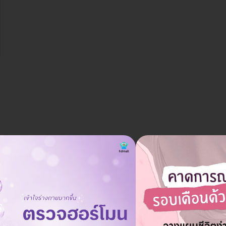
ราคาจองกับ HDmall
7,459 บาท
12,900 บาท
ประหยัด 42%