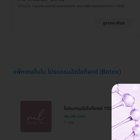
1251/2 ถ. กรุงเทพ-นนทบุรี แขวงวงศ์สว่าง เขตบางซื่อ กรุงเทพมหานคร 10800
ดูรายละเอียด
แพ็กเกจอื่นใน โปรแกรมฉีดโบท็อกซ์ (Botox)
โปรแกรมฉีดโบท็อกซ์ 100 ยูนิต (หน้า)
My Life Clinic
ดุสิต