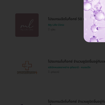
โปรแกรมฉีดโบท็อกซ์ 50 ยูนิต (หน้า)
My Life Clinic
ดุสิต
โปรแกรมโบท็อกซ์ จำนวนยูนิตขึ้นอยู่กับแพ
คลินิกหนองขาหย่าง อุทัยธานี - หมอแป้ง
อุทัยธานี
โปรแกรมฉีดโบท็อกซ์ จำนวนยูนิตขึ้นอยู่ก