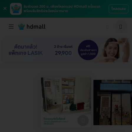
×
รับส่วนลด 200 บ. เพียงโหลดแอป HDmall ครั้งแรก
โหลดเลย
พร้อมรับสิทธิประโยชน์มากมาย