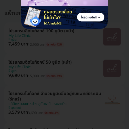
แพ็กเกจอื่นใน โปรแกรมฉีดโบท็อกซ์ (Botox)
โปรแกรมฉีดโบท็อกซ์ 100 ยูนิต (หน้า)
My Life Clinic
ดุสิต
7,459 บาท
12,900 บาท
ประหยัด 42%
โปรแกรมฉีดโบท็อกซ์ 50 ยูนิต (หน้า)
My Life Clinic
ดุสิต
9,690 บาท
15,900 บาท
ประหยัด 39%
โปรแกรมโบท็อกซ์ จำนวนยูนิตขึ้นอยู่กับแพทย์ประเมิน
(รักแร้)
คลินิกหนองขาหย่าง อุทัยธานี - หมอแป้ง
อุทัยธานี
3,579 บาท
3,690 บาท
ประหยัด 3%