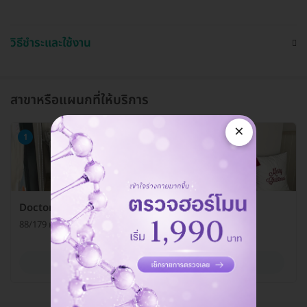
วิธีชำระและใช้งาน
สาขาหรือแผนกที่ให้บริการ
×
1
Doctor Arm Clinic (ด็อกเตอร์อาร์ม คลินิกเวชกรรม)
88/179 หมู่ 18 ต. คูคต อ. ลำลูกกา จ. ปทุมธานี 12130
ดูรายละเอียด