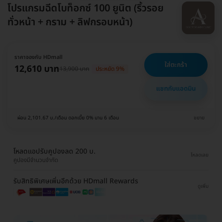
โปรแกรมฉีดโบท็อกซ์ 100 ยูนิต (ริ้วรอย
ทั่วหน้า + กราม + ลิฟกรอบหน้า)
ราคาจองกับ HDmall
ใส่ตะกร้า
12,610 บาท
13,900 บาท
ประหยัด 9%
แชทกับแอดมิน
ผ่อน 2,101.67 บ./เดือน ดอกเบี้ย 0% นาน 6 เดือน
ขยาย
โหลดแอปรับคูปองลด 200 บ.
โหลดเลย
คูปองมีจำนวนจำกัด
รับสิทธิพิเศษเพิ่มอีกด้วย HDmall Rewards
ดูเพิ่ม