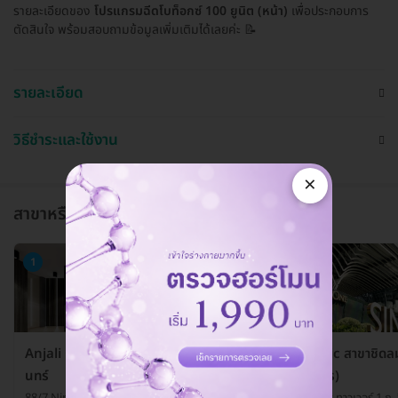
รายละเอียดของ
โปรแกรมฉีดโบท็อกซ์ 100 ยูนิต (หน้า)
เพื่อประกอบการ
ตัดสินใจ พร้อมสอบถามข้อมูลเพิ่มเติมได้เลยค่ะ 📝
รายละเอียด
วิธีชำระและใช้งาน
×
สาขาหรือแผนกที่ให้บริการ
1
2
Anjali Clinic สาขาเกษตร-นวมิ
Anjali Clinic สาขาชิดล
นทร์
(อาคารสินธร)
88/7 Nirvana@WORK ถ. ประเสิร์ฐมนูญกิจ
130-132 สินธร ทาวเวอร์ 1 ถ. 