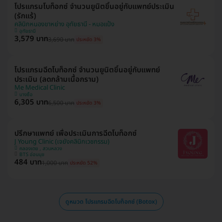
โปรแกรมโบท็อกซ์ จำนวนยูนิตขึ้นอยู่กับแพทย์ประเมิน
(รักแร้)
คลินิกหนองขาหย่าง อุทัยธานี - หมอแป้ง
อุทัยธานี
3,579 บาท
3,690 บาท
ประหยัด 3%
โปรแกรมฉีดโบท็อกซ์ จำนวนยูนิตขึ้นอยู่กับแพทย์
ประเมิน (ลดกล้ามเนื้อกราม)
Me Medical Clinic
บางซื่อ
6,305 บาท
6,500 บาท
ประหยัด 3%
ปรึกษาแพทย์ เพื่อประเมินการฉีดโบท็อกซ์
J Young Clinic (เจยังคลินิกเวชกรรม)
คลองเตย , สวนหลวง
BTS อ่อนนุช
484 บาท
1,000 บาท
ประหยัด 52%
ดูหมวด โปรแกรมฉีดโบท็อกซ์ (Botox)