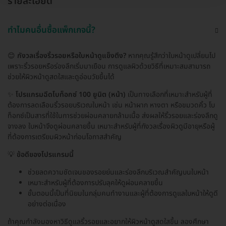
รายละเอียด
ทำไมคนอื่นซื้อแพ็กเกจนี้?
😊
กังวลเรื่องริ้วรอยหรือใบหน้าดูแข็งตึง?
หากคุณรู้สึกว่าใบหน้าดูเปลี่ยนไป
เพราะริ้วรอยหรือร่องลึกเริ่มมาเยือน การดูแลผิวด้วยวิธีที่เหมาะสมสามารถ
ช่วยให้ผิวหน้าดูสดใสและดูอ่อนวัยขึ้นได้
✨
โปรแกรมฉีดโบท็อกซ์ 100 ยูนิต (หน้า)
เป็นทางเลือกที่เหมาะสำหรับผู้ที่
ต้องการลดเลือนริ้วรอยบริเวณใบหน้า เช่น หน้าผาก หางตา หรือขมวดคิ้ว โบ
ท็อกซ์เป็นสารที่ใช้ในการช่วยผ่อนคลายกล้ามเนื้อ ส่งผลให้ริ้วรอยและร่องลึกดู
จางลง ใบหน้าจึงดูผ่อนคลายขึ้น เหมาะสำหรับผู้ที่กังวลเรื่องผิวดูมีอายุหรือผู้
ที่ต้องการเตรียมผิวหน้าก่อนโอกาสสำคัญ
💡
ข้อดีของโปรแกรมนี้
ช่วยลดความชัดเจนของรอยย่นและร่องลึกบริเวณสำคัญบนใบหน้า
เหมาะสำหรับผู้ที่ต้องการปรับลุคให้ดูผ่อนคลายขึ้น
ขั้นตอนนี้เป็นที่นิยมในกลุ่มคนทำงานและผู้ที่ต้องการดูแลใบหน้าให้ดูดี
อย่างต่อเนื่อง
ถ้าคุณกำลังมองหาวิธีดูแลริ้วรอยและอยากให้ผิวหน้าดูสดใสขึ้น ลองศึกษา