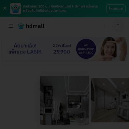
×
รับส่วนลด 200 บ. เพียงโหลดแอป HDmall ครั้งแรก
โหลดเลย
พร้อมรับสิทธิประโยชน์มากมาย