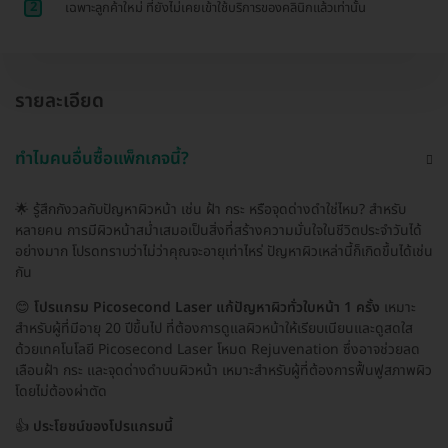
2
เฉพาะลูกค้าใหม่ ที่ยังไม่เคยเข้าใช้บริการของคลินิกแล้วเท่านั้น
รายละเอียด
ทำไมคนอื่นซื้อแพ็กเกจนี้?
🌟 รู้สึกกังวลกับปัญหาผิวหน้า เช่น ฝ้า กระ หรือจุดด่างดำใช่ไหม? สำหรับ
หลายคน การมีผิวหน้าสม่ำเสมอเป็นสิ่งที่สร้างความมั่นใจในชีวิตประจำวันได้
อย่างมาก โปรดทราบว่าไม่ว่าคุณจะอายุเท่าไหร่ ปัญหาผิวเหล่านี้ก็เกิดขึ้นได้เช่น
กัน
😊
โปรแกรม Picosecond Laser แก้ปัญหาผิวทั่วใบหน้า 1 ครั้ง
เหมาะ
สำหรับผู้ที่มีอายุ 20 ปีขึ้นไป ที่ต้องการดูแลผิวหน้าให้เรียบเนียนและดูสดใส
ด้วยเทคโนโลยี Picosecond Laser โหมด Rejuvenation ซึ่งอาจช่วยลด
เลือนฝ้า กระ และจุดด่างดำบนผิวหน้า เหมาะสำหรับผู้ที่ต้องการฟื้นฟูสภาพผิว
โดยไม่ต้องผ่าตัด
👍
ประโยชน์ของโปรแกรมนี้