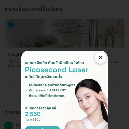
สาขาหรือแผนกที่ให้บริการ
1
Progression Clinic
×
10/1-2 ชั้น 10 เดอะมอลล์ ไลฟ์สโตร์ งามวงศ์วาน ถ. งามวงศ์วาน ต. บางเขน อ.
เมืองนนทบุรี จ. นนทบุรี 11000
ดูรายละเอียด
คำถามพบบ่อย
clinic ใช้เครื่องรุ่นอะไรคะ
ถาม