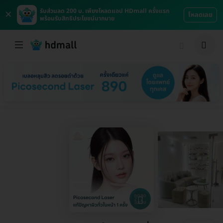
×
รับส่วนลด 200 บ. เพียงโหลดแอป HDmall ครั้งแรก
โหลดเลย
พร้อมรับสิทธิประโยชน์มากมาย