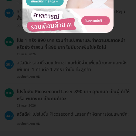
02 มี.ค. 2026
สวัสดีค่ะ แพ็กเกจนี้ให้บริการด้วยเครื่อง PicoCare โหมด Reju
ตอบ
ฟื้นฟูสภาพผิวหน้าค่ะ
ตอบโดยทีมงาน HD
โปร 1 ครั้ง 890 บาท รวมค่าแปะยาชาและทำความสะอาดหน้า
ถาม
หรือยัง จ่ายจบ ที่ 890 บาท ไม่มีบวกเพิ่มใช่หรือไม่
19 เม.ย. 2026
สวัสดีค่ะ ราคานี้รวมแปะยาชา และไม่มีจ่ายเพิ่มแล้วนะคะ และแจ้ง
ตอบ
เพิ่มเติม 1 ท่านต่อ 1 สิทธิ์ เท่านั้น ค่ะ ลูกค้า
ตอบโดยทีมงาน HD
โปรโมชั่น Picosecond Laser 890 บาท คุณหมอ เป็นผู้ ทำให้
ถาม
หรือ พนักงาน เป็นคนทำคะ
23 เม.ย. 2026
สวัสดีค่ะ โปรโมชั่น Picosecond Laser ทำหัตถการโดยแพทย์ค่ะ
ตอบ
ตอบโดยทีมงาน HD