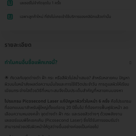
1
เลเซอร์ไม่จำกัดจุดใน 1 ครั้ง
2
เฉพาะลูกค้าใหม่ ที่ยังไม่เคยเข้าใช้บริการของคลินิกแล้วเท่านั้น
รายละเอียด
ทำไมคนอื่นซื้อแพ็กเกจนี้?
🌟 กังวลกับจุดด่างดำ ฝ้า กระ หรือสีผิวไม่สม่ำเสมอ? สำหรับหลายคน ปัญหา
ผิวบนใบหน้าส่งผลต่อความมั่นใจและการใช้ชีวิตประจำวัน การดูแลผิวให้เรียบ
เนียนกระจ่างใสด้วยวิธีที่เหมาะสมจึงเป็นประเด็นสำคัญที่หลายคนมองหา
โปรแกรม Picosecond Laser แก้ปัญหาผิวทั่วใบหน้า 6 ครั้ง
คือโปรแกรม
ที่ออกแบบมาสำหรับผู้ใหญ่ตั้งแต่อายุ 20 ปีขึ้นไป ที่ต้องการฟื้นฟูผิวหน้า ลด
เลือนความหมองคล้ำ จุดด่างดำ ฝ้า กระ และรอยสิวต่างๆ ด้วยพลังงาน
เลเซอร์แบบพิโคเซคเคิน (Picosecond Laser) ซึ่งได้รับการยอมรับว่า
สามารถช่วยปรับผิวหน้าให้ดูสว่างขึ้นอย่างค่อยเป็นค่อยไป