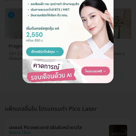
1
Progression Clinic
10/1-2 ชั้น 10 เดอะมอลล์ ไลฟ์สโตร์ งามวงศ์วาน ถ. งามวงศ์วาน ต. บางเขน อ.
เมืองนนทบุรี จ. นนทบุรี 11000
ดูรายละเอียด
แพ็กเกจอื่นใน โปรแกรมทำ Pico Laser
เลเซอร์ Picosecond ปรับผิวหน้าขาวใส
Matrix Clinic