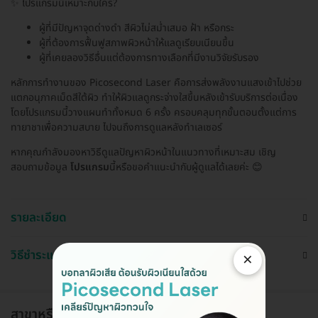
✨ โปรแกรมนี้เหมาะกับใคร?
ผู้ที่มีปัญหาจุดด่างดำ สีผิวไม่สม่ำเสมอ ฝ้า หรือกระ
ผู้ที่ต้องการฟื้นฟูสภาพผิวหน้าให้แลดูเรียบเนียนขึ้น
ผู้ที่เคยลองวิธีอื่นแต่ต้องการทางเลือกที่มีงานวิจัยรับรอง
หลักการทำงานของ Picosecond Laser คือการส่งพลังงานแสงเข้าไปช่วย
แตกอนุภาคเม็ดสีใต้ผิว ทำให้ผิวแลดูกระจ่างใสขึ้นหลังเข้ารับบริการต่อเนื่อง
โดยโปรแกรมนี้วางแผนทำทั้งหมด 6 ครั้ง ครอบคลุมทุกขั้นตอนตั้งแต่การ
ทายาชาเพื่อความสบาย ไปจนถึงการดูแลหลังทำเลเซอร์
หากคุณกำลังมองหาวิธีดูแลปัญหาผิวหน้าในแนวทางที่เหมาะสม เชิญ
สอบถามข้อมูล
โปรแกรม
นี้หรือขอคำแนะนำกับผู้ดูแลได้เลยค่ะ 😊
รายละเอียด
วิธีชำระและใช้งาน
×
สาขาหรือแผนกที่ให้บริการ