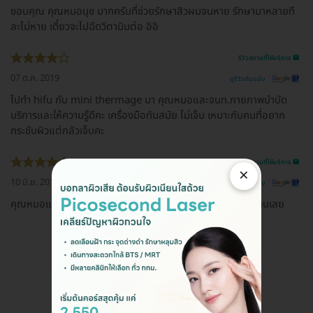
ขอบคุณ คุณหมอนุช มากครับที่ช่วยรักษาสิวผมจนหาย รักษามาหลายที
ละไม่หาย เดี๋ยวจะไปฉีดวิตามินต่อ อิอิ
รีวิวสถานที่ให้บริการ 🏥
07 ต.ค. 2019
ดูรีวิวต้นฉบับ
ไปทำ hifu กับ mini thermage มา คุณหมอและจนท.กายภาพบำบัด
บริการและให้ความรู้ดีคะ เครื่องมือทันสมัย ไม่เจ็บ เหมาะกับคนที่อยาก
กระชับผิวแต่กลัวเจ็บคะ
รีวิวสถานที่ให้บริการ 🏥
×
10 มิ.ย. 2019
ดูรีวิวต้นฉบับ
คุณหมอและพนักงานให้การดูแลดีมาก เป็นกันเอง เหมือนอยู่บ้านเลย
ดูรีวิวทั้งหมด