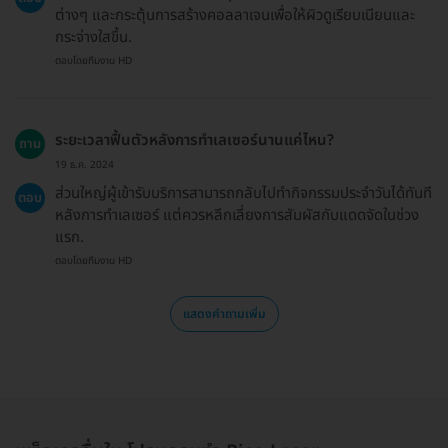
ต่างๆ และกระตุ้นการสร้างคอลลาเจนเพื่อให้ผิวดูเรียบเนียนและ
กระจ่างใสขึ้น.
ตอบโดยทีมงาน HD
ระยะเวลาฟื้นตัวหลังการทำเลเซอร์นานแค่ไหน?
ถาม
19 ธ.ค. 2024
ส่วนใหญ่ผู้เข้ารับบริการสามารถกลับไปทำกิจกรรมประจำวันได้ทันที
ตอบ
หลังการทำเลเซอร์ แต่ควรหลีกเลี่ยงการสัมผัสกับแดดจัดในช่วง
แรก.
ตอบโดยทีมงาน HD
แสดงคำถามเพิ่ม