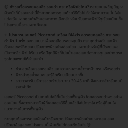
😌
กังวลเรื่องรอยหลุมสิว รอยดำ กระ หรือฝ้าใช่ไหม?
หลายคนเผชิญปัญหา
ผิวหน้าที่มีรอยเหล่านี้ซึ่งยากต่อการดูแลด้วยวิธีทั่วไป ทำให้ขาดความมั่นใจใน
แต่ละวัน หากคุณกำลังมองหาทางเลือกสำหรับปรับสภาพผิวให้ดูเรียบเนียนขึ้น
โปรแกรมนี้อาจเหมาะกับคุณ
✨
โปรแกรมเลเซอร์ Picocond เครื่อง BiAxis ลดรอยหลุมสิว กระ รอย
ดำ ฝ้า 1 ครั้ง
ออกแบบมาเพื่อลดเลือนรอยหลุมสิว กระ จุดด่างดำ และฝ้า
ด้วยเลเซอร์ที่ทยอยปรับสภาพผิวอย่างอ่อนโยน เหมาะสำหรับผู้ที่มีรอยแผล
เป็นจากสิว ผิวไม่เรียบ หรือมีจุดสีผิวที่ไม่สม่ำเสมอและต้องการดูแลอย่างตรง
จุดโดยแพทย์ให้คำแนะนำ
ช่วยลดเลือนรอยหลุมสิวและความหมองคล้ำจากฝ้า กระ หรือรอยดำ
ผิวหน้าดูสม่ำเสมอและรู้สึกเรียบเนียนมากขึ้น
ระยะเวลารับบริการรวดเร็วประมาณ 30-45 นาที จึงเหมาะสำหรับคนมี
เวลาจำกัด
เลเซอร์ Picocond เป็นเทคโนโลยีที่เน้นช่วยฟื้นฟูผิว โดยลดรอยต่างๆ อย่าง
อ่อนโยน ซึ่งอาจเหมาะกับผู้ที่เคยลองวิธีอื่นแล้วยังไม่ตรงใจ หรือผู้ที่สนใจ
แนวทางเน้นการฟื้นฟูผิว
หากคุณต้องการดูแลผิวหน้าหรืออยากปรับสภาพผิวอย่างเหมาะสม ลอง
ปรึกษาข้อมูลของโปรแกรมนี้เพิ่มเติมได้ก่อนตัดสินใจ 😊