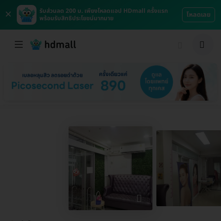
×
รับส่วนลด 200 บ. เพียงโหลดแอป HDmall ครั้งแรก
โหลดเลย
พร้อมรับสิทธิประโยชน์มากมาย