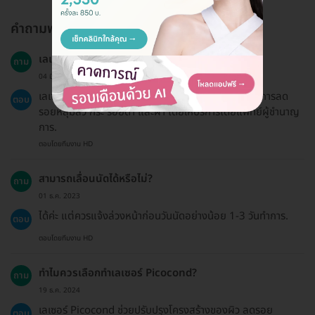
คำถามพบบ่อย
เลเซอร์ Picocond เครื่อง BiAxis คืออะไร?
ถาม
04 มี.ค. 2024
เลเซอร์ Picocond เครื่อง BiAxis เป็นเทคโนโลยีที่ใช้ในการลด
ตอบ
รอยหลุมสิว กระ รอยดำ และฝ้า โดยให้บริการโดยแพทย์ผู้ชำนาญ
การ.
ตอบโดยทีมงาน HD
สามารถเลื่อนนัดได้หรือไม่?
ถาม
01 ธ.ค. 2023
ได้ค่ะ แต่ควรแจ้งล่วงหน้าก่อนวันนัดอย่างน้อย 1-3 วันทำการ.
ตอบ
ตอบโดยทีมงาน HD
ทำไมควรเลือกทำเลเซอร์ Picocond?
ถาม
19 ธ.ค. 2024
เลเซอร์ Picocond ช่วยปรับปรุงโครงสร้างของผิว ลดรอย
ตอบ