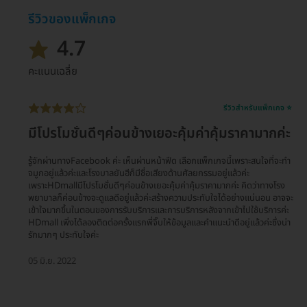
รีวิวของแพ็กเกจ
4.7
คะแนนเฉลี่ย
รีวิวสำหรับแพ็กเกจ ⭐
มีโปรโมชั่นดีๆค่อนข้างเยอะคุ้มค่าคุ้มราคามากค่ะ
รู้จักผ่านทางFacebook ค่ะ เห็นผ่านหน้าฟีด เลือกแพ็กเกจนี้เพราะสนใจที่จะทำ
จมูกอยู่แล้วค่ะและโรงบาลยันฮีก็มีชื่อเสียงด้านศัลยกรรมอยู่แล้วค่ะ
เพราะHDmallมีโปรโมชั่นดีๆค่อนข้างเยอะคุ้มค่าคุ้มราคามากค่ะ คิดว่าทางโรง
พยาบาลก็ค่อนข้างจะดูแลดีอยู่แล้วค่ะสร้างความประทับใจได้อย่างแน่นอน อาจจะ
เข้าใจมากขึ้นในตอนของการรับบริการและการบริการหลังจากเข้าไปใช้บริการค่ะ
HDmall เพิ่งได้ลองติดต่อครั้งแรกพี่จิ๊บให้ข้อมูลและคำแนะนำดีอยู่แล้วค่ะซึ่งน่า
รักมากๆ ประทับใจค่ะ
05 มิ.ย. 2022