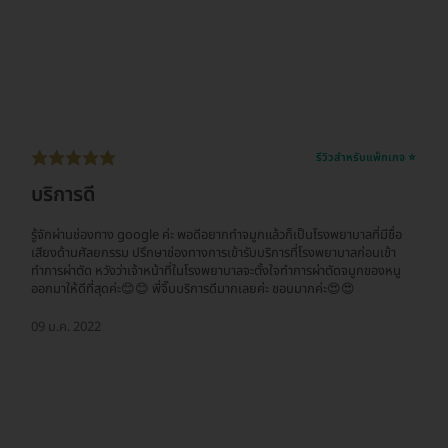
รีวิวสำหรับแพ็กเกจ ⭐
บริการดี
รู้จักผ่านช่องทาง google ค่ะ พอดีอยากทำจมูกแล้วก็เป็นโรงพยาบาลที่มีชื่อ
เสียงด้านศัลยกรรม ปรึกษาช่องทางการเข้ารับบริการที่โรงพยาบาลก่อนเข้า
ทำการผ่าตัด หวังว่าเจ้าหน้าที่ในโรงพยาบาลจะตั้งใจทำการผ่าตัดจมูกของหนู
ออกมาให้ดีที่สุดค่ะ😊😊 พี่จิ๊บบริการดีมากเลยค่ะ ชอบมากค่ะ😍😍
09 ม.ค. 2022