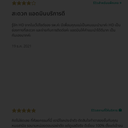
รีวิวสำหรับแพ็กเกจ ⭐
สะดวก แอดมินบริการดี
รู้จัก HD จากในเว็ปไซต์ของ รพ.ค่ะ มีเพื่อนคุณแม่เป็นคนแนะนำมาค่ะ HD เป็น
ช่องทางที่สะดวก และง่ายกับการติดต่อค่ะ แอดมินให้คำแนะนำได้ดีมาก เป็น
กันเองมากค่ะ
19 ธ.ค. 2021
รีวิวสถานที่ให้บริการ 🏥
คิดไม่ผิดเลย ที่ศัลยกรรมที่นี่ เรามีโรคประจำตัว ตัดสินใจทำตาสองชั้นกับคุณ
หมอสานิจ รอนานหน่อยตอนรอผ่าตัด แต่ดูแลดีจริง ดีเยี่ยม 100% ตั้งแต่เข้าจน