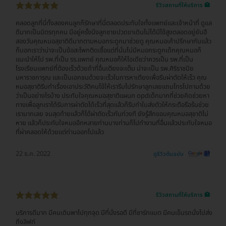
รีวิวสถานที่ให้บริการ 🏥
คลอดลูกที่นี่ทั้งสองคนลูกก็รักษาที่นี่ตลอดประทับใจทั้งแพทย์และเจ้าหน้าที่ ดูแล
ดีมากเป็นมิตรทุกคน มีอยู่ครั้งนึงลูกชายปวดขาเดินไม่ได้มีไข้สูงตลอดอยู่ยันฮี
สองวันคุณหมอสุชาติดีมากตามหมอกระดูกมาช่วยดู คุณหมอเค้าปรึกษากันแล้ว
ก็บอกเราว่าน่าจะเป็นข้อสะโพกติดเชื้อแต่ที่นั่นไม่มีหมอกระดูกเด็กคุณหมอก็
แนะนำให้ไป รพ.ที่เป็น รร.แพทย์ คุณหมอก็ให้ไอเดียว่าควรเป็น รพ.ที่เป็น
โรงเรียนแพทย์ที่ต้องเร็วด้วยถ้าที่อื่นเตียงจะเต็ม น่าจะเป็น รพ.ศิริราชปิย
มหาราชการุณ และเป็นเอกชนด้วยจะเร็วในการหาเตียงเพื่อรีบผ่าตัดให้เร็ว คุณ
หมอสุชาติรีบทำเรื่องเอาประวัติคนไข้ให้เรารีบไปรักษาลูกเลยแถมโทรไปถามด้วย
ว่าเป็นอย่างไรบ้าง ประทับใจคุณหมอสุชาติแผนก opdเด็กมากที่ช่วยคิดช่วยหา
ทางเพื่อลูกเราได้รับการผ่าตัดได้เร็วที่สุดแล้วก็รีบทำใบส่งตัวให้กระตือรือร้นช่วย
เรามากเลย จนสุดท้ายแล้วก็ได้ผ่าตัดเร็วทันท่วงที ยังรู้สึกขอบคุณหมอสุชาติไม่
หาย แล้วก็ประทับใจหมออีกหลายท่านบางท่านก็ไปทำงานที่อื่นแล้วประทับใจหมอ
ที่ผ่าคลอดให้ด้วยแต่ท่านออกไปแล้ว
22 ธ.ค. 2022
ดูรีวิวต้นฉบับ
รีวิวสถานที่ให้บริการ 🏥
บริการดีมาก มีคนเดินพาไปทุกจุด มีที่นั่งรอดี มีที่ชาร์ทแบต มีคนเข็นรถนั่งไปส่ง
ถึงลิฟท์