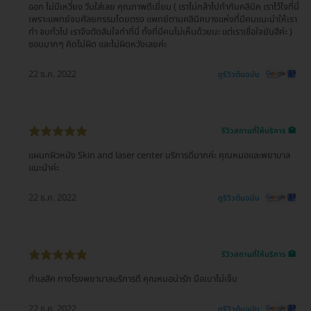
ออก ไม่มีเหวี่ยง วีนใส่เลย คุณภาพดีเยี่ยม ( เราไม่กล้าไปทำกับคลินิค เราไว้ใจที่นี่
เพราะแพทย์จบศัลยกรรมโดยตรง แพทย์ตามคลินิคบางแห่งที่มีคนแนะนำให้เรา
ทำ จบทั่วไป เราจึงตัดสินใจทำที่นี่ ทั้งที่มีคนไม่เห็นด้วยนะ แต่เราเชื่อใจยันฮีค่ะ )
ชอบมากๆ คิดไม่ผิด และไม่ผิดหวังเลยค่ะ
22 ธ.ค. 2022
ดูรีวิวต้นฉบับ
รีวิวสถานที่ให้บริการ 🏥
แผนกผิวหนัง Skin and laser center บริการดีมากค่ะ คุณหมอและพยาบาล
แนะนำค่ะ
22 ธ.ค. 2022
ดูรีวิวต้นฉบับ
รีวิวสถานที่ให้บริการ 🏥
ทำเลสิค ทางโรงพยาบาลบริการดี คุณหมอน่ารัก มือเบาไม่เจ็บ
22 ธ.ค. 2022
ดูรีวิวต้นฉบับ