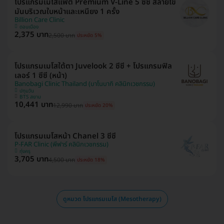
โปรแกรมเมโสแฟต Premium V-Line 5 ซีซี สลายไข
มันบริเวณใบหน้าและเหนียง 1 ครั้ง
Billion Care Clinic
ดอนเมือง
2,375 บาท
2,500 บาท
ประหยัด 5%
โปรแกรมเมโสใต้ตา Juvelook 2 ซีซี + โปรแกรมฟิล
เลอร์ 1 ซีซี (หน้า)
Banobagi Clinic Thailand (บาโนบากิ คลินิกเวชกรรม)
ปทุมวัน
BTS สยาม
10,441 บาท
12,990 บาท
ประหยัด 20%
โปรแกรมเมโสหน้า Chanel 3 ซีซี
P-FAR Clinic (พีฟาร์ คลินิกเวชกรรม)
ทุ่งครุ
3,705 บาท
4,500 บาท
ประหยัด 18%
ดูหมวด โปรแกรมเมโส (Mesotherapy)