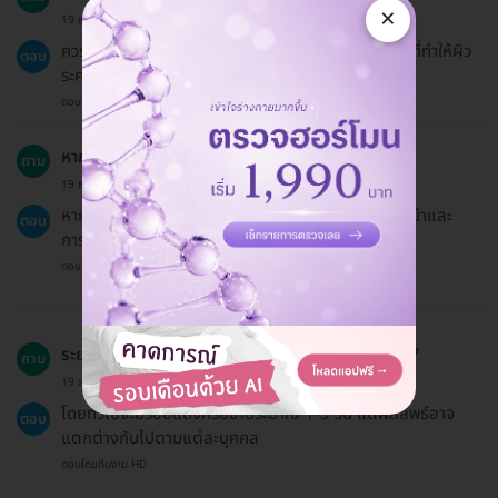
×
19 ธ.ค. 2024
ควรหลีกเลี่ยงการออกแดดแรง ๆ และการใช้ผลิตภัณฑ์ที่ทำให้ผิว
ตอบ
ระคายเคืองก่อนเข้ารับบริการ
ตอบโดยทีมงาน HD
หากมีอาการผิดปกติหลังการรักษาควรทำอย่างไร?
ถาม
19 ธ.ค. 2024
หากเกิดอาการผิดปกติควรพบแพทย์ทันทีเพื่อขอคำแนะนำและ
ตอบ
การรักษาที่เหมาะสม
ตอบโดยทีมงาน HD
ระยะเวลาในการฟื้นฟูหลังการทำโปรแกรมนานเท่าไหร่?
ถาม
19 ธ.ค. 2024
โดยทั่วไปจะมีรอยแดงหรือช้ำประมาณ 1-3 วัน แต่ผลลัพธ์อาจ
ตอบ
แตกต่างกันไปตามแต่ละบุคคล
ตอบโดยทีมงาน HD