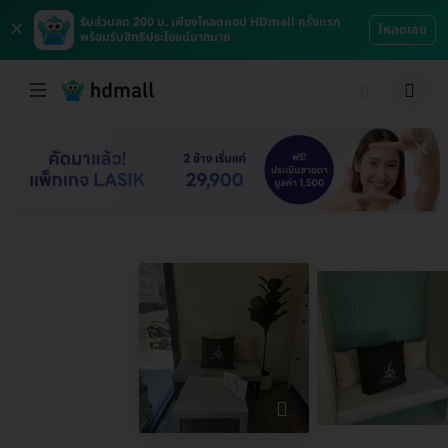
×
รับส่วนลด 200 บ. เพียงโหลดแอป HDmall ครั้งแรก
โหลดเลย
พร้อมรับสิทธิประโยชน์มากมาย