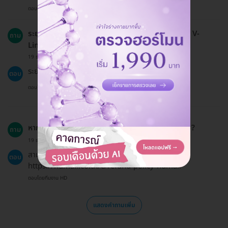
ตอบโดยทีมงาน HD
ระยะเวลาที่ใช้ในการทำโปรแกรมเมโซแฟต Premium V-
ถาม
Line นานแค่ไหน?
19 ธ.ค. 2024
ระยะเวลารับบริการประมาณ 30 นาที
ตอบ
ตอบโดยทีมงาน HD
หากเปลี่ยนใจหลังซื้อแพ็กเกจสามารถขอคืนเงินได้ไหม?
ถาม
19 ธ.ค. 2024
สามารถขอเงินคืนได้ตามนโยบายการคืนเงินที่ระบุไว้ที่นี่
ตอบ
https://hdmall.co.th/c/refund-policy-hdmall
ตอบโดยทีมงาน HD
แสดงคำถามเพิ่ม