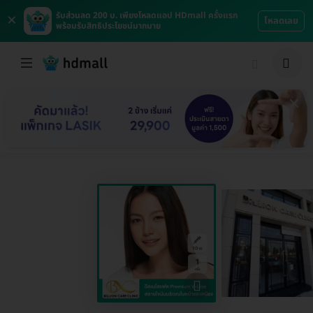
×
รับส่วนลด 200 บ. เพียงโหลดแอป HDmall ครั้งแรก
โหลดเลย
พร้อมรับสิทธิประโยชน์มากมาย