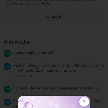
ดอนเมือง กรุงเทพมหานคร 10210
ดูรายละเอียด
คำถามพบบ่อย
ผลลัพธ์จะอยู่ได้นานแค่ไหน?
ถาม
19 ธ.ค. 2024
ผลลัพธ์ที่ได้ขึ้นอยู่กับแต่ละบุคคล และแนะนำให้ทำต่อเนื่องทุก 1-2
ตอบ
สัปดาห์ต่อครั้ง เพื่อเห็นผลชัดเจนและยาวนาน
ตอบโดยทีมงาน HD
โปรแกรมเมโซแฟตมีความปลอดภัยสำหรับทุกสภาพผิวไหม?
ถาม
19 ธ.ค. 2024
×
โดยทั่วไปจะปลอดภัย แต่ควรปรึกษาแพทย์หากมีปัญหาสุขภาพผิว
ตอบ
หรือโรคประจำตัว