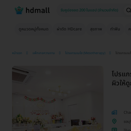
ดูหมวดหมู่ทั้งหมด
ผ่าตัด HDcare
สุขภาพ
ทำฟัน
ค
หน้าแรก
แพ็กเกจความงาม
โปรแกรมเมโส (Mesotherapy)
โปรแกรมเมโส 
โปรแกร
ผิวให้ด
Char
ชลบุร
1
ใช้เ