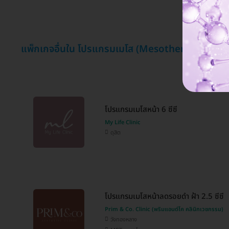
แสดงค
แพ็กเกจอื่นใน โปรแกรมเมโส (Mesotherapy)
โปรแกรมเมโสหน้า 6 ซีซี
My Life Clinic
ดุสิต
โปรแกรมเมโสหน้าลดรอยดำ ฝ้า 2.5 ซีซี
Prim & Co. Clinic (พริมแอนด์โค คลินิกเวชกรรม)
วังทองหลาง