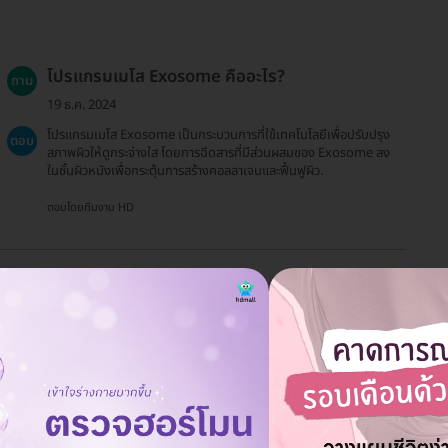
โปรแกรมเมโส Exosome คืออะไร?
ถาม
19 ธ.ค. 2024
โปรแกรมเมโส Exosome เป็นกระบวนการที่ใช้เทคโนโลยีเพื่อปรับปรุง
ตอบ
สภาพผิวให้ดูกระจ่างใส โดยการฉีดสารที่มีส่วนผสมของ Exosome ลง
ในชั้นผิวหนังเพื่อกระตุ้นการสร้างคอลลาเจนและฟื้นฟูผิว.
ตอบโดยทีมงาน HD
คูปองมีอายุการใช้งานนานแค่ไหน?
ถาม
19 ธ.ค. 2024
คูปองจะมีอายุการใช้งาน 60 วันนับจากวันที่ซื้อ.
ตอบ
ตอบโดยทีมงาน HD