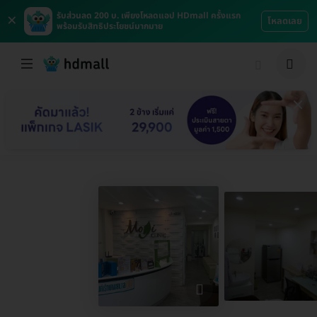
×
รับส่วนลด 200 บ. เพียงโหลดแอป HDmall ครั้งแรก
โหลดเลย
พร้อมรับสิทธิประโยชน์มากมาย