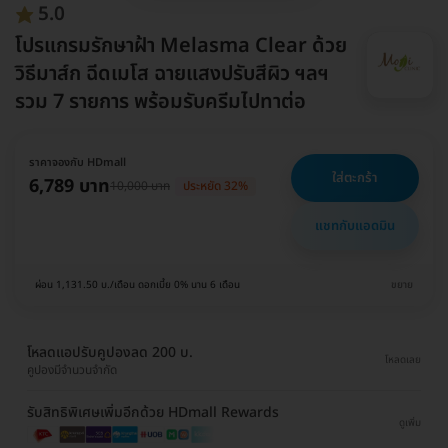
5.0
โปรแกรมรักษาฝ้า Melasma Clear ด้วย
วิธีมาส์ก ฉีดเมโส ฉายแสงปรับสีผิว ฯลฯ
รวม 7 รายการ พร้อมรับครีมไปทาต่อ
ราคาจองกับ HDmall
ใส่ตะกร้า
6,789 บาท
10,000 บาท
ประหยัด 32%
แชทกับแอดมิน
ผ่อน 1,131.50 บ./เดือน ดอกเบี้ย 0% นาน 6 เดือน
ขยาย
โหลดแอปรับคูปองลด 200 บ.
โหลดเลย
คูปองมีจำนวนจำกัด
รับสิทธิพิเศษเพิ่มอีกด้วย HDmall Rewards
ดูเพิ่ม