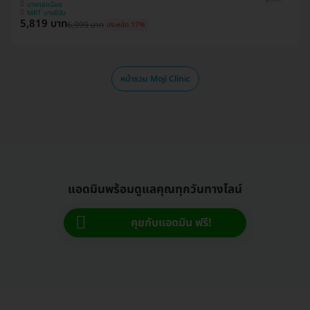
บางกอกน้อย
MRT บางยี่ขัน
5,819 บาท
6,999 บาท
ประหยัด 17%
หน้ารวม Moji Clinic
แอดมินพร้อมดูแลคุณทุกวันทางไลน์
คุยกับแอดมิน ฟรี!