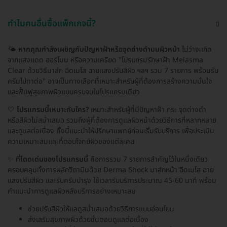
ทำไมคนอื่นซื้อแพ็กเกจนี้?
🌤️
หากคุณกำลังเผชิญกับปัญหาฝ้าหรือจุดด่างดำบนผิวหน้า
ไม่ว่าจะเกิด
จากแสงแดด ฮอร์โมน หรือความเครียด "โปรแกรมรักษาฝ้า Melasma
Clear ด้วยวิธีมาส์ก ฉีดเมโส ฉายแสงปรับสีผิว ฯลฯ รวม 7 รายการ พร้อมรับ
ครีมไปทาต่อ" อาจเป็นทางเลือกที่เหมาะสำหรับผู้ที่ต้องการสร้างความมั่นใจ
และฟื้นฟูสุขภาพผิวแบบครบจบในโปรแกรมเดียว
🤍
โปรแกรมนี้เหมาะกับใคร?
เหมาะสำหรับผู้ที่มีปัญหาฝ้า กระ จุดด่างดำ
หรือสีผิวไม่สม่ำเสมอ รวมถึงผู้ที่ต้องการดูแลผิวหน้าด้วยวิธีการที่หลากหลาย
และดูแลต่อเนื่อง ทั้งนี้แนะนำให้ปรึกษาแพทย์ก่อนเริ่มรับบริการ เพื่อประเมิน
ความเหมาะสมและที่ตอบโจทย์ผิวของแต่ละคน
✨
ที่โดดเด่นของโปรแกรมนี้
คือการรวม 7 รายการสำคัญไว้ในหนึ่งเดียว
ครอบคลุมทั้งการผลักวิตามินด้วย Derma Shock มาส์กหน้า ฉีดเมโส ฉาย
แสงปรับสีผิว และรับครีมบำรุง ใช้เวลารับบริการประมาณ 45-60 นาที พร้อม
คำแนะนำการดูแลผิวหลังบริการอย่างเหมาะสม
ช่วยปรับสีผิวให้แลดูสม่ำเสมอด้วยวิธีการแบบอ่อนโยน
ส่งเสริมสุขภาพผิวด้วยขั้นตอนดูแลต่อเนื่อง