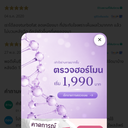
รีวิวสถานที่ให้บริการ 🏥
04 ธ.ค. 2020
ดูรีวิวต้นฉบับ
เราได้ลองturbofat ลดเหนียงมา ที่ประทับใจเพราะเห็นผลไวมากกก แล้ว
ไม่บวมหลังฉีด ดีกว่าตัวอื่นๆที่เคยลองมา
×
รีวิวสถานที่ให้บริการ 🏥
27 พ.ย. 2020
ดูรีวิวต้นฉบับ
พอดีเห็นรีวิว Turbofat ลดไขมันสลายเหนียง ใน pantip เลยไปจัดมาบ้าง
หลังฉีด 1 วันเห็นผลค่อนข้างชัดเจนค่าาา แนะนำเลย!
คำถามพบบ่อย
ทำไมฉันควรเลือกโปรแกรมรักษาฝ้านี้?
ถาม
01 ก.พ. 2023
โปรแกรมนี้ช่วยลดเลือนฝ้าและปรับสีผิวให้สม่ำเสมอ มีการใช้
ตอบ
เทคโนโลยีขั้นสูงและประสบการณ์จากผู้เชี่ยวชาญเพื่อให้ได้ผลลัพธ์