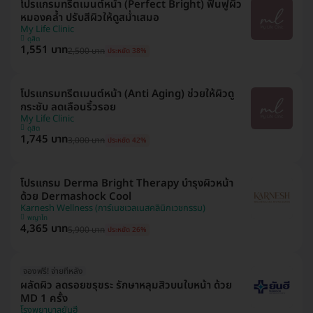
โปรแกรมทรีตเมนต์หน้า (Perfect Bright) ฟื้นฟูผิว
หมองคล้ำ ปรับสีผิวให้ดูสม่ำเสมอ
My Life Clinic
ดุสิต
1,551 บาท
2,500 บาท
ประหยัด 38%
โปรแกรมทรีตเมนต์หน้า (Anti Aging) ช่วยให้ผิวดู
กระชับ ลดเลือนริ้วรอย
My Life Clinic
ดุสิต
1,745 บาท
3,000 บาท
ประหยัด 42%
โปรแกรม Derma Bright Therapy บำรุงผิวหน้า
ด้วย Dermashock Cool
Karnesh Wellness (การ์เนชเวลเนสคลินิกเวชกรรม)
พญาไท
4,365 บาท
5,900 บาท
ประหยัด 26%
จองฟรี! จ่ายทีหลัง
ผลัดผิว ลดรอยขรุขระ รักษาหลุมสิวบนใบหน้า ด้วย
MD 1 ครั้ง
โรงพยาบาลยันฮี