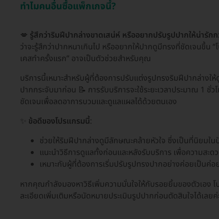
ทำไมคนอื่นซื้อแพ็กเกจนี้?
💋
รู้สึกว่าริมฝีปากล่างขาดเสน่ห์ หรืออยากปรับรูปปากให้น่ารักกว
ว่าจะรู้สึกว่าปากหนาเกินไป หรืออยากให้ปากดูมีทรงที่ชัดเจนขึ
เคสทำครั้งแรก” อาจเป็นตัวช่วยสำหรับคุณ
บริการนี้เหมาะสำหรับผู้ที่ต้องการปรับแต่งรูปทรงริมฝีปากล่างให้ด
ปากกระจับมาก่อน 📝 การรับบริการจะใช้ระยะเวลาประมาณ 1 ชั่
ชัดเจนเพื่อลดอาการบวมและดูแลแผลได้ด้วยตนเอง
✨
ข้อดีของโปรแกรมนี้
:
ช่วยให้ริมฝีปากล่างดูมีลักษณะคล้ายหัวใจ ซึ่งเป็นที่นิยมในป
แนะนำวิธีการดูแลทั้งก่อนและหลังรับบริการ เพื่อความส
เหมาะกับผู้ที่ต้องการเริ่มปรับรูปทรงปากอย่างค่อยเป็นค่อ
หากคุณกำลังมองหาวิธีเพิ่มความมั่นใจให้กับรอยยิ้มของตัวเอง
ละเอียดเพิ่มเติมหรือนัดหมายประเมินรูปปากก่อนตัดสินใจได้เลยค่