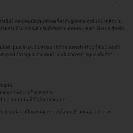
่าเดิม?
หลายคนมีความกังวลเกี่ยวกับรูปทรงของริมฝีปากล่าง ไม่
้น “โปรแกรมทำปากกระจับ ริมฝีปากล่าง เทคนิค Heart Shape สำหรับ
ูมีมิติ นุ่มนวล และเป็นธรรมชาติ โดยเฉพาะสำหรับผู้ที่ยังไม่เคยทำ
วโมง ภายใต้การดูแลของแพทย์ และมีแนวทางการดูแลหลังทำที่
ัจจุบัน
ะดวกและความสบายใจของลูกค้า
ยไป ด้วยเทคนิคที่ใส่ใจในรายละเอียด
 โปรแกรมนี้อาจเป็นทางเลือกที่ตอบโจทย์ 🎀 สนใจสอบถามราย
ะ