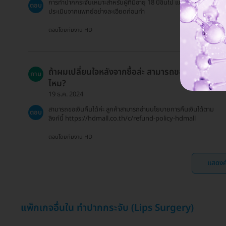
การทำปากกระจับเหมาะสำหรับผู้ที่มีอายุ 18 ปีขึ้นไป แต่ควรมีการ
ตอบ
ประเมินจากแพทย์อย่างละเอียดก่อนทำ
ตอบโดยทีมงาน HD
ถ้าผมเปลี่ยนใจหลังจากซื้อล่ะ สามารถขอเงินคืนได้
ถาม
ไหม?
19 ธ.ค. 2024
สามารถขอเงินคืนได้ค่ะ ลูกค้าสามารถอ่านนโยบายการคืนเงินได้ตาม
ตอบ
ลิงก์นี้ https://hdmall.co.th/c/refund-policy-hdmall
ตอบโดยทีมงาน HD
แสดงค
แพ็กเกจอื่นใน ทำปากกระจับ (Lips Surgery)