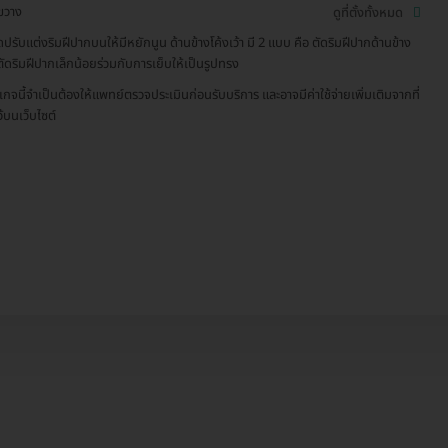
ขวาง
ดูที่ตั้งทั้งหมด
ัดปรับแต่งริมฝีปากบนให้มีหยักนูน ด้านข้างโค้งเว้า มี 2 แบบ คือ ตัดริมฝีปากด้านข้าง
ตัดริมฝีปากเล็กน้อยร่วมกับการเย็บให้เป็นรูปทรง
เกจนี้จำเป็นต้องให้แพทย์ตรวจประเมินก่อนรับบริการ และอาจมีค่าใช้จ่ายเพิ่มเติมจากที่
ว้บนเว็บไซต์