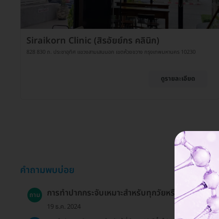
Siraikorn Clinic (สิรอัยย์กร คลินิก)
828 830 ถ. ประชาอุทิศ แขวงสามเสนนอก เขตห้วยขวาง กรุงเทพมหานคร 10230
ดูรายละเอียด
คำถามพบบ่อย
การทำปากกระจับเหมาะสำหรับทุกวัยหรือไม่?
ถาม
19 ธ.ค. 2024