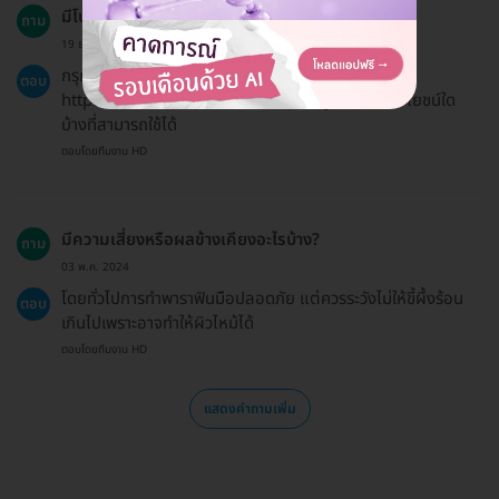
มีโปรโมชั่นหรือโค้ดส่วนลดอะไรบ้าง?
ถาม
19 ธ.ค. 2024
กรุณาตรวจสอบหน้าโปรโมชั่นพิเศษของเราที่
ตอบ
https://hdmall.co.th/c/reward เพื่อดูว่ามีสิทธิประโยชน์ใด
บ้างที่สามารถใช้ได้
ตอบโดยทีมงาน HD
มีความเสี่ยงหรือผลข้างเคียงอะไรบ้าง?
ถาม
03 พ.ค. 2024
โดยทั่วไปการทำพาราฟินมือปลอดภัย แต่ควรระวังไม่ให้ขี้ผึ้งร้อน
ตอบ
เกินไปเพราะอาจทำให้ผิวไหม้ได้
ตอบโดยทีมงาน HD
แสดงคำถามเพิ่ม