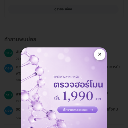
ดูรายละเอียด
คำถามพบบ่อย
ฉันควรเตรียมตัวอย่างไรสำหรับการทำพาราฟินมือ?
×
ถาม
06 ก.ค. 2024
ควรล้างมือให้สะอาดและถอดเล็บหรือการต่อเล็บออกก่อนการทำ
ตอบ
พาราฟินมือ เพื่อให้ประสิทธิภาพของการบำรุงสูงสุด
ตอบโดยทีมงาน HD
สามารถใช้ประกันสังคมในการชำระค่าบริการได้หรือไม่?
ถาม
19 ธ.ค. 2024
ขออภัยค่ะ แพ็กเกจบน HDmall ไม่ได้เข้าร่วมสิทธิประกันสังคม
ตอบ
ตอบโดยทีมงาน HD