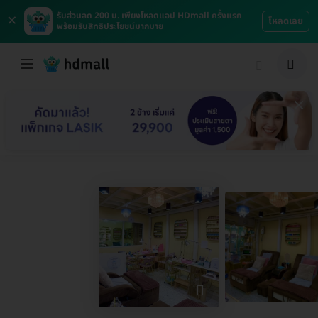
×
รับส่วนลด 200 บ. เพียงโหลดแอป HDmall ครั้งแรก
โหลดเลย
พร้อมรับสิทธิประโยชน์มากมาย