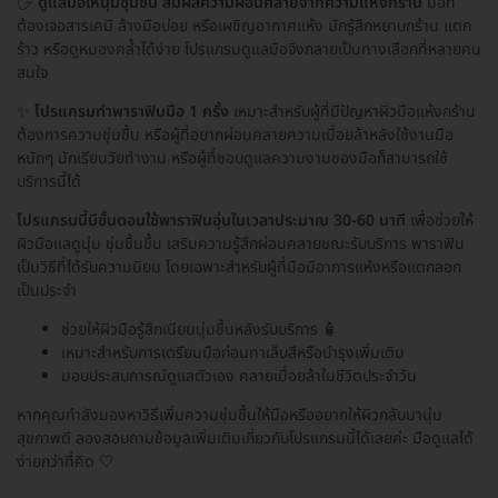
🖐️
ดูแลมือให้นุ่มชุ่มชื้น สัมผัสความผ่อนคลายจากความแห้งกร้าน
มือที่
ต้องเจอสารเคมี ล้างมือบ่อย หรือเผชิญอากาศแห้ง มักรู้สึกหยาบกร้าน แตก
ร้าว หรือดูหมองคล้ำได้ง่าย โปรแกรมดูแลมือจึงกลายเป็นทางเลือกที่หลายคน
สนใจ
✨
โปรแกรมทำพาราฟินมือ 1 ครั้ง
เหมาะสำหรับผู้ที่มีปัญหาผิวมือแห้งกร้าน
ต้องการความชุ่มชื้น หรือผู้ที่อยากผ่อนคลายความเมื่อยล้าหลังใช้งานมือ
หนักๆ นักเรียนวัยทำงาน หรือผู้ที่ชอบดูแลความงามของมือก็สามารถใช้
บริการนี้ได้
โปรแกรมนี้มีขั้นตอนใช้พาราฟินอุ่นในเวลาประมาณ 30-60 นาที
เพื่อช่วยให้
ผิวมือแลดูนุ่ม ชุ่มชื้นขึ้น เสริมความรู้สึกผ่อนคลายขณะรับบริการ พาราฟิน
เป็นวิธีที่ได้รับความนิยม โดยเฉพาะสำหรับผู้ที่มือมีอาการแห้งหรือแตกลอก
เป็นประจำ
ช่วยให้ผิวมือรู้สึกเนียนนุ่มขึ้นหลังรับบริการ 🧴
เหมาะสำหรับการเตรียมมือก่อนทาเล็บสีหรือบำรุงเพิ่มเติม
มอบประสบการณ์ดูแลตัวเอง คลายเมื่อยล้าในชีวิตประจำวัน
หากคุณกำลังมองหาวิธีเพิ่มความชุ่มชื้นให้มือหรืออยากให้ผิวกลับมานุ่ม
สุขภาพดี ลองสอบถามข้อมูลเพิ่มเติมเกี่ยวกับโปรแกรมนี้ได้เลยค่ะ มือดูแลได้
ง่ายกว่าที่คิด 🤍