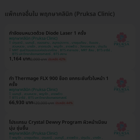
แพ็กเกจอื่นใน พฤกษาคลินิก (Pruksa Clinic)
กำจัดขนหนวดด้วย Diode Laser 1 ครั้ง
พฤกษาคลินิก (Pruksa Clinic)
ปทุมธานี , นนทบุรี , คลองสาน , สมุทรปราการ , บางขุนเทียน , ดินแดง ,
สวนหลวง , บางรัก , ลาดกระบัง , พญาไท , ลาดพร้าว , วังทองหลาง , ปทุมวัน
MRT ศูนย์วัฒนธรรมแห่งประเทศไทย , BTS ศาลาแดง , MRT สีลม , BTS อารีย์ ,
BTS มหาวิทยาลัยเกษตรศาสตร์ , BTS สยาม
1,164 บาท
2,000 บาท
ประหยัด 42%
ทำ Thermage FLX 900 ช็อต ยกกระชับทั่วใบหน้า 1
ครั้ง
พฤกษาคลินิก (Pruksa Clinic)
นนทบุรี , สวนหลวง , พญาไท , ลาดพร้าว
BTS อารีย์ , BTS มหาวิทยาลัยเกษตรศาสตร์
66,930 บาท
120,000 บาท
ประหยัด 44%
โปรแกรม Crystal Dewvy Program ผิวหน้าเนียน
นุ่ม ชุ่มชื้น
พฤกษาคลินิก (Pruksa Clinic)
พญาไท , บางขุนเทียน , ปทุมธานี , นนทบุรี , ลาดพร้าว , ปทุมวัน , บางรัก ,