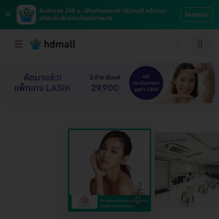
×
รับส่วนลด 200 บ. เพียงโหลดแอป HDmall ครั้งแรก
โหลดเลย
พร้อมรับสิทธิประโยชน์มากมาย