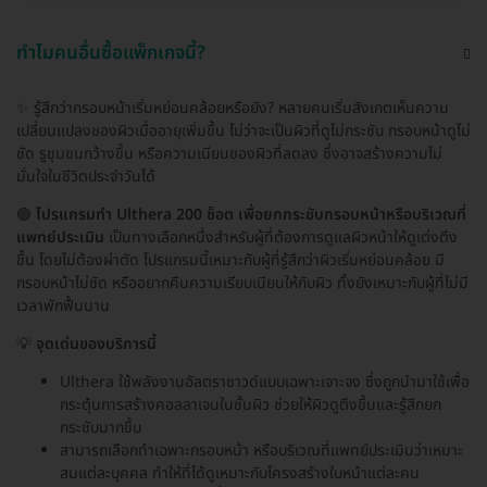
ทำไมคนอื่นซื้อแพ็กเกจนี้?
✨ รู้สึกว่ากรอบหน้าเริ่มหย่อนคล้อยหรือยัง? หลายคนเริ่มสังเกตเห็นความ
เปลี่ยนแปลงของผิวเมื่ออายุเพิ่มขึ้น ไม่ว่าจะเป็นผิวที่ดูไม่กระชับ กรอบหน้าดูไม่
ชัด รูขุมขนกว้างขึ้น หรือความเนียนของผิวที่ลดลง ซึ่งอาจสร้างความไม่
มั่นใจในชีวิตประจำวันได้
🟢
โปรแกรมทำ Ulthera 200 ช็อต เพื่อยกกระชับกรอบหน้าหรือบริเวณที่
แพทย์ประเมิน
เป็นทางเลือกหนึ่งสำหรับผู้ที่ต้องการดูแลผิวหน้าให้ดูเต่งตึง
ขึ้น โดยไม่ต้องผ่าตัด โปรแกรมนี้เหมาะกับผู้ที่รู้สึกว่าผิวเริ่มหย่อนคล้อย มี
กรอบหน้าไม่ชัด หรืออยากคืนความเรียบเนียนให้กับผิว ทั้งยังเหมาะกับผู้ที่ไม่มี
เวลาพักฟื้นนาน
💡
จุดเด่นของบริการนี้
Ulthera ใช้พลังงานอัลตราซาวด์แบบเฉพาะเจาะจง ซึ่งถูกนำมาใช้เพื่อ
กระตุ้นการสร้างคอลลาเจนในชั้นผิว ช่วยให้ผิวดูตึงขึ้นและรู้สึกยก
กระชับมากขึ้น
สามารถเลือกทำเฉพาะกรอบหน้า หรือบริเวณที่แพทย์ประเมินว่าเหมาะ
สมแต่ละบุคคล ทำให้ที่ได้ดูเหมาะกับโครงสร้างใบหน้าแต่ละคน