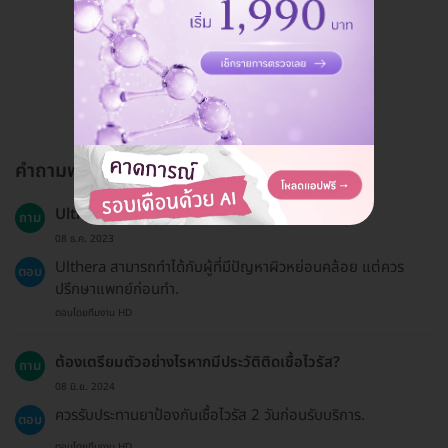
ดูรีวิวทั้งหมด
คำถามพบบ่อย
Ulthera เหมาะสำหรับทุกกลุ่มอายุหรือไม่?
ถาม
08 ธ.ค. 2023
Ulthera สามารถทำได้กับผู้ที่มีปัญหาผิวหย่อนคล้อย แต่ควร
ตอบ
ปรึกษาแพทย์ก่อนทำ.
ตอบโดยทีมงาน HD
ต้องเตรียมตัวอย่างไรหากมีประวัติติดเชื้อไวรัส?
ถาม
08 มิ.ย. 2024
ควรรับประทานยาป้องกันเชื้อไวรัส 2 วันก่อนรับบริการ.
ตอบ
ตอบโดยทีมงาน HD