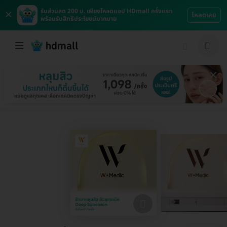
×
รับส่วนลด 200 บ. เพียงโหลดแอป HDmall ครั้งแรก
โหลดเลย
พร้อมรับสิทธิประโยชน์มากมาย