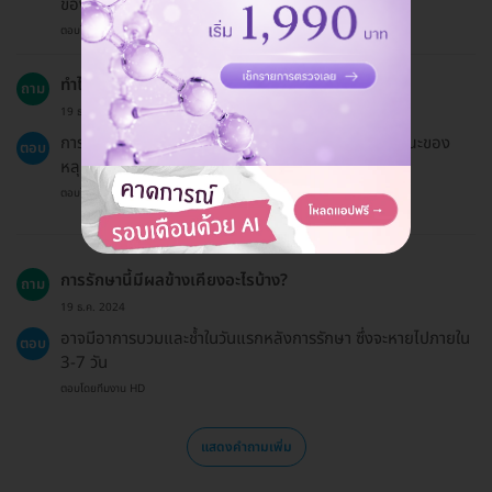
ของเราผ่านแชทได้เลย
ตอบโดยทีมงาน HD
ทำไมถึงควรเข้ารับการรักษาหลุมสิว?
ถาม
19 ธ.ค. 2024
การรักษาหลุมสิวช่วยให้ผิวหน้าดูเรียบเนียนขึ้น ลดลักษณะของ
ตอบ
หลุมสิวและปรับปรุงความมั่นใจในรูปลักษณ์ของคุณ
ตอบโดยทีมงาน HD
การรักษานี้มีผลข้างเคียงอะไรบ้าง?
ถาม
19 ธ.ค. 2024
อาจมีอาการบวมและช้ำในวันแรกหลังการรักษา ซึ่งจะหายไปภายใน
ตอบ
3-7 วัน
ตอบโดยทีมงาน HD
แสดงคำถามเพิ่ม