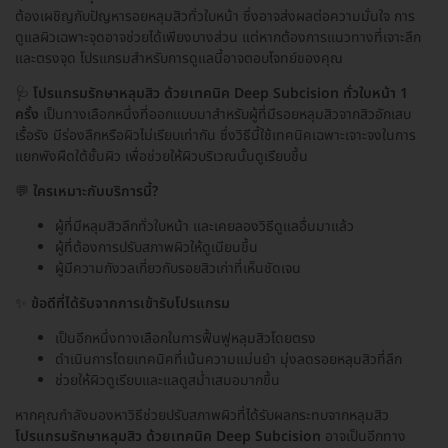
ต้องเผชิญกับปัญหารอยหลุมสิวทั่วใบหน้า ซึ่งอาจส่งผลต่อความมั่นใจ การ
ดูแลผิวเฉพาะจุดอาจช่วยได้เพียงบางส่วน แต่หากต้องการแนวทางที่เจาะลึก
และตรงจุด โปรแกรมสำหรับการดูแลนี้อาจตอบโจทย์ของคุณ
🩺
โปรแกรมรักษาหลุมสิว ด้วยเทคนิค Deep Subcision ทั่วใบหน้า 1
ครั้ง
เป็นทางเลือกหนึ่งที่ออกแบบมาสำหรับผู้ที่มีรอยหลุมสิวจากสิวอักเสบ
เรื้อรัง มีร่องลึกหรือผิวไม่เรียบเท่ากัน ซึ่งวิธีนี้ใช้เทคนิคเฉพาะเจาะจงในการ
แยกพังผืดใต้ชั้นผิว เพื่อช่วยให้ผิวบริเวณนั้นดูเรียบขึ้น
💬
ใครเหมาะกับบริการนี้?
ผู้ที่มีหลุมสิวลึกทั่วใบหน้า และเคยลองวิธีดูแลอื่นมาแล้ว
ผู้ที่ต้องการปรับสภาพผิวให้ดูเนียนขึ้น
ผู้มีความกังวลเกี่ยวกับรอยสิวเก่าที่เห็นชัดเจน
✨
ข้อดีที่ได้รับจากการเข้ารับโปรแกรม
เป็นอีกหนึ่งทางเลือกในการฟื้นฟูหลุมสิวโดยตรง
ดำเนินการโดยเทคนิคที่เน้นความแม่นยำ มุ่งลดรอยหลุมสิวที่ลึก
ช่วยให้ผิวดูเรียบและแลดูสม่ำเสมอมากขึ้น
หากคุณกำลังมองหาวิธีช่วยปรับสภาพผิวที่ได้รับผลกระทบจากหลุมสิว
โปรแกรมรักษาหลุมสิว ด้วยเทคนิค Deep Subcision
อาจเป็นอีกทาง