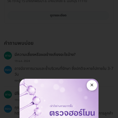
56 19 หมู่ 15 บางรักพัฒนา อ. บางบัวทอง จ. นนทบุรี 11110
ดูรายละเอียด
คำถามพบบ่อย
มีความเสี่ยงหรือผลข้างเคียงอะไรบ้าง?
ถาม
19 ธ.ค. 2024
อาจมีอาการบวมและช้ำบริเวณที่รักษา ซึ่งปกติจะหายไปภายใน 3-7
ตอบ
วัน
ตอบโดยทีมงาน HD
×
มีโปรโมชั่นหรือรหัสส่วนลดไหม?
ถาม
19 ธ.ค. 2024
คุณสามารถตรวจสอบโปรโมชั่นและสิทธิพิเศษได้ที่
ตอบ
https://hdmall.co.th/c/reward หรือสอบถามทีมบริการลูกค้า