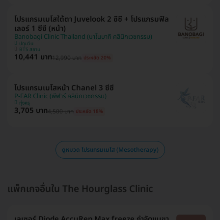
โปรแกรมเมโสใต้ตา Juvelook 2 ซีซี + โปรแกรมฟิล
เลอร์ 1 ซีซี (หน้า)
Banobagi Clinic Thailand (บาโนบากิ คลินิกเวชกรรม)
ปทุมวัน
BTS สยาม
10,441 บาท
12,990 บาท
ประหยัด 20%
โปรแกรมเมโสหน้า Chanel 3 ซีซี
P-FAR Clinic (พีฟาร์ คลินิกเวชกรรม)
ทุ่งครุ
3,705 บาท
4,500 บาท
ประหยัด 18%
ดูหมวด โปรแกรมเมโส (Mesotherapy)
แพ็กเกจอื่นใน The Hourglass Clinic
เลเซอร์ Diode AccuRep Max freeze กำจัดขนขา