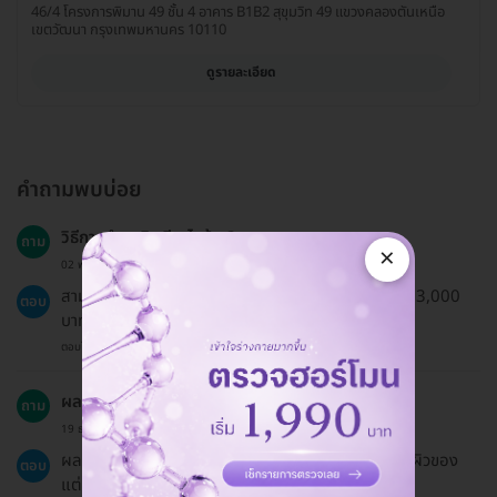
46/4 โครงการพิมาน 49 ชั้น 4 อาคาร B1B2 สุขุมวิท 49 แขวงคลองตันเหนือ
เขตวัฒนา กรุงเทพมหานคร 10110
ดูรายละเอียด
คำถามพบบ่อย
วิธีการชำระเงินมีอะไรบ้าง?
ถาม
×
02 พ.ย. 2024
สามารถชำระเงินผ่านการโอนหรือบัตรเครดิต หากมียอด 3,000
ตอบ
บาทขึ้นไป สามารถผ่อนชำระ 0% ได้
ตอบโดยทีมงาน HD
ผลลัพธ์จะอยู่ได้นานแค่ไหน?
ถาม
19 ธ.ค. 2024
ผลลัพธ์จะคงอยู่ขึ้นอยู่กับการดูแลหลังการทำและสภาพผิวของ
ตอบ
แต่ละบุคคล