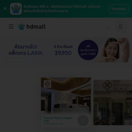
×
รับส่วนลด 200 บ. เพียงโหลดแอป HDmall ครั้งแรก
โหลดเลย
พร้อมรับสิทธิประโยชน์มากมาย