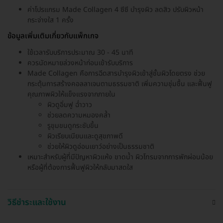
ค่าโปรแกรม Made Collagen 4 ซีซี บำรุงผิว ลดสิว ปรับผิวหน้า
กระจ่างใส 1 ครั้ง
ข้อมูลเพิ่มเติมเกี่ยวกับแพ็กเกจ
ใช้เวลารับบริการประมาณ 30 - 45 นาที
ควรนัดหมายล่วงหน้าก่อนเข้ารับบริการ
Made Collagen คือการฉีดสารบำรุงผิวเข้าสู่ชั้นผิวโดยตรง ช่วย
กระตุ้นการสร้างคอลลาเจนตามธรรมชาติ เพิ่มความชุ่มชื้น และฟื้นฟู
คุณภาพผิวให้แข็งแรงจากภายใน
ผิวดูอิ่มฟู ฉ่ำวาว
ช่วยลดความหมองคล้ำ
รูขุมขนดูกระชับขึ้น
ผิวเรียบเนียนและดูสุขภาพดี
ช่วยให้ผิวดูอ่อนเยาว์อย่างเป็นธรรมชาติ
เหมาะสำหรับผู้ที่มีปัญหาผิวแห้ง ขาดน้ำ ผิวโทรมจากการพักผ่อนน้อย
หรือผู้ที่ต้องการฟื้นฟูผิวให้กลับมาสดใส
วิธีชำระและใช้งาน