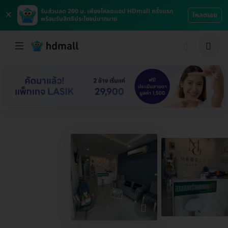
×
รับส่วนลด 200 บ. เพียงโหลดแอป HDmall ครั้งแรก
โหลดเลย
พร้อมรับสิทธิประโยชน์มากมาย