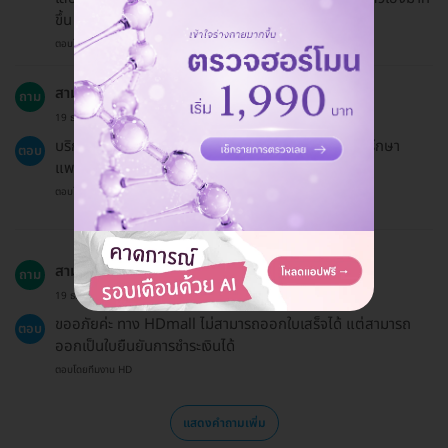
ขึ้น
ตอบโดยทีมงาน HD
สามารถรับบริการนี้ได้ทุกกลุ่มอายุไหม?
ถาม
19 ธ.ค. 2024
บริการนี้สามารถรับได้ในผู้ที่มีอายุ 18 ปีขึ้นไป โดยควรปรึกษา
ตอบ
แพทย์ก่อนเข้ารับบริการ
ตอบโดยทีมงาน HD
สามารถออกใบเสร็จได้ไหม?
ถาม
19 ธ.ค. 2024
ขออภัยค่ะ ทาง HDmall ไม่สามารถออกใบเสร็จได้ แต่สามารถ
ตอบ
ออกเป็นใบยืนยันการชำระเงินได้
ตอบโดยทีมงาน HD
แสดงคำถามเพิ่ม