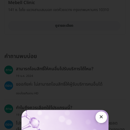
Mebell​ Clinic
141 ซ. ไชโย แขวงสามเสนนอก เขตห้วยขวาง กรุงเทพมหานคร 10310
ดูรายละเอียด
คำถามพบบ่อย
สามารถโอนสิทธิ์ให้คนอื่นไปรับบริการได้ไหม?
ถาม
19 ธ.ค. 2024
ขออภัยค่ะ ไม่สามารถโอนสิทธิ์ให้ผู้รับบริการคนอื่นได้
ตอบ
ตอบโดยทีมงาน HD
ทำไมถึงควรเลือกใช้โปรแกรมนี้?
ถาม
×
19 ธ.ค. 2024
โปรแกรมนี้ช่วยให้ผิวหน้ากระจ่างใส ดูอ่อนเยาว์ขึ้น และช่วยลด
ตอบ
เลือนริ้วรอย ซึ่งทำให้คุณรู้สึกมั่นใจในความสวยงามของตัวเองมาก