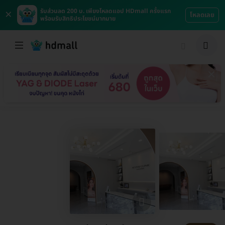
×
รับส่วนลด 200 บ. เพียงโหลดแอป HDmall ครั้งแรก
โหลดเลย
พร้อมรับสิทธิประโยชน์มากมาย