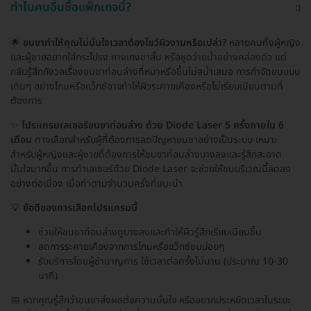
ทำไมคนอื่นซื้อแพ็กเกจนี้?
🌟
ขนขาทำให้คุณไม่มั่นใจเวลาต้องโชว์ผิวงามหรือเปล่า?
หลายคนทั้งผู้หญิง
และผู้ชายอยากใส่กระโปรง กางเกงขาสั้น หรือชุดว่ายน้ำอย่างคล่องตัว แต่
กลับรู้สึกกังวลเรื่องขนขาท่อนล่างที่หนาหรือขึ้นไม่สม่ำเสมอ การกำจัดขนแบบ
เดิมๆ อย่างโกนหรือแว็กซ์อาจทำให้ผิวระคายเคืองหรือไม่เรียบเนียนตามที่
ต้องการ
✨
โปรแกรมเลเซอร์ขนขาท่อนล่าง ด้วย Diode Laser 5 ครั้งภายใน 6
เดือน
ทางเลือกสำหรับผู้ที่ต้องการลดปัญหาขนขาอย่างเป็นระบบ เหมาะ
สำหรับผู้หญิงและผู้ชายที่ต้องการให้ขนขาท่อนล่างบางลงและรู้สึกสะอาด
มั่นใจมากขึ้น การทำเลเซอร์ด้วย Diode Laser จะช่วยให้ขนบริเวณนี้ลดลง
อย่างต่อเนื่อง เมื่อทำตามจำนวนครั้งที่แนะนำ
💡
ข้อดีของการเลือกโปรแกรมนี้
ช่วยให้ขนขาท่อนล่างดูบางลงและทำให้ผิวรู้สึกเรียบเนียนขึ้น
ลดการระคายเคืองจากการโกนหรือแว็กซ์ขนบ่อยๆ
รับบริการโดยผู้ชำนาญการ ใช้เวลาต่อครั้งไม่นาน (ประมาณ 10-30
นาที)
📅 หากคุณรู้สึกว่าขนขาส่งผลต่อความมั่นใจ หรืออยากประหยัดเวลาในระยะ