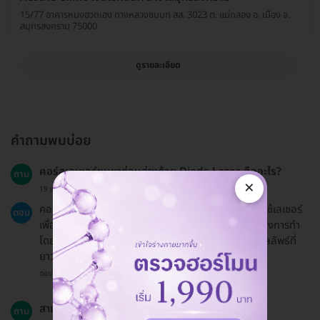
15/77 อาคารหมงฮวดเฮง ทางหลวงชนบท สส. 3023 ต. แม่กลอง อ. เมือง จ.
สมุทรสงคราม 75000
ดูรายละเอียด
คำถามพบบ่อย
คอร์สเลเซอร์ขนขาท่อนล่างด้วย Diode Laser คืออะไร?
ถาม
×
19 ธ.ค. 2024
คอร์สเลเซอร์ขนขาท่อนล่างด้วย Diode Laser เป็นการใช้เลเซอร์
ตอบ
เพื่อทำลายและลดการเจริญเติบโตของขนในบริเวณที่ต้องการทำ
โดยมีการรับบริการทั้งหมด 5 ครั้งภายใน 6 เดือน เพื่อผลลัพธ์ที่
ยาวนานและมีประสิทธิภาพสูงขึ้น
ตอบโดยทีมงาน HD
สามารถเลื่อนนัดบริการได้หรือไม่?
ถาม