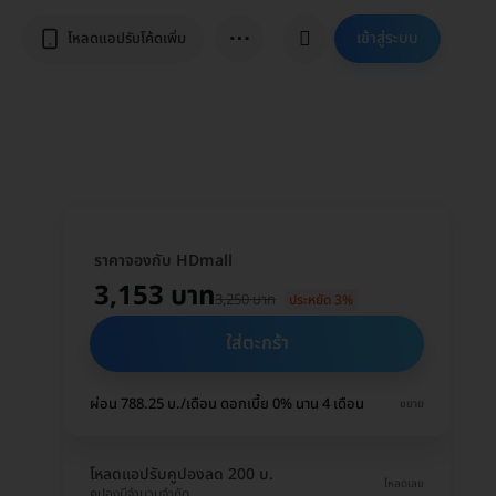
⋯
เข้าสู่ระบบ
โหลดแอปรับโค้ดเพิ่ม
ราคาจองกับ HDmall
3,153 บาท
3,250 บาท
ประหยัด 3%
ใส่ตะกร้า
ผ่อน 788.25 บ./เดือน ดอกเบี้ย 0% นาน 4 เดือน
ขยาย
โหลดแอปรับคูปองลด 200 บ.
โหลดเลย
คูปองมีจำนวนจำกัด