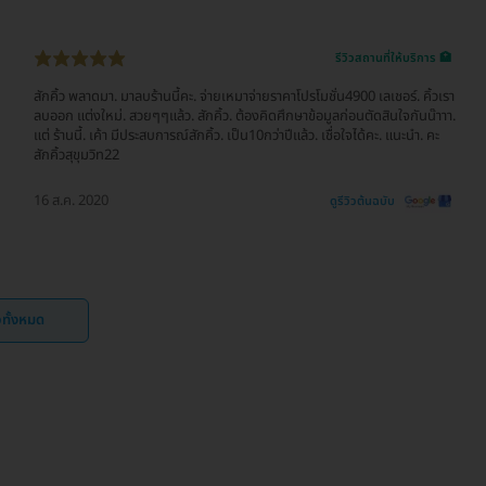
รีวิวสถานที่ให้บริการ 🏥
สักคิ้ว พลาดมา. มาลบร้านนี้คะ. จ่ายเหมาจ่ายราคาโปรโมชั่น4900 เลเชอร์. คิ้วเรา
ลบออก แต่งใหม่. สวยๆๆแล้ว. สักคิ้ว. ต้องคิดศึกษาข้อมูลก่อนตัดสินใจกันน๊าาา.
แต่ ร้านนี้. เค้า มีประสบการณ์สักคิ้ว. เป็น10กว่าปีแล้ว. เชื่อใจได้คะ. แนะนำ. คะ
สักคิ้วสุขุมวิท22
16 ส.ค. 2020
ดูรีวิวต้นฉบับ
ิวทั้งหมด