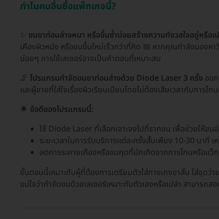
ทำไมคนอื่นซื้อแพ็กเกจนี้?
✨
ขนขาท่อนล่างหนา หรือขึ้นซ้ำบ่อยสร้างความกังวลใจอยู่หรือเป
เคืองผิวหนัง หรือขนขึ้นใหม่เร็วกว่าที่คิด 📅 หากคุณกำลังมองห
บ่อยๆ การใช้เลเซอร์อาจเป็นคำตอบที่เหมาะสม
🦵
โปรแกรมกำจัดขนขาท่อนล่างด้วย Diode Laser 3 ครั้ง
ออกแ
และผู้ชายที่ใส่ใจเรื่องผิวเรียบเนียนโดยไม่ต้องเสียเวลากับการโ
🌟
ข้อดีของโปรแกรมนี้:
ใช้ Diode Laser ที่เลือกเจาะจงไปที่รากขน เพื่อช่วยให้ขน
ระยะเวลาในการรับบริการแต่ละครั้งสั้นเพียง 10-30 นาที เห
ลดการระคายเคืองหรือขนคุดที่มักเกิดจากการโกนหรือแว็ก
ขั้นตอนนี้เหมาะกับผู้ที่ต้องการเตรียมตัวใส่กางเกงขาสั้น ใส่ชุด
แน่ใจว่ากำจัดขนด้วยเลเซอร์เหมาะกับตัวเองหรือเปล่า สามารถสอบถ