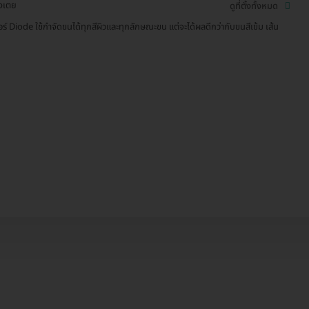
งเตย
ดูที่ตั้งทั้งหมด
อร์ Diode ใช้กำจัดขนได้ทุกสีผิวและทุกลักษณะขน แต่จะได้ผลดีกว่ากับขนสีเข้ม เส้น