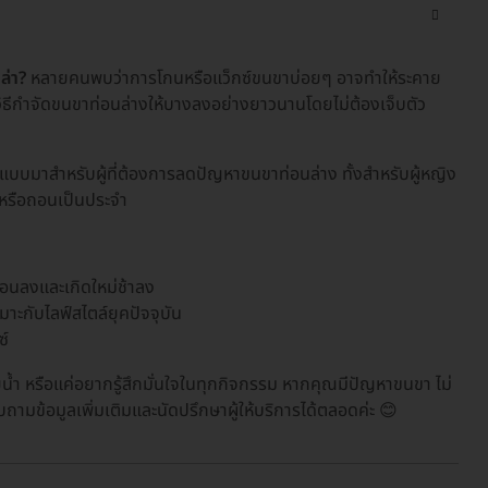
ล่า?
หลายคนพบว่าการโกนหรือแว็กซ์ขนขาบ่อยๆ อาจทำให้ระคาย
าวิธีกำจัดขนขาท่อนล่างให้บางลงอย่างยาวนานโดยไม่ต้องเจ็บตัว
บบมาสำหรับผู้ที่ต้องการลดปัญหาขนขาท่อนล่าง ทั้งสำหรับผู้หญิง
กนหรือถอนเป็นประจำ
อ่อนลงและเกิดใหม่ช้าลง
มาะกับไลฟ์สไตล์ยุคปัจจุบัน
ซ์
ว่ายน้ำ หรือแค่อยากรู้สึกมั่นใจในทุกกิจกรรม หากคุณมีปัญหาขนขา ไม่
ามข้อมูลเพิ่มเติมและนัดปรึกษาผู้ให้บริการได้ตลอดค่ะ 😊