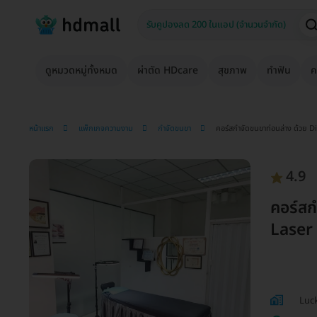
ดูหมวดหมู่ทั้งหมด
ผ่าตัด HDcare
สุขภาพ
ทำฟัน
ค
หน้าแรก
แพ็กเกจความงาม
กำจัดขนขา
คอร์สกำจัดขนขาท่อนล่าง ด้วย Di
4.9
คอร์สก
Laser 
Luc