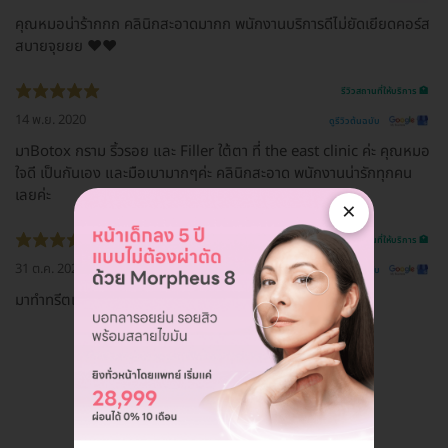
คุณหมอน่าร้ากกก คลินิกสะอาดมากก พนักงานบริการดีไม่ยัดเยียดคอร์ส
สบายจุยยย ❤️❤️
รีวิวสถานที่ให้บริการ 🏥
14 พ.ย. 2020
ดูรีวิวต้นฉบับ
มาBotox กราม ริ้วรอย และ Filler ใต้ตา ที่ the east clinic ค่ะ คุณหมอ
ใจดี เป็นกันเอง และมือเบามากๆค่ะ คลินิกสะอาด พนักงานน่ารักทุกคน
เลยค่ะ
×
รีวิวสถานที่ให้บริการ 🏥
31 ต.ค. 2020
ดูรีวิวต้นฉบับ
มาทำทรีตเม้นที่ the east clinic รู้สึกหน้าดีขึ้นมากๆ
ดูรีวิวทั้งหมด