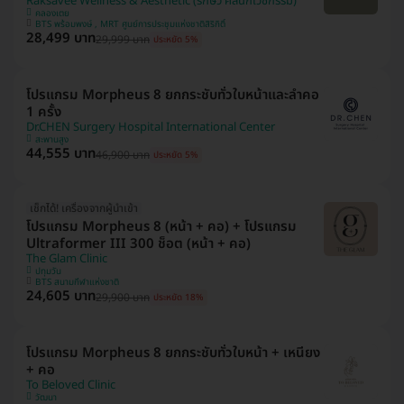
Raksavee Wellness & Aesthetic (รักษวี คลินิกเวชกรรม)
คลองเตย
BTS พร้อมพงษ์ , MRT ศูนย์การประชุมแห่งชาติสิริกิติ์
28,499 บาท
29,999 บาท
ประหยัด 5%
โปรแกรม Morpheus 8 ยกกระชับทั่วใบหน้าและลำคอ
1 ครั้ง
Dr.CHEN Surgery Hospital International Center
สะพานสูง
44,555 บาท
46,900 บาท
ประหยัด 5%
เช็กได้! เครื่องจากผู้นำเข้า
โปรแกรม Morpheus 8 (หน้า + คอ) + โปรแกรม
Ultraformer III 300 ช็อต (หน้า + คอ)
The Glam Clinic
ปทุมวัน
BTS สนามกีฬาแห่งชาติ
24,605 บาท
29,900 บาท
ประหยัด 18%
โปรแกรม Morpheus 8 ยกกระชับทั่วใบหน้า + เหนียง
+ คอ
To Beloved Clinic
วัฒนา