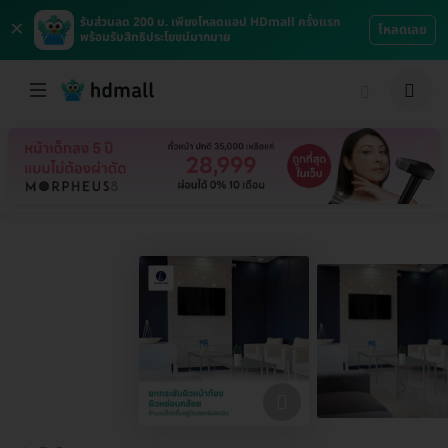
×
รับส่วนลด 200 บ. เพียงโหลดแอป HDmall ครั้งแรก
โหลดเลย
พร้อมรับสิทธิประโยชน์มากมาย