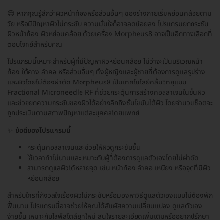
😊 หากคุณรู้สึกว่าผิวหน้าท้องหรือส่วนอื่นๆ ของร่างกายเริ่มหย่อนคล้อยตาม
วัย หรือมีปัญหาผิวไม่กระชับ ความมั่นใจก็อาจลดน้อยลง โปรแกรมยกกระชับ
ผิวหน้าท้อง ผิวหย่อนคล้อย ด้วยเครื่อง Morpheus8 อาจเป็นอีกทางเลือกที่
ตอบโจทย์สำหรับคุณ
โปรแกรมนี้เหมาะสำหรับผู้ที่มีปัญหาผิวหย่อนคล้อย ไม่ว่าจะเป็นบริเวณหน้า
ท้อง ใต้คาง ลำคอ หรือส่วนอื่นๆ ทั้งผู้หญิงและผู้ชายที่ต้องการดูแลรูปร่าง
และผิวโดยไม่ต้องผ่าตัด Morpheus8 เป็นเทคโนโลยีคลื่นวิทยุแบบ
Fractional Microneedle RF ที่ช่วยกระตุ้นการสร้างคอลลาเจนในชั้นผิว
และช่วยยกความกระชับของผิวได้อย่างลึกถึงชั้นไขมันใต้ผิว โดยจำนวนช็อตจะ
ถูกประเมินตามสภาพปัญหาแต่ละบุคคลโดยแพทย์
✨
ข้อดีของโปรแกรมนี้
กระตุ้นคอลลาเจนและช่วยให้ผิวดูกระชับขึ้น
ใช้เวลาทำไม่นานและเหมาะกับผู้ที่ต้องการดูแลตัวเองโดยไม่ผ่าตัด
สามารถดูแลผิวได้หลายจุด เช่น หน้าท้อง ลำคอ เหนียง หรือจุดที่มีผิว
หย่อนคล้อย
สำหรับใครที่กังวลใจเรื่องผิวไม่กระชับหรือมองหาวิธีดูแลตัวเองแบบไม่ต้องพัก
ฟื้นนาน โปรแกรมนี้อาจช่วยให้คุณได้สัมผัสความเปลี่ยนแปลง ดูแลตัวเอง
ง่ายขึ้น เหมาะกับไลฟ์สไตล์ยุคใหม่ สนใจรายละเอียดเพิ่มเติมหรืออยากปรึกษา