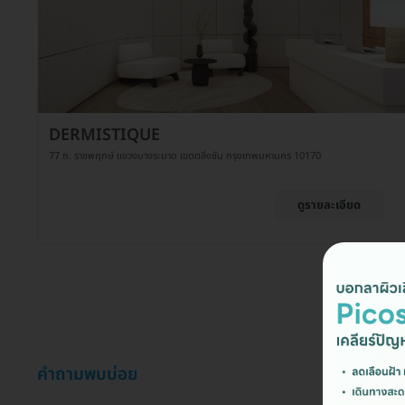
DERMISTIQUE
77 ถ. ราชพฤกษ์ แขวงบางระมาด เขตตลิ่งชัน กรุงเทพมหานคร 10170
ดูรายละเอียด
คำถามพบบ่อย