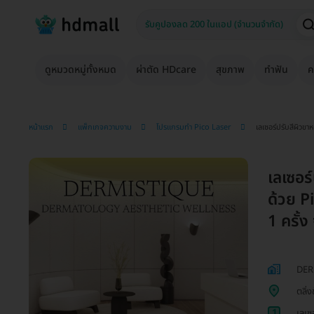
ดูหมวดหมู่ทั้งหมด
ผ่าตัด HDcare
สุขภาพ
ทำฟัน
ค
หน้าแรก
แพ็กเกจความงาม
โปรแกรมทำ Pico Laser
เลเซอร์ปรับสีผิวขา
เลเซอร์
ด้วย 
1 ครั้ง
DER
ตลิ่ง
1
เลเซ