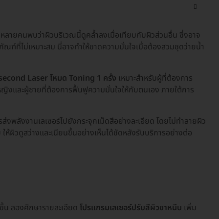
 หลายคนพบว่าผิวบริเวณนี้ดูคล้ำลงเมื่อเทียบกับผิวส่วนอื่น ซึ่งอาจ
ฑ์ที่ไม่เหมาะสม นี่อาจทำให้ขาดความมั่นใจเมื่อต้องสวมชุดว่ายน้ำ
cosecond Laser โหมด Toning 1 ครั้ง
เหมาะสำหรับผู้ที่ต้องการ
ู้หญิงและผู้ชายที่ต้องการฟื้นฟูความมั่นใจให้กับตนเอง ภายใต้การ
่งพลังงานเลเซอร์ไปยังกระจุกเม็ดสีอย่างละเอียด โดยไม่ทำลายผิว
้ผิวดูสว่างและเนียนขึ้นอย่างเห็นได้ชัดหลังรับบริการอย่างต่อ
สขึ้น ลองศึกษารายละเอียด
โปรแกรมเลเซอร์ปรับสีผิวขาหนีบ
เพิ่ม