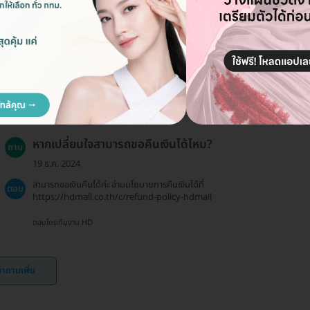
ฉันสามารถจองแพ็กเกจให้คนอื่นได้ไหม?
ถาม
08 ก.ค. 2024
ใช่ค่ะ คุณสามารถจองแพ็กเกจให้บุคคลอื่นได้ โดยแจ้งชื่อผู้ที่จะรับ
ตอบ
บริการให้กับเรา.
ตอบโดยทีมงาน HD
หากเปลี่ยนใจสามารถขอคืนเงินได้ไหม?
ถาม
19 ธ.ค. 2024
สามารถขอเงินคืนได้ค่ะ อ่านนโยบายการคืนเงินได้ที่
ตอบ
https://hdmall.co.th/c/refund-policy-hdmall
ตอบโดยทีมงาน HD
ำถามเพิ่ม