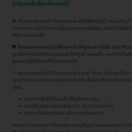
ทำไมคนอื่นซื้อแพ็กเกจนี้?
🌟 กังวลกับผิวขาหนีบที่ดูหมองคล้ำหรือมีสีผิวไม่สม่ำเสมอใช่ไหม?
เกิดจากการเสียดสี การเปลี่ยนแปลงของฮอร์โมน หรือการใช้ผลิตภัณ
หรือกางเกงขาสั้น
🛡️
โปรแกรมเลเซอร์ปรับสีผิวขาหนีบให้ดูกระจ่างใสขึ้น ด้วย Pi
ดูแลผิวขาหนีบให้เรียบเนียนและสีผิวดูสม่ำเสมอขึ้น เหมาะกับทั้งผ
ดูแลจากผู้ให้บริการที่มีประสบการณ์
💡 จุดเด่นของการใช้ Picosecond Laser โหมด Toning คือ การส
รอบข้าง จึงอาจช่วยลดปัญหาจุดด่างดำหรือผิวคล้ำบริเวณขาหนีบ ให
เนื่อง
เหมาะกับผู้ที่รู้สึกไม่มั่นใจเรื่องสีผิวขาหนีบ
ช่วยให้ผิวบริเวณขาหนีบดูสว่าง เรียบเนียนยิ่งขึ้น
มีความอ่อนโยนกับผิว แม้บริเวณที่บอบบาง
หากคุณกำลังมองหาวิธีดูแลผิวขาหนีบให้ดูสม่ำเสมอและกระจ่างใ