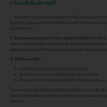
ทำไมคนอื่นซื้อแพ็กเกจนี้?
✨ กำลังมองหาวิธีดูแลผิวหน้าให้ดูกระจ่างใสขึ้นอยู่หรือเปล่า? 
ต่างๆ เช่น แสงแดดหรือรอยสิวที่ทิ้งร่องรอยไว้ ถึงแม้จะพยายามบำ
อย่างที่ต้องการ
🌼
โปรแกรมเลเซอร์ Dual Yellow ปรับผิวหน้าให้ดูกระจ่างใส 5 
รอยแดง รอยดำจากสิว หรือผู้ที่อยากฟื้นฟูสภาพผิวหน้าให้เนียนละ
เหลืองและเขียวดูแลทั้งปัญหารอยแดงและรอยดำ พร้อมเติมความเร
💎
ข้อดีที่คุณจะได้รับ
ช่วยให้รอยแดง รอยดำ และจุดด่างดำดูจางลง
ผิวดูสม่ำเสมอและกระจ่างใสขึ้นหลังรับบริการต่อเนื่อง
Diamond Peel ช่วยผลัดเซลล์ผิวที่ตายแล้วอย่างนุ่มนวล 
โปรแกรมนี้เหมาะกับผู้ที่กังวลเรื่องผิวไม่สดใส ฝ้า กระ รอยสิว หรื
เพื่อประเมินสภาพผิวและรับคำแนะนำที่เหมาะสมกับแต่ละคน สนใจดูร
ง่ายๆ 😊