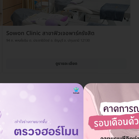
Sowon Clinic สาขาฟิวเจอพาร์ครังสิต
94 ถ. พหลโยธิน ต. ประชาธิปัตย์ อ. ธัญบุรี จ. ปทุมธานี 12130
ดูรายละเอียด
ต้องมีการนัดหมายติดตามหลังการทำเลเซอร์หรือ
ถาม