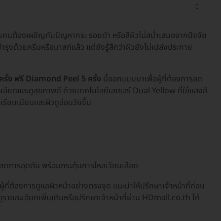
หลายคนต้องเผชิญกับปัญหากระ รอยดำ หรือสีผิวไม่สม่ำเสมอจากปัจจัย
รุงด้วยครีมหรือมาสก์แล้ว แต่ยังรู้สึกว่าผิวยังไม่เปล่งประกาย
ครั้ง ฟรี Diamond Peel 5 ครั้ง
นี้ออกแบบมาเพื่อผู้ที่ต้องการลด
เอียดและดูสุขภาพดี ด้วยเทคโนโลยีเลเซอร์ Dual Yellow ที่ใช้แสงสี
ียบเนียนและผิวดูอ่อนวัยขึ้น
ลดการอุดตัน พร้อมกระตุ้นการไหลเวียนเลือด
อผู้ที่ต้องการดูแลผิวหน้าอย่างตรงจุด แนะนำให้ปรึกษาเจ้าหน้าที่ก่อน
ายละเอียดเพิ่มเติมหรือปรึกษาเจ้าหน้าที่ผ่าน HDmall.co.th ได้