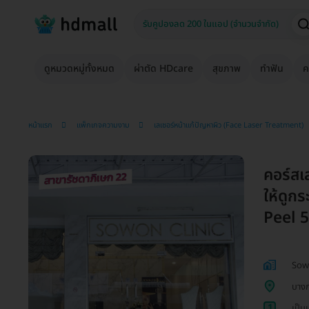
ดูหมวดหมู่ทั้งหมด
ผ่าตัด HDcare
สุขภาพ
ทำฟัน
ค
หน้าแรก
แพ็กเกจความงาม
เลเซอร์หน้าแก้ปัญหาผิว (Face Laser Treatment)
คอร์สเ
ให้ดูก
Peel 5 
Sowo
บางก
1
เป็น