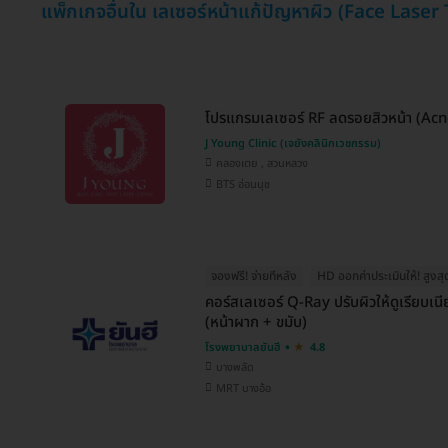
แพ็กเกจอื่นใน เลเซอร์หน้าแก้ปัญหาผิว (Face Lase
โปรแกรมเลเซอร์ RF ลดรอยสิวหน้า (Acn
J Young Clinic (เจยังคลินิกเวชกรรม)
คลองเตย , สวนหลวง
BTS อ่อนนุช
จองฟรี! จ่ายทีหลัง
HD ออกค่าประเมินให้! สูงสุ
คอร์สเลเซอร์ Q-Ray ปรับผิวให้ดูเรียบเนี
(หน้าผาก + ขมับ)
โรงพยาบาลยันฮี
4.8
บางพลัด
MRT บางอ้อ