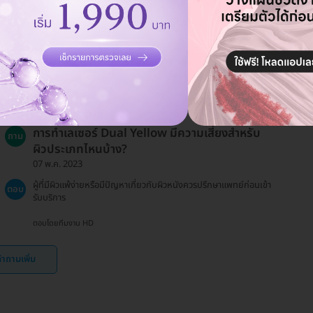
ไม่?
19 ธ.ค. 2024
โดยทั่วไปจะมีการนัดหมายติดตามผลหลังการทำเลเซอร์ แต่จำนวนครั้ง
ตอบ
ขึ้นอยู่กับคำแนะนำของแพทย์
ตอบโดยทีมงาน HD
การทำเลเซอร์ Dual Yellow มีความเสี่ยงสำหรับ
ถาม
ผิวประเภทไหนบ้าง?
07 พ.ค. 2023
ผู้ที่มีผิวแพ้ง่ายหรือมีปัญหาเกี่ยวกับผิวหนังควรปรึกษาแพทย์ก่อนเข้า
ตอบ
รับบริการ
ตอบโดยทีมงาน HD
ำถามเพิ่ม