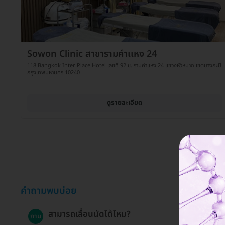
Sowon Clinic สาขารามคำเเหง 24
118 Bangkok Inter Place Hotel เลขที่ 92 ซ. รามคำแหง 24 แขวงหัวหมาก เขตบางกะปิ
กรุงเทพมหานคร 10240
ดูรายละเอียด
คำถามพบบ่อย
สามารถเลื่อนนัดได้ไหม?
ถาม