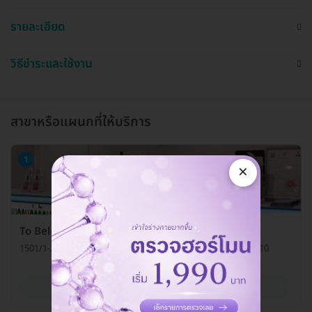
รายละเอียด
วิธีชำระและใช้งาน
สาขาหรือแผนกที่ให้บริการ
1
×
To Beloved Clinic
1501/1-2 ถ. สุขุมวิท แขวงพระโขนง เขตวัฒนา กรุงเทพมหานคร 10110
ดูรายละเอียด