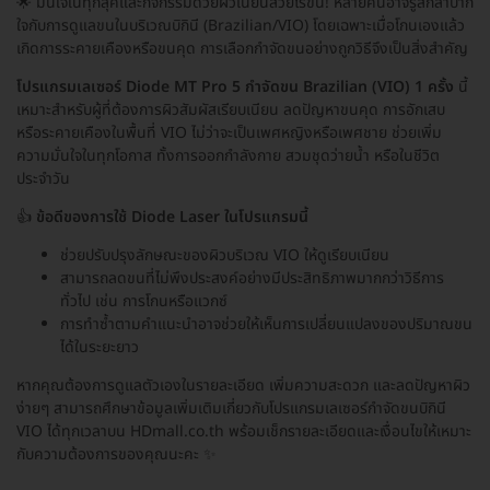
🌟 มั่นใจในทุกลุคและกิจกรรมด้วยผิวเนียนสวยไร้ขน! หลายคนอาจรู้สึกลำบาก
ใจกับการดูแลขนในบริเวณบิกินี (Brazilian/VIO) โดยเฉพาะเมื่อโกนเองแล้ว
เกิดการระคายเคืองหรือขนคุด การเลือกกำจัดขนอย่างถูกวิธีจึงเป็นสิ่งสำคัญ
โปรแกรมเลเซอร์ Diode MT Pro 5 กำจัดขน Brazilian (VIO) 1 ครั้ง
นี้
เหมาะสำหรับผู้ที่ต้องการผิวสัมผัสเรียบเนียน ลดปัญหาขนคุด การอักเสบ
หรือระคายเคืองในพื้นที่ VIO ไม่ว่าจะเป็นเพศหญิงหรือเพศชาย ช่วยเพิ่ม
ความมั่นใจในทุกโอกาส ทั้งการออกกำลังกาย สวมชุดว่ายน้ำ หรือในชีวิต
ประจำวัน
👍
ข้อดีของการใช้ Diode Laser ในโปรแกรมนี้
ช่วยปรับปรุงลักษณะของผิวบริเวณ VIO ให้ดูเรียบเนียน
สามารถลดขนที่ไม่พึงประสงค์อย่างมีประสิทธิภาพมากกว่าวิธีการ
ทั่วไป เช่น การโกนหรือแวกซ์
การทำซ้ำตามคำแนะนำอาจช่วยให้เห็นการเปลี่ยนแปลงของปริมาณขน
ได้ในระยะยาว
หากคุณต้องการดูแลตัวเองในรายละเอียด เพิ่มความสะดวก และลดปัญหาผิว
ง่ายๆ สามารถศึกษาข้อมูลเพิ่มเติมเกี่ยวกับโปรแกรมเลเซอร์กำจัดขนบิกินี
VIO ได้ทุกเวลาบน HDmall.co.th พร้อมเช็กรายละเอียดและเงื่อนไขให้เหมาะ
กับความต้องการของคุณนะคะ ✨