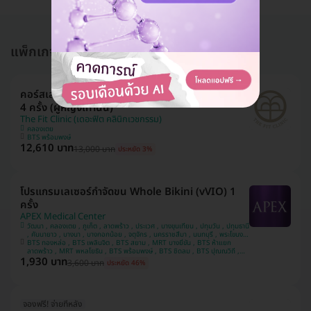
แพ็กเกจอื่นใน กำจัดขนที่ลับ
คอร์สเลเซอร์ Q-Switch ปรับสีผิวบริเวณจุดซ่อนเร้น
4 ครั้ง (ผู้หญิงเท่านั้น)
The Fit Clinic (เดอะฟิต คลินิกเวชกรรม)
คลองเตย
BTS พร้อมพงษ์
12,610 บาท
13,000 บาท
ประหยัด 3%
โปรแกรมเลเซอร์กำจัดขน Whole Bikini (vVIO) 1
ครั้ง
APEX Medical Center
วัฒนา , คลองเตย , ภูเก็ต , ลาดพร้าว , ประเวศ , บางขุนเทียน , ปทุมวัน , ปทุมธานี
, คันนายาว , บางนา , บางกอกน้อย , จตุจักร , นครราชสีมา , นนทบุรี , พระโขนง ,
บางรัก , ชลบุรี , ห้วยขวาง , เชียงใหม่ , พระนครศรีอยุธยา , สมุทรปราการ ,
BTS ทองหล่อ , BTS เพลินจิต , BTS สยาม , MRT บางยี่ขัน , BTS ห้าแยก
ประจวบคีรีขันธ์ , บางคอแหลม , ยานนาวา , หลักสี่ , นครสวรรค์ , บางแค ,
ลาดพร้าว , MRT พหลโยธิน , BTS พร้อมพงษ์ , BTS ชิดลม , BTS ปุณณวิถี ,
1,930 บาท
MRT สีลม , BTS ศาลาแดง , MRT พระราม 9 , MRT ลาดพร้าว 71 , MRT สาม
บางกะปิ , สงขลา , อุดรธานี , ขอนแก่น , คลองสาน , นครปฐม
3,600 บาท
ประหยัด 46%
ย่าน , BTS นานา , MRT สุขุมวิท , BTS อโศก , BTS เจริญนคร , MRT สวนหลวง
ร.9 , BTS รัชโยธิน
จองฟรี! จ่ายทีหลัง