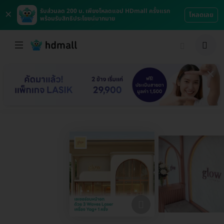
×
รับส่วนลด 200 บ. เพียงโหลดแอป HDmall ครั้งแรก
โหลดเลย
พร้อมรับสิทธิประโยชน์มากมาย