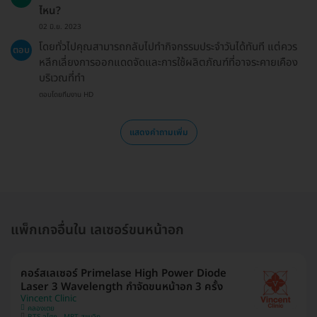
ไหน?
02 มิ.ย. 2023
โดยทั่วไปคุณสามารถกลับไปทำกิจกรรมประจำวันได้ทันที แต่ควร
ตอบ
หลีกเลี่ยงการออกแดดจัดและการใช้ผลิตภัณฑ์ที่อาจระคายเคือง
บริเวณที่ทำ
ตอบโดยทีมงาน HD
แสดงคำถามเพิ่ม
แพ็กเกจอื่นใน เลเซอร์ขนหน้าอก
คอร์สเลเซอร์ Primelase High Power Diode
Laser 3 Wavelength กำจัดขนหน้าอก 3 ครั้ง
Vincent Clinic
คลองเตย
BTS อโศก , MRT สุขุมวิท