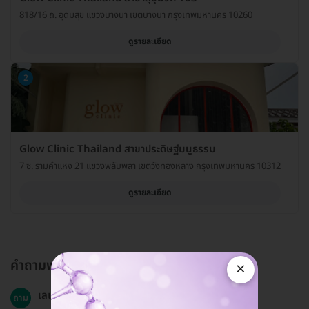
818/16 ถ. อุดมสุข แขวงบางนา เขตบางนา กรุงเทพมหานคร 10260
ดูรายละเอียด
2
Glow Clinic Thailand สาขาประดิษฐ์มนูธรรม
7 ซ. รามคำแหง 21 แขวงพลับพลา เขตวังทองหลาง กรุงเทพมหานคร 10312
ดูรายละเอียด
คำถามพบบ่อย
×
เลเซอร์ขนหน้าอกเหมาะสำหรับทุกกลุ่มอายุหรือไม่?
ถาม