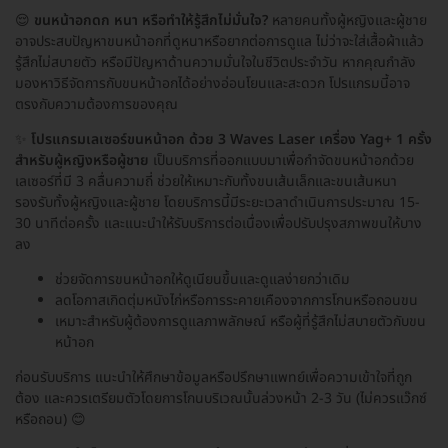
😌
ขนหน้าอกดก หนา หรือทำให้รู้สึกไม่มั่นใจ?
หลายคนทั้งผู้หญิงและผู้ชาย
อาจประสบปัญหาขนหน้าอกที่ดูหนาหรือยากต่อการดูแล ไม่ว่าจะใส่เสื้อผ้าแล้ว
รู้สึกไม่สบายตัว หรือมีปัญหาด้านความมั่นใจในชีวิตประจำวัน หากคุณกำลัง
มองหาวิธีจัดการกับขนหน้าอกได้อย่างอ่อนโยนและสะดวก โปรแกรมนี้อาจ
ตรงกับความต้องการของคุณ
✨
โปรแกรมเลเซอร์ขนหน้าอก ด้วย 3 Waves Laser เครื่อง Yag+ 1 ครั้ง
สำหรับผู้หญิงหรือผู้ชาย
เป็นบริการที่ออกแบบมาเพื่อกำจัดขนหน้าอกด้วย
เลเซอร์ที่มี 3 คลื่นความถี่ ช่วยให้เหมาะกับทั้งขนเส้นเล็กและขนเส้นหนา
รองรับทั้งผู้หญิงและผู้ชาย โดยบริการนี้มีระยะเวลาดำเนินการประมาณ 15-
30 นาทีต่อครั้ง และแนะนำให้รับบริการต่อเนื่องเพื่อปรับปรุงสภาพขนให้บาง
ลง
ช่วยจัดการขนหน้าอกให้ดูเนียนขึ้นและดูแลง่ายกว่าเดิม
ลดโอกาสเกิดตุ่มหนังไก่หรือการระคายเคืองจากการโกนหรือถอนขน
เหมาะสำหรับผู้ต้องการดูแลภาพลักษณ์ หรือผู้ที่รู้สึกไม่สบายตัวกับขน
หน้าอก
ก่อนรับบริการ แนะนำให้ศึกษาข้อมูลหรือปรึกษาแพทย์เพื่อความเข้าใจที่ถูก
ต้อง และควรเตรียมตัวโดยการโกนบริเวณนั้นล่วงหน้า 2-3 วัน (ไม่ควรแว๊กซ์
หรือถอน) 😊