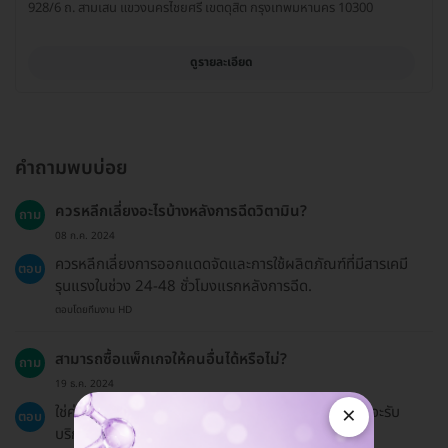
928/6 ถ. สามเสน แขวงนครไชยศรี เขตดุสิต กรุงเทพมหานคร 10300
ดูรายละเอียด
คำถามพบบ่อย
ควรหลีกเลี่ยงอะไรบ้างหลังการฉีดวิตามิน?
ถาม
08 ก.ค. 2024
ควรหลีกเลี่ยงการออกแดดจัดและการใช้ผลิตภัณฑ์ที่มีสารเคมี
ตอบ
รุนแรงในช่วง 24-48 ชั่วโมงแรกหลังการฉีด.
ตอบโดยทีมงาน HD
สามารถซื้อแพ็กเกจให้คนอื่นได้หรือไม่?
ถาม
19 ธ.ค. 2024
×
ใช่ค่ะ คุณสามารถซื้อแพ็กเกจให้คนอื่นได้ โดยแจ้งชื่อผู้ที่จะรับ
ตอบ
บริการให้แอดมินรู้.