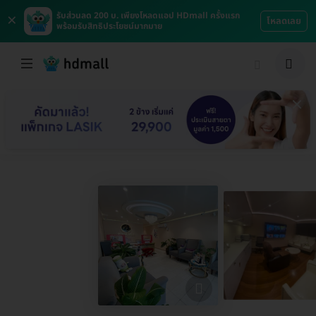
×
รับส่วนลด 200 บ. เพียงโหลดแอป HDmall ครั้งแรก
โหลดเลย
พร้อมรับสิทธิประโยชน์มากมาย