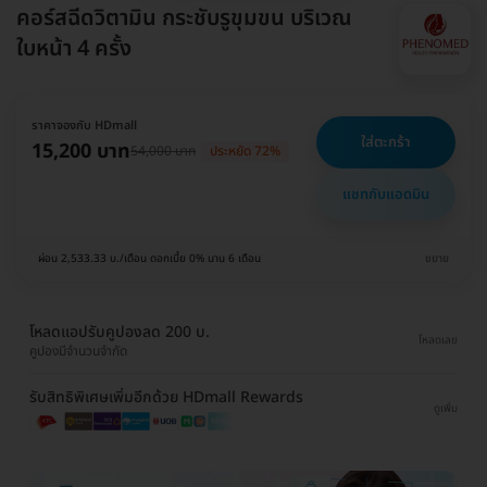
คอร์สฉีดวิตามิน กระชับรูขุมขน บริเวณ
ใบหน้า 4 ครั้ง
ราคาจองกับ HDmall
ใส่ตะกร้า
15,200 บาท
54,000 บาท
ประหยัด 72%
แชทกับแอดมิน
ผ่อน 2,533.33 บ./เดือน ดอกเบี้ย 0% นาน 6 เดือน
ขยาย
โหลดแอปรับคูปองลด 200 บ.
โหลดเลย
คูปองมีจำนวนจำกัด
รับสิทธิพิเศษเพิ่มอีกด้วย HDmall Rewards
ดูเพิ่ม