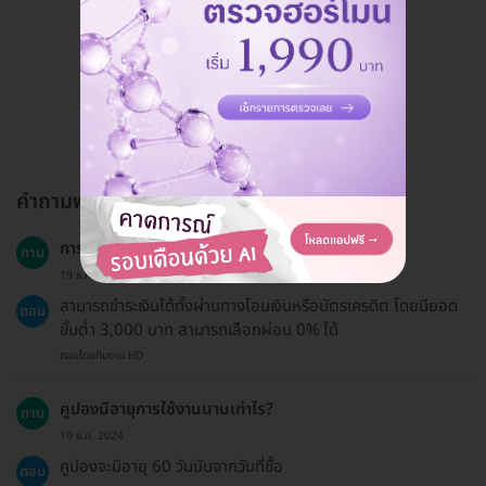
ดูรีวิวทั้งหมด
คำถามพบบ่อย
การชำระเงินมีวิธีใดบ้าง?
ถาม
19 ธ.ค. 2024
สามารถชำระเงินได้ทั้งผ่านทางโอนเงินหรือบัตรเครดิต โดยมียอด
ตอบ
ขั้นต่ำ 3,000 บาท สามารถเลือกผ่อน 0% ได้
ตอบโดยทีมงาน HD
คูปองมีอายุการใช้งานนานเท่าไร?
ถาม
19 ธ.ค. 2024
คูปองจะมีอายุ 60 วันนับจากวันที่ซื้อ
ตอบ