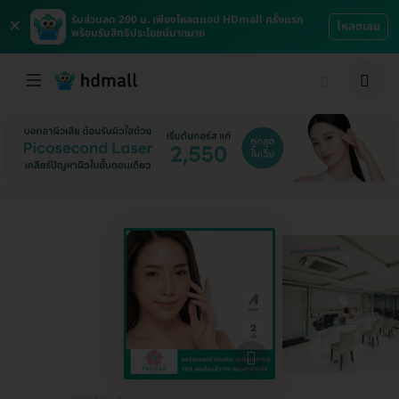
×
รับส่วนลด 200 บ. เพียงโหลดแอป HDmall ครั้งแรก
โหลดเลย
พร้อมรับสิทธิประโยชน์มากมาย