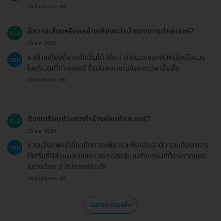
ตอบโดยทีมงาน HD
มีความเสี่ยงหรือผลข้างเคียงอะไรบ้างจากการทำเลเซอร์?
ถาม
19 ธ.ค. 2024
ผลข้างเคียงที่อาจเกิดขึ้นได้ ได้แก่ การแดงของผิวหนังหรือบวม
ตอบ
ในบริเวณที่ทำเลเซอร์ ซึ่งมักจะหายไปในระยะเวลาอันสั้น
ตอบโดยทีมงาน HD
ต้องเตรียมตัวอย่างไรบ้างก่อนทำเลเซอร์?
ถาม
19 ธ.ค. 2024
ควรแจ้งแพทย์เกี่ยวกับการแพ้ยาและโรคประจำตัว รวมถึงงดการ
ตอบ
ใช้ครีมที่มีส่วนผสมของแอลกอฮอล์และกิจกรรมที่ต้องตากแดด
อย่างน้อย 2 สัปดาห์ก่อนทำ
ตอบโดยทีมงาน HD
แสดงคำถามเพิ่ม