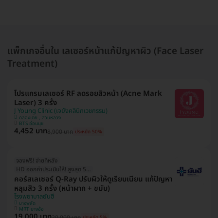
แพ็กเกจอื่นใน เลเซอร์หน้าแก้ปัญหาผิว (Face Laser
Treatment)
โปรแกรมเลเซอร์ RF ลดรอยสิวหน้า (Acne Mark
Laser) 3 ครั้ง
J Young Clinic (เจยังคลินิกเวชกรรม)
คลองเตย , สวนหลวง
BTS อ่อนนุช
4,452 บาท
8,900 บาท
ประหยัด 50%
จองฟรี! จ่ายทีหลัง
HD ออกค่าประเมินให้! สูงสุด 500 บ.
คอร์สเลเซอร์ Q-Ray ปรับผิวให้ดูเรียบเนียน แก้ปัญหา
หลุมสิว 3 ครั้ง (หน้าผาก + ขมับ)
โรงพยาบาลยันฮี
บางพลัด
MRT บางอ้อ
19,000 บาท
20,000 บาท
ประหยัด 5%