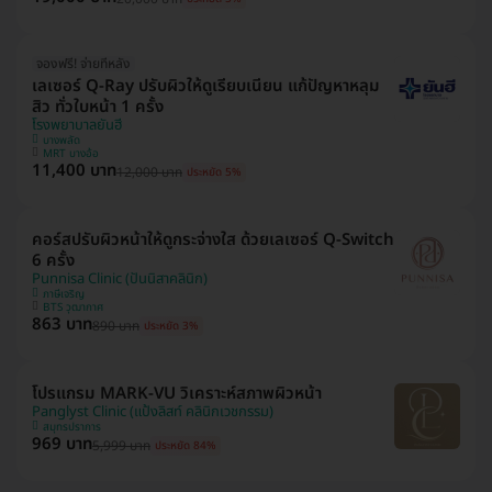
จองฟรี! จ่ายทีหลัง
เลเซอร์ Q-Ray ปรับผิวให้ดูเรียบเนียน แก้ปัญหาหลุม
สิว ทั่วใบหน้า 1 ครั้ง
โรงพยาบาลยันฮี
บางพลัด
MRT บางอ้อ
11,400 บาท
12,000 บาท
ประหยัด 5%
คอร์สปรับผิวหน้าให้ดูกระจ่างใส ด้วยเลเซอร์ Q-Switch
6 ครั้ง
Punnisa Clinic (ปันนิสาคลินิก)
ภาษีเจริญ
BTS วุฒากาศ
863 บาท
890 บาท
ประหยัด 3%
โปรแกรม MARK-VU วิเคราะห์สภาพผิวหน้า
Panglyst Clinic (แป้งลิสท์ คลินิกเวชกรรม)
สมุทรปราการ
969 บาท
5,999 บาท
ประหยัด 84%