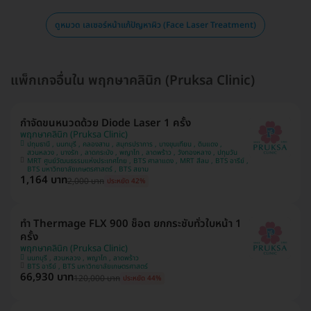
ดูหมวด เลเซอร์หน้าแก้ปัญหาผิว (Face Laser Treatment)
แพ็กเกจอื่นใน พฤกษาคลินิก (Pruksa Clinic)
กำจัดขนหนวดด้วย Diode Laser 1 ครั้ง
พฤกษาคลินิก (Pruksa Clinic)
ปทุมธานี , นนทบุรี , คลองสาน , สมุทรปราการ , บางขุนเทียน , ดินแดง ,
สวนหลวง , บางรัก , ลาดกระบัง , พญาไท , ลาดพร้าว , วังทองหลาง , ปทุมวัน
MRT ศูนย์วัฒนธรรมแห่งประเทศไทย , BTS ศาลาแดง , MRT สีลม , BTS อารีย์ ,
BTS มหาวิทยาลัยเกษตรศาสตร์ , BTS สยาม
1,164 บาท
2,000 บาท
ประหยัด 42%
ทำ Thermage FLX 900 ช็อต ยกกระชับทั่วใบหน้า 1
ครั้ง
พฤกษาคลินิก (Pruksa Clinic)
นนทบุรี , สวนหลวง , พญาไท , ลาดพร้าว
BTS อารีย์ , BTS มหาวิทยาลัยเกษตรศาสตร์
66,930 บาท
120,000 บาท
ประหยัด 44%