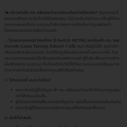
🌤️
กังวลกับฝ้า กระ หรือรอยดำจากสิวบนใบหน้าหรือเปล่า?
ปัญหาเหล่านี้
สามารถสร้างความไม่มั่นใจให้กับหลายคน ไม่ว่าจะเป็นวัยทำงาน หรือผู้ที่ต้อง
ออกงานพบปะสังคม หากคุณกำลังมองหาทางเลือกในการดูแลผิวหน้า
โปรแกรมเลเซอร์อาจเป็นคำตอบค่ะ
✨
โปรแกรมเลเซอร์ Medlite Q-Switch Nd:YAG ลดเลือนฝ้า กระ รอย
ดำจากสิว (Laser Toning) ทั่วใบหน้า 1 ครั้ง
เหมาะกับผู้ที่มีฝ้า จุดด่างดำ
หรือรอยสิวสะสมบนใบหน้า ช่วยให้ผิวดูเรียบเนียนและสม่ำเสมอมากขึ้น โดย
กระบวนการเลเซอร์จะใช้คลื่นแสงปล่อยพลังงานเข้าสู่ชั้นผิวเพื่อลดการสร้าง
เม็ดสีโดยตรง (เมลานิน) ซึ่งเป็นหนึ่งในวิธีที่ได้รับความนิยมและมีข้อมูลทาง
วิทยาศาสตร์รองรับในเรื่องการดูแลสีผิวไม่สม่ำเสมอ
💡
โปรแกรมนี้ เหมาะกับใคร?
เหมาะสำหรับผู้ที่มีปัญหา ฝ้า กระ หรือรอยดำจากสิวที่ต้องการดูแลผิว
หน้าให้เรียบเนียนขึ้น
ผู้ที่ต้องการโฟกัสฟื้นบำรุงผิวให้ดูสว่าง สดใสขึ้นอย่างค่อยเป็นค่อยไป
เหมาะกับผู้ที่ต้องการทางเลือกการดูแลที่ไม่ต้องพักฟื้นนาน
👍
ข้อดีที่น่าสนใจ