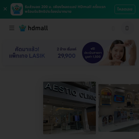
×
รับส่วนลด 200 บ. เพียงโหลดแอป HDmall ครั้งแรก
โหลดเลย
พร้อมรับสิทธิประโยชน์มากมาย