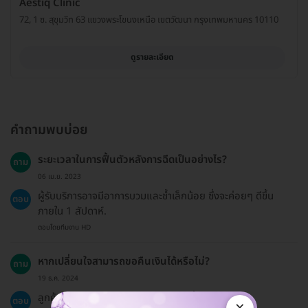
Aestiq Clinic
72, 1 ซ. สุขุมวิท 63 แขวงพระโขนงเหนือ เขตวัฒนา กรุงเทพมหานคร 10110
ดูรายละเอียด
คำถามพบบ่อย
ระยะเวลาในการฟื้นตัวหลังการฉีดเป็นอย่างไร?
ถาม
06 เม.ย. 2023
ผู้รับบริการอาจมีอาการบวมและช้ำเล็กน้อย ซึ่งจะค่อยๆ ดีขึ้น
ตอบ
ภายใน 1 สัปดาห์.
ตอบโดยทีมงาน HD
หากเปลี่ยนใจสามารถขอคืนเงินได้หรือไม่?
ถาม
19 ธ.ค. 2024
ลูกค้าสามารถขอคืนเงินได้ตามนโยบายที่ระบุไว้.
ตอบ