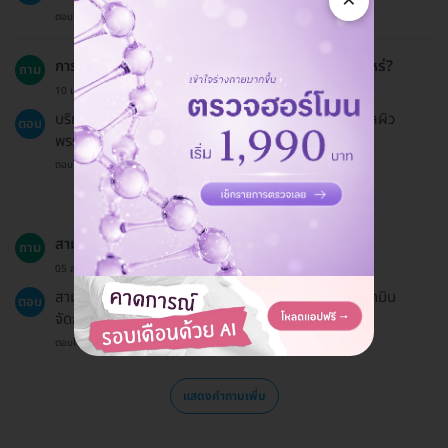
×
ตอบโดยทีมงาน HD
การฉีด MADE Collagen เหมาะสำหรับผู้ที่มีอายุเท่าไหร่?
ถาม
10 ม.ค. 2024
บริการนี้เหมาะสำหรับผู้ที่มีอายุ 18 ปีขึ้นไปที่ต้องการดูแลผิว
ตอบ
พรรณให้ดีขึ้น.
ตอบโดยทีมงาน HD
สามารถแบ่งจ่ายด้วยบัตรหลายใบได้หรือไม่?
ถาม
05 ส.ค. 2023
สามารถแบ่งจ่ายด้วยบัตรหลายใบได้ หากต้องการให้แอดมิน
ตอบ
จัดการให้.
ตอบโดยทีมงาน HD
แสดงคำถามเพิ่ม