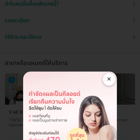
ทำไมคนอื่นซื้อแพ็กเกจนี้?
รายละเอียด
วิธีชำระและใช้งาน
สาขาหรือแผนกที่ให้บริการ
×
1
V AE RA WELLNESS CENTER สาขาลาซาล 40-42
718/52 โครงการพลัสพาร์คอเวนิว ซ. ลาซาล 40-42 แขวงบางนาใต้ เขตบางนา
กรุงเทพมหานคร 10260