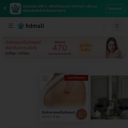
×
รับส่วนลด 200 บ. เพียงโหลดแอป HDmall ครั้งแรก
โหลดเลย
พร้อมรับสิทธิประโยชน์มากมาย