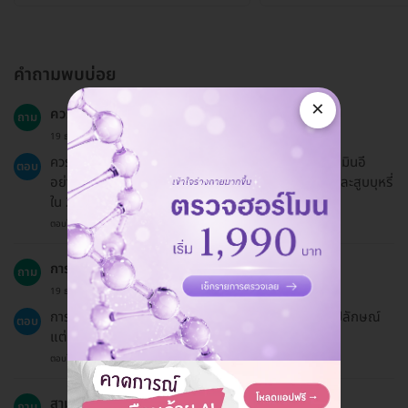
คำถามพบบ่อย
×
ควรเตรียมตัวอย่างไรบ้างก่อนเข้ารับบริการ?
ถาม
19 ธ.ค. 2024
ควรงดการรับประทานยาบางชนิด เช่น แอสไพรินและวิตามินอี
ตอบ
อย่างน้อย 1 สัปดาห์ก่อนทำ รวมถึงงดดื่มแอลกอฮอล์และสูบบุหรี่
ใน 24 ชั่วโมงก่อนทำ
ตอบโดยทีมงาน HD
การฉีดฟิลเลอร์เหมาะกับทุกกลุ่มอายุหรือไม่?
ถาม
19 ธ.ค. 2024
การฉีดฟิลเลอร์เหมาะสำหรับผู้ใหญ่ที่ต้องการปรับปรุงรูปลักษณ์
ตอบ
แต่ควรปรึกษาแพทย์เพื่อประเมินความเหมาะสม
ตอบโดยทีมงาน HD
สามารถออกใบเสร็จหรือใบกำกับภาษีได้หรือไม่?
ถาม