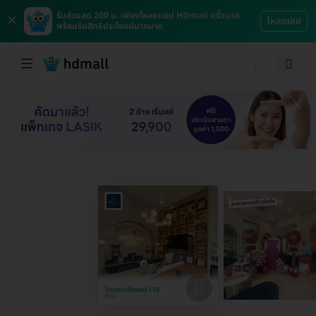
×
รับส่วนลด 200 บ. เพียงโหลดแอป HDmall ครั้งแรก
โหลดเลย
พร้อมรับสิทธิประโยชน์มากมาย