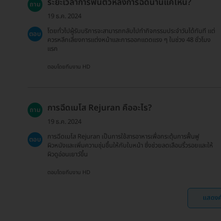
ระยะเวลาการฟื้นตัวหลังการฉีดนานแค่ไหน?
ถาม
19 ธ.ค. 2024
โดยทั่วไปผู้รับบริการจะสามารถกลับไปทำกิจกรรมประจำวันได้ทันที แต่
ตอบ
ควรหลีกเลี่ยงการแต่งหน้าและการออกแดดแรง ๆ ในช่วง 48 ชั่วโมง
แรก
ตอบโดยทีมงาน HD
การฉีดเมโส Rejuran คืออะไร?
ถาม
19 ธ.ค. 2024
การฉีดเมโส Rejuran เป็นการใช้สารอาหารเพื่อกระตุ้นการฟื้นฟู
ตอบ
ผิวหนังและเพิ่มความชุ่มชื้นให้กับใบหน้า ซึ่งช่วยลดเลือนริ้วรอยและให้
ผิวดูอ่อนเยาว์ขึ้น
ตอบโดยทีมงาน HD
แสดงค