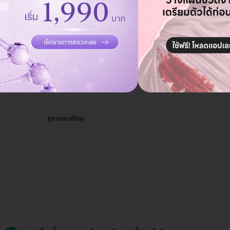
lam Clinic สาขาสาทร
Beglam Clinic 
าคาร Asai Place (ชั้น 2) ซ. สาทร 7 แยก 1 เขตทุ่งมหาเมฆ เขต
400-400/1 หมู่ 5 ซ. ศรีด่าน
รุงเทพมหานคร 10120
สมุทรปราการ 10270
ดูรายละเอียด