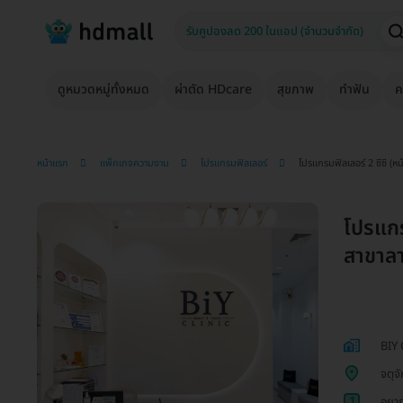
ดูหมวดหมู่ทั้งหมด
ผ่าตัด HDcare
สุขภาพ
ทำฟัน
ค
หน้าแรก
แพ็กเกจความงาม
โปรแกรมฟิลเลอร์
โปรแกรมฟิลเลอร์ 2 ซีซี (ห
โปรแกรม
สาขาล
BIY 
จตุจ
1
อยาก