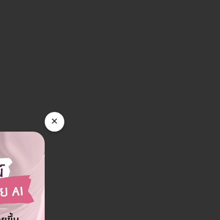
 เสนานิคม 1 แขวงเสนานิคม เขตจตุจักร
ดูรายละเอียด
×