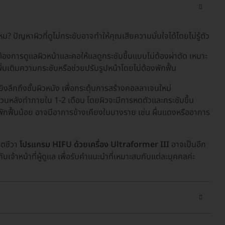
? ปัญหาผิวที่ดูไม่กระชับอาจทำให้คุณเสียความมั่นใจได้โดยไม่รู้ตัว
่ต้องการดูแลผิวหน้าและคอให้แลดูกระชับขึ้นแบบไม่ต้องผ่าตัด เหมาะ
รเพิ่มเติมความกระชับหรือช่วยปรับรูปหน้าโดยไม่ต้องพักฟื้น
ิงลึกถึงชั้นผิวหนัง เพื่อกระตุ้นการสร้างคอลลาเจนใหม่
วนหลังทำภายใน 1-2 เดือน โดยผิวจะมีการหดตัวและกระชับขึ้น
วลาพักฟื้นน้อย อาจมีอาการข้างเคียงในบางราย เช่น ผื่นแดงหรืออาการ
ิตชีวา
โปรแกรม HIFU ด้วยเครื่อง Ultraformer III
อาจเป็นอีก
เจ้าหน้าที่ผู้ดูแล เพื่อรับคำแนะนำที่เหมาะสมกับแต่ละบุคคลค่ะ