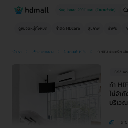
ดูหมวดหมู่ทั้งหมด
ผ่าตัด HDcare
สุขภาพ
ทำฟัน
ค
หน้าแรก
แพ็กเกจความงาม
โปรแกรมทำ HIFU
ทำ HIFU ด้วยเครื่อง Ultr
เช็กได้! เคร
ทำ HIF
ไม่จำกั
บริเวณ
STC 