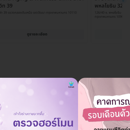
มวิท 39
พหลโยธิน 32
ุมวิท 39 แขวงคลองตันเหนือ เขตวัฒนา กรุงเทพมหานคร 10110
126/40 ซ. พหลโยธิน 32 ถ.
กรุงเทพมหานคร 10900
ดูรายละเอียด
วิธีการชำระเงินมีอะไรบ้าง?
ถาม
06 มิ.ย. 2024
ผู้ใช้บริการสามารถชำระเงินได้ทั้งการโอนเงินและการชำระผ่านบัตร
ตอบ
เครดิต โดยสามารถเลือกผ่อนชำระ 0% ได้หากมียอดตั้งแต่ 3,000 บาท