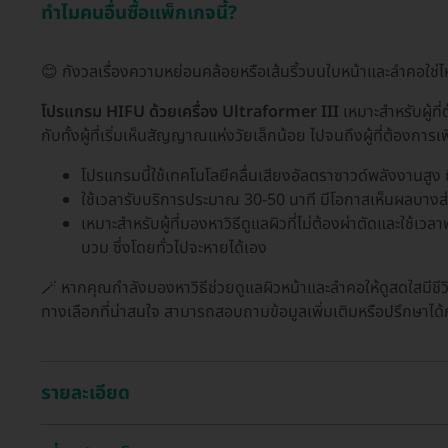
ทำไมคนอื่นซื้อแพ็กเกจนี้?
😊 กังวลเรื่องความหย่อนคล้อยหรือเส้นริ้วบนใบหน้าและลำคอใช่ไหม
โปรแกรม HIFU ด้วยเครื่อง Ultraformer III
เหมาะสำหรับผู้ที
กับทั้งผู้ที่เริ่มเห็นสัญญาณแห่งวัยเล็กน้อย ไปจนถึงผู้ที่ต้องกา
โปรแกรมนี้ใช้เทคโนโลยีคลื่นเสียงอัลตราซาวด์พลังงานสูง ย
ใช้เวลารับบริการประมาณ 30-50 นาที มีโอกาสเห็นผลบางส่
เหมาะสำหรับผู้ที่มองหาวิธีดูแลผิวที่ไม่ต้องผ่าตัดและใช้เ
บวม ซึ่งโดยทั่วไปจะหายได้เอง
🪄 หากคุณกำลังมองหาวิธีช่วยดูแลผิวหน้าและลำคอให้ดูสดใสมีชีว
ทางเลือกที่น่าสนใจ สามารถสอบถามข้อมูลเพิ่มเติมหรือปรึกษาได้กับ
รายละเอียด