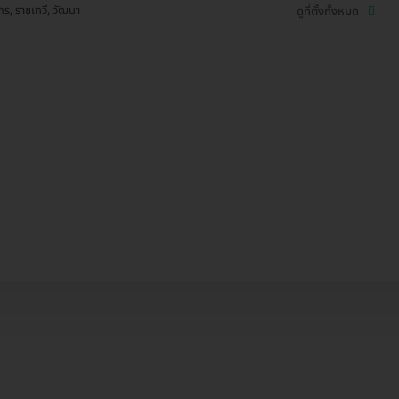
กร, ราชเทวี, วัฒนา
ดูที่ตั้งทั้งหมด