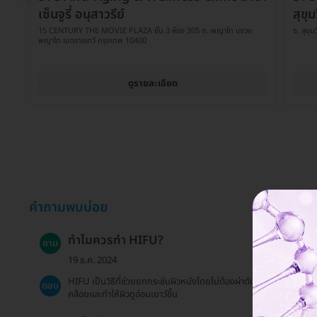
เซ็นจูรี่ อนุสาวรีย์
สุขุ
15 CENTURY THE MOVIE PLAZA ชั้น 3 ห้อง 305 ถ. พญาไท แขวง
ซ. สุข
พญาไท เขตราชเทวี กรุงเทพ 10400
ดูรายละเอียด
คำถามพบบ่อย
ทำไมควรทำ HIFU?
ถาม
19 ธ.ค. 2024
HIFU เป็นวิธีที่ช่วยยกกระชับผิวหนังโดยไม่ต้องผ่าตัด ลดความหย่อน
ตอบ
คล้อยและทำให้ผิวดูอ่อนเยาว์ขึ้น