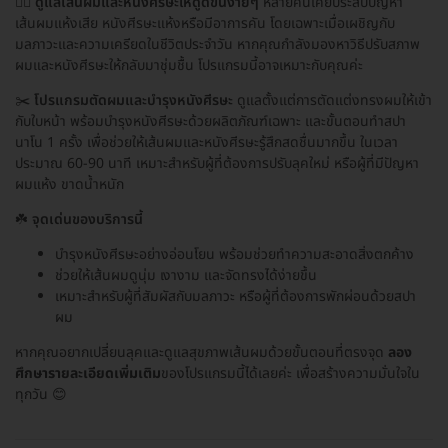
💇‍♀️
ดูแลเส้นผมและหนังศีรษะให้ดูดีขึ้นง่ายๆ
หลายคนเคยประสบปัญหา
เส้นผมแห้งเสีย หนังศีรษะแห้งหรือมีอาการคัน โดยเฉพาะเมื่อเผชิญกับ
มลภาวะและความเครียดในชีวิตประจำวัน หากคุณกำลังมองหาวิธีปรับสภาพ
ผมและหนังศีรษะให้กลับมาชุ่มชื้น โปรแกรมนี้อาจเหมาะกับคุณค่ะ
✂️
โปรแกรมตัดผมและบำรุงหนังศีรษะ
ดูแลตั้งแต่การตัดแต่งทรงผมให้เข้า
กับใบหน้า พร้อมบำรุงหนังศีรษะด้วยผลิตภัณฑ์เฉพาะ และขั้นตอนทำสปา
นาโน 1 ครั้ง เพื่อช่วยให้เส้นผมและหนังศีรษะรู้สึกสดชื่นมากขึ้น ในเวลา
ประมาณ 60-90 นาที เหมาะสำหรับผู้ที่ต้องการปรับลุคใหม่ หรือผู้ที่มีปัญหา
ผมแห้ง ขาดน้ำหนัก
☘️
จุดเด่นของบริการนี้
บำรุงหนังศีรษะอย่างอ่อนโยน พร้อมช่วยทำความสะอาดสิ่งตกค้าง
ช่วยให้เส้นผมดูนุ่ม เงางาม และจัดทรงได้ง่ายขึ้น
เหมาะสำหรับผู้ที่สัมผัสกับมลภาวะ หรือผู้ที่ต้องการพักผ่อนด้วยสปา
ผม
หากคุณอยากเปลี่ยนลุคและดูแลสุขภาพเส้นผมด้วยขั้นตอนที่ตรงจุด
ลอง
ศึกษารายละเอียดเพิ่มเติม
ของโปรแกรมนี้ได้เลยค่ะ เพื่อสร้างความมั่นใจใน
ทุกวัน 😊