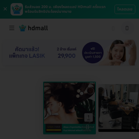
×
รับส่วนลด 200 บ. เพียงโหลดแอป HDmall ครั้งแรก
โหลดเลย
พร้อมรับสิทธิประโยชน์มากมาย