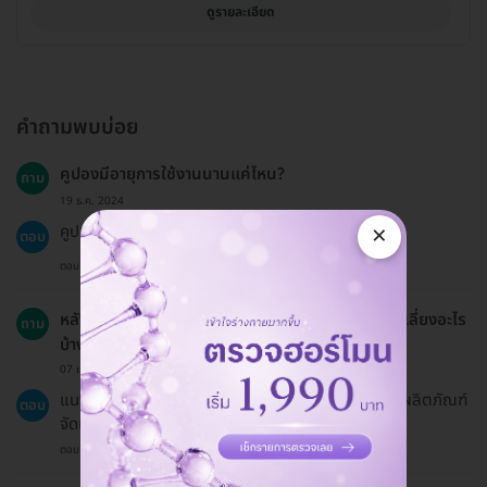
ดูรายละเอียด
คำถามพบบ่อย
คูปองมีอายุการใช้งานนานแค่ไหน?
ถาม
19 ธ.ค. 2024
×
คูปองจะมีอายุ 60 วันนับจากวันที่ซื้อ
ตอบ
ตอบโดยทีมงาน HD
หลังจากทำการตัดผมและบำรุงหนังศีรษะ ฉันควรหลีกเลี่ยงอะไร
ถาม
บ้าง?
07 เม.ย. 2023
แนะนำให้หลีกเลี่ยงการใช้น้ำร้อนในการสระผมและการใช้ผลิตภัณฑ์
ตอบ
จัดแต่งทรงผมในระยะเวลาแรกหลังการบริการ
ตอบโดยทีมงาน HD