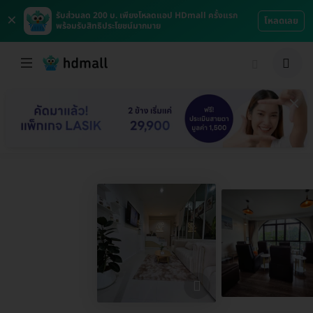
×
รับส่วนลด 200 บ. เพียงโหลดแอป HDmall ครั้งแรก
โหลดเลย
พร้อมรับสิทธิประโยชน์มากมาย