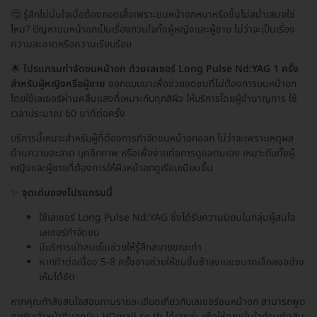
🤔 รู้สึกไม่มั่นใจเมื่อต้องถอดเสื้อเพราะขนหน้าอกหนาหรือขึ้นไม่สม่ำเสมอใช่
ไหม? ปัญหาขนหน้าอกเป็นเรื่องกวนใจทั้งผู้หญิงและผู้ชาย ไม่ว่าจะเป็นเรื่อง
ความสะอาดหรือความเรียบร้อย
🌟
โปรแกรมกำจัดขนหน้าอก ด้วยเลเซอร์ Long Pulse Nd:YAG 1 ครั้ง
สำหรับผู้หญิงหรือผู้ชาย
ออกแบบมาเพื่อช่วยลดขนที่ไม่ต้องการบนหน้าอก
โดยใช้เลเซอร์ผ่านคลื่นแสงที่เหมาะกับทุกสีผิว ให้บริการโดยผู้ชำนาญการ ใช้
เวลาประมาณ 60 นาทีต่อครั้ง
บริการนี้เหมาะสำหรับผู้ที่ต้องการกำจัดขนหน้าอกออก ไม่ว่าจะเพราะเหตุผล
ด้านความสะอาด บุคลิกภาพ หรือเพื่อง่ายต่อการดูแลตนเอง เหมาะกับทั้งผู้
หญิงและผู้ชายที่ต้องการให้ผิวหน้าอกดูเรียบเนียนขึ้น
✨
จุดเด่นของโปรแกรมนี้
ใช้เลเซอร์ Long Pulse Nd:YAG ซึ่งได้รับความนิยมในกลุ่มผู้สนใจ
เลเซอร์กำจัดขน
มีบริการเป่าลมเย็นช่วยให้รู้สึกสบายขณะทำ
หากทำต่อเนื่อง 5-8 ครั้งอาจช่วยให้ขนขึ้นช้าลงและขนาดเล็กลงอย่าง
เห็นได้ชัด
หากคุณกำลังสนใจสอบถามรายละเอียดเกี่ยวกับเลเซอร์ขนหน้าอก สามารถพูด
คุยกับเจ้าหน้าที่แอดมิน HDmall.co.th ได้เลยค่ะ เพื่อให้คุณมั่นใจก่อนตัดสิน