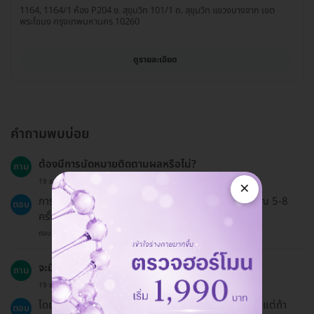
1164, 1164/1 ห้อง P204 ซ. สุขุมวิท 101/1 ถ. สุขุมวิท แขวงบางจาก เขต
พระโขนง กรุงเทพมหานคร 10260
ดูรายละเอียด
คำถามพบบ่อย
ต้องมีการนัดหมายติดตามผลหรือไม่?
ถาม
19 ธ.ค. 2024
×
การทำการรักษาด้วยเลเซอร์มักจะต้องทำต่อเนื่องประมาณ 5-8
ตอบ
ครั้ง แต่การนัดหมายขึ้นอยู่กับคำแนะนำของผู้เชี่ยวชาญ
ตอบโดยทีมงาน HD
จะมีอาการเจ็บปวดหรือไม่ในระหว่างการรักษา?
ถาม
19 ธ.ค. 2024
โดยทั่วไปจะมีการใช้ระบบเป่าลมเย็นเพื่อลดความเจ็บปวด แต่ถ้า
ตอบ