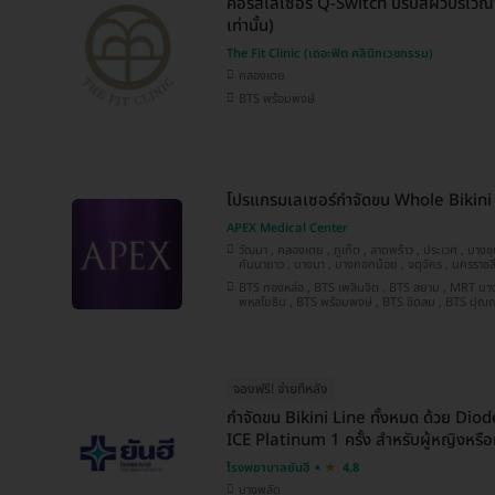
คอร์สเลเซอร์ Q-Switch ปรับสีผิวบริเวณจุ
เท่านั้น)
The Fit Clinic (เดอะฟิต คลินิกเวชกรรม)
คลองเตย
BTS พร้อมพงษ์
โปรแกรมเลเซอร์กำจัดขน Whole Bikini (
APEX Medical Center
วัฒนา , คลองเตย , ภูเก็ต , ลาดพร้าว , ประเวศ , บางขุนเทียน , ปทุมวัน , ปทุมธานี ,
คันนายาว , บางนา , บางกอกน้อย , จตุจักร , นครราชสีมา , นนทบุรี , พระโขนง , บางรัก ,
ชลบุรี , ห้วยขวาง , เชียงใหม่ , พระนครศรีอยุธยา , สมุทรปราการ , ประจวบคีรีขันธ์ ,
BTS ทองหล่อ , BTS เพลินจิต , BTS สยาม , MRT บางยี่ขัน , BTS ห้าแยกลาดพร้าว , MRT
บางคอแหลม , ยานนาวา , หลักสี่ , นครสวรรค์ , บางแค , บางกะปิ , สงขลา , อุดรธานี ,
พหลโยธิน , BTS พร้อมพงษ์ , BTS ชิดลม , BTS ปุณณวิถี , MRT สีลม , BTS ศาลาแดง ,
ขอนแก่น , คลองสาน , นครปฐม
MRT พระราม 9 , MRT ลาดพร้าว 71 , MRT สามย่าน , BTS นานา , MRT สุขุมวิท , BTS
อโศก , BTS เจริญนคร , MRT สวนห
จองฟรี! จ่ายทีหลัง
กำจัดขน Bikini Line ทั้งหมด ด้วย Dio
ICE Platinum 1 ครั้ง สำหรับผู้หญิงหรือผ
โรงพยาบาลยันฮี
4.8
บางพลัด