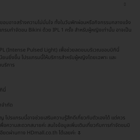
เวณขอบอาจสร้างความไม่มั่นใจ ทั้งในวันพักผ่อนหรือกิจกรรมกลางแจ้ง
กรมกำจัดขน Bikini ด้วย IPL 1 ครั้ง สำหรับผู้หญิงเท่านั้น อาจเป็น
PL (Intense Pulsed Light) เพื่อช่วยลดขนบริเวณขอบบิกินี่
ียนยิ่งขึ้น โปรแกรมนี้ให้บริการสำหรับผู้หญิงโดยเฉพาะ และ
บบริการ
ินี่
ลาจำกัด
คัญ โปรแกรมนี้อาจช่วยเสริมความรู้สึกดีเกี่ยวกับตัวเองได้ แต่ควร
พื่อความสะดวกสบายค่ะ สนใจข้อมูลเพิ่มเติมเกี่ยวกับการกำจัดขนบิ
ะเอียดผ่านทาง HDmall.co.th ได้เลยค่ะ 🌷