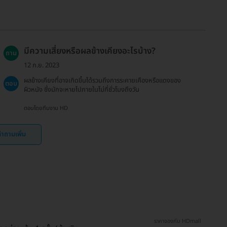
มีความเสี่ยงหรือผลข้างเคียงอะไรบ้าง?
ถาม
12 ก.ย. 2023
ผลข้างเคียงที่อาจเกิดขึ้นได้รวมถึงการระคายเคืองหรือแดงของ
ตอบ
ผิวหนัง ซึ่งมักจะหายไปภายในไม่กี่ชั่วโมงถึงวัน
ตอบโดยทีมงาน HD
ำถามเพิ่ม
ราคาจองกับ HDmall