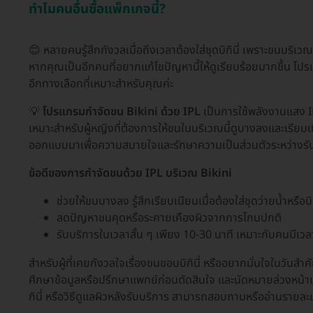
ทำไมคนอื่นซื้อแพ็กเกจนี้?
😊 หลายคนรู้สึกกังวลเมื่อถึงเวลาต้องใส่ชุดบิกินี่ เพราะขนบริ
หากคุณเป็นอีกคนที่อยากแก้ไขปัญหานี้ให้ดูเรียบร้อยมากขึ้น โปรแ
อีกทางเลือกที่เหมาะสำหรับคุณค่ะ
💡
โปรแกรมกำจัดขน Bikini ด้วย IPL
เป็นการใช้พลังงานแสง I
เหมาะสำหรับผู้หญิงที่ต้องการให้ขนในบริเวณนี้ดูบางลงและเรียบเน
ออกแบบมาเพื่อความสบายใจและรักษาความเป็นส่วนตัวระหว่างรั
ข้อดีของการกำจัดขนด้วย IPL บริเวณ Bikini
ช่วยให้ขนบางลง รู้สึกเรียบเนียนเมื่อต้องใส่ชุดว่ายน้ำหรือบิก
ลดปัญหาขนคุดหรือระคายเคืองผิวจากการโกนปกติ
รับบริการในเวลาสั้น ๆ เพียง 10-30 นาที เหมาะกับคนมีเว
สำหรับผู้ที่เคยกังวลใจเรื่องขนขอบบิกินี่ หรืออยากมั่นใจในวันสำ
ศึกษาข้อมูลหรือปรึกษาแพทย์ก่อนตัดสินใจ และนัดหมายล่วงหน้าเ
กินี่ หรือวิธีดูแลผิวหลังรับบริการ สามารถสอบถามหรืออ่านรายล