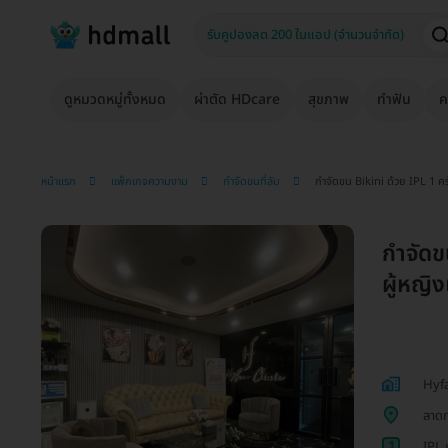
ดูหมวดหมู่ทั้งหมด
ผ่าตัด HDcare
สุขภาพ
ทำฟัน
ค
หน้าแรก
แพ็กเกจความงาม
กำจัดขนที่ลับ
กำจัดขน Bikini ด้วย IPL 1 ครั้
กำจัดข
ผู้หญิงเ
Hyfa
ลาดก
1
IPL 