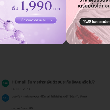
HDmall รับการชำระเงินด้วยประกันสังคมหรือไม่?
ถาม
06 เม.ย. 2023
ขออภัยค่ะ แพ็กเกจบน HDmall ไม่ได้เข้าร่วมสิทธิประกันสังคม
ตอบ
ตอบโดยทีมงาน HD