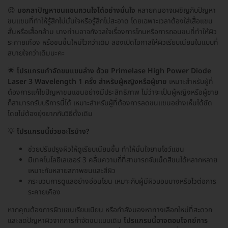
😉
บอกลาปัญหาขนแขนกวนใจได้อย่างมั่นใจ
หลายคนอาจเผชิญกับปัญหา
ขนแขนที่ทำให้รู้สึกไม่มั่นใจหรือรู้สึกไม่สะอาด โดยเฉพาะเวลาต้องใส่เสื้อแขน
สั้นหรือเสื้อกล้าม บางท่านอาจกังวลใจเรื่องการโกนหรือการถอนขนที่ทำให้ผิว
ระคายเคือง หรือขนขึ้นใหม่ไวกว่าเดิม ลองเปิดโอกาสให้ผิวเรียบเนียนในแบบที่
สบายใจกว่าเดิมนะคะ
🌟
โปรแกรมกำจัดขนแขนล่าง ด้วย Primelase High Power Diode
Laser 3 Wavelength 1 ครั้ง สำหรับผู้หญิงหรือผู้ชาย
เหมาะสำหรับผู้ที่
ต้องการแก้ไขปัญหาขนแขนอย่างมีประสิทธิภาพ ไม่ว่าจะเป็นผู้หญิงหรือผู้ชาย
ก็สามารถรับบริการนี้ได้ เหมาะสำหรับผู้ที่ต้องการลดขนแขนอย่างเห็นได้ชัด
โดยไม่ต้องยุ่งยากกับวิธีดั้งเดิม
💡
โปรแกรมนี้ช่วยอะไรบ้าง?
ช่วยปรับปรุงผิวให้ดูเรียบเนียนขึ้น ทำให้มั่นใจยามโชว์แขน
มีเทคโนโลยีเลเซอร์ 3 คลื่นความถี่ที่สามารถจับเม็ดสีขนได้หลากหลาย
เหมาะกับหลายสภาพขนและสีผิว
กระบวนการดูแลอย่างอ่อนโยน เหมาะกับผู้มีผิวบอบบางหรือไวต่อการ
ระคายเคือง
หากคุณต้องการผิวแขนเรียบเนียน หรือกำลังมองหาทางเลือกใหม่ที่สะดวก
และลดปัญหาผิวจากการกำจัดขนแบบเดิม
โปรแกรมนี้อาจตอบโจทย์การ