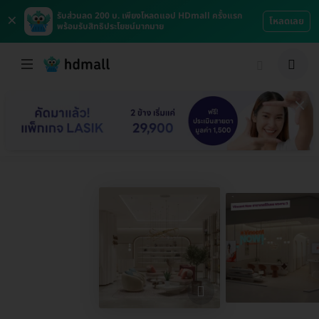
×
รับส่วนลด 200 บ. เพียงโหลดแอป HDmall ครั้งแรก
โหลดเลย
พร้อมรับสิทธิประโยชน์มากมาย