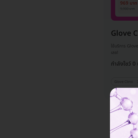
1 ปี 12 ครั
969 บาท
ท่าน)
9,900 บาท
Glove C
ใช้บริการ Glov
เลย!
กำลังโชว์ 0
Glove Clinic