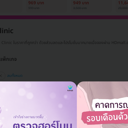
้ง (1 สิทธิ์/
ครั้ง
เพื่อปรับผิวกระจ่างใส
Medi
969 บาท
949 บาท
11,6
1 ครั้ง
999 บาท
3,500 บาท
20,000
linic
e Clinic ในราคาที่ถูกกว่า ด้วยส่วนลดและโปรโมชั่นมากมายเมื่อจองผ่าน HDmall
 แพ็กเกจ
ลบทั้งหมด
แอดมินพร้อมดูแลคุณทุกวันทางไลน์