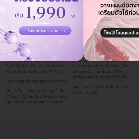
คุยกับแอดมิน ฟรี!
หาโรคติดต่อทางเพศสัมพันธ์ ด้วย PCR
ที่ 1 เดินผ่านโรงแรมเอเชีย คลินิกอยู่ที่
Test ตรวจลำคอหาโรคติดต่อทางเพศ
ชั้น 2 โซน A อาคาร L Building (ตึกสี
สัมพันธ์ ด้วย PCR Test ตรวจภายใน
เขียว) หรือถ้าขับรถไปเองก็สามารถจอด
ช่องคลอดหาโรคติดต่อทางเพศสัมพันธ์
รถที่โรงแรมเอเวอกรีน โดยสามารถนำ
จ
ด้วย PCR Test หรือ ตรวจปัสสาวะหาโรค
บัตรจอดมาประทับตราที่ Glove Clinic
บ
ติดต่อทางเพศสัมพันธ์ ด้วย PCR Test
ได้ หลังจากจองแพ็กเกจกับ HDmall
แล้วก็สามารถเข้าไปใช้บริการได้ทุกวัน
P
บรรยากาศอบอุ่นผ่อนคลาย เดินทางง่าย
จ
ดูแลสุขภาพทางเพศกับแพ็กเกจราคา
ท
Glove Clinic ตั้งอยู่ในเขตราชเทวี เดิน
เบาๆ ที่ HDmall
ทางไม่ยาก ไม่ว่าจะเป็นรถเมล์หลากหลาย
สาย หรือ BTS สถานีราชเทวี ลงทางออก