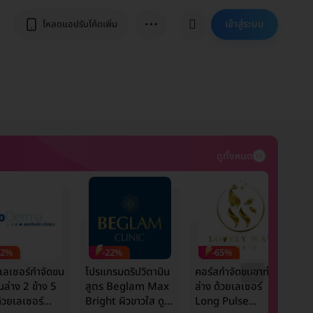
⋯
เข้าสู่ระบบ
โหลดแอปรับโค้ดเพิ่ม
ดูทั้งหมด
42%
-22%
-65%
เลเซอร์กำจัดขน
โปรแกรมดริปวิตามิน
คอร์สกำจัดขนขาท่อน
ร
นล่าง 2 ข้าง 5
สูตร Beglam Max
ล่าง ด้วยเลเซอร์
ห
ด้วยเลเซอร์
Bright ผิวขาวใส ดูมี
Long Pulse
ข