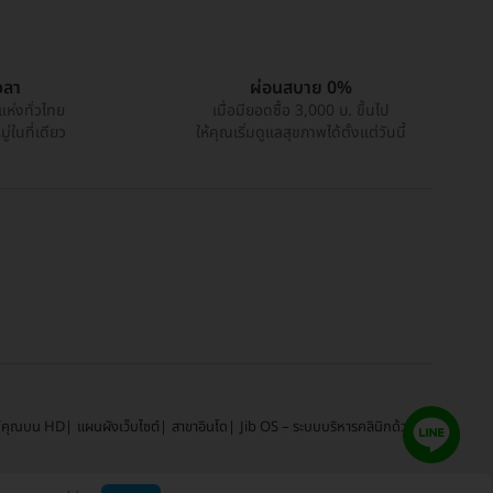
วลา
ผ่อนสบาย 0%
แห่งทั่วไทย
เมื่อมียอดซื้อ 3,000 บ. ขึ้นไป
่ในที่เดียว
ให้คุณเริ่มดูแลสุขภาพได้ตั้งแต่วันนี้
์คุณบน HD
แผนผังเว็บไซต์
สาขาอินโด
Jib OS – ระบบบริหารคลินิกด้วย AI