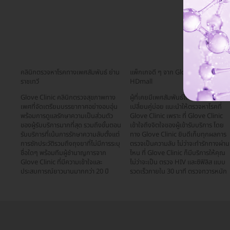
คลินิกตรวจหาโรคทางเพศสัมพันธ์ ย่าน
แพ็กเกจดี ๆ จาก Glove Clinic บน
ราชเทวี
HDmall
Glove Clinic คลินิกตรวจสุขภาพทาง
ผู้ที่เคยมีเพศสัมพันธ์โดยไม่ได้ป้องกัน
เพศที่จัดเตรียมบรรยากาศอย่างอบอุ่น
เปลี่ยนคู่บ่อย แนะนำให้ตรวจหาโรคที่
พร้อมการดูแลรักษาความเป็นส่วนตัว
Glove Clinic เพราะ ที่ Glove Clinic
ของผู้รับบริการมากที่สุด รวมถึงขั้นตอน
เข้าใจถึงจิตใจของผู้เข้ารับบริการ โดย
รับบริการที่เน้นการรักษาความลับตั้งแต่
ทาง Glove Clinic ยินดีเก็บทุกผลการ
การซักประวัติรวมถึงถุงยาที่ไม่มีการระบุ
ตรวจเป็นความลับ ไม่ว่าจะทำรักทางผ่าน
ชื่อใดๆ พร้อมทีมผู้ชำนาญการจาก
ไหน ที่ Glove Clinic ก็มีบริการให้คุณ
Glove Clinic ที่มีความเข้าใจและ
ไม่ว่าจะเป็น ตรวจ HIV และซิฟิลิส แบบ
ประสบการณ์ยาวนานมากกว่า 20 ปี
รวดเร็วภายใน 30 นาที ตรวจทวารหนัก