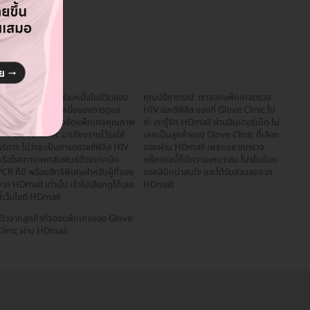
สุขภาพทางเพศคือส่วนหนึ่งในชีวิตของ
คุณปรียาภรณ์: เราจองแพ็กเกจตรวจ
มนุษย์ และเป็นส่วนหนึ่งของการดูแล
HIV และซิฟิลิส ของที่ Glove Clinic ไป
สุขภาพ HDmall จึงจัดแพ็กเกจคุณภาพ
ค่ะ เรารู้จัก HDmall ผ่านอินเตอร์เน็ต ไม่
าก Glove Clinic มาเรียงรายไว้รอให้
เคยเป็นลูกค้าของ Glove Clinic ที่เลือก
ริการ ไม่ว่าจะเป็นการตรวจซิฟิลิส HIV
จองผ่าน HDmall เพราะอยากตรวจ
หรือโรคทางเพศสัมพันธ์ด้วยเทคนิค
แพ็คเกจนี้ก็มีความเหมาะสม โปรโมชั่นข
CR ก็มี พร้อมสิทธิพิเศษสำหรับผู้ที่จอง
องคลินิกน่าสนใจ และได้รับส่วนลดจาก
าก HDmall เท่านั้น เข้าไปเลือกดูได้เลย
HDmall
ี่เว็บไซต์ HDmall
รีวิวจากลูกค้าที่จองแพ็กเกจของ Glove
Clinic ผ่าน HDmall