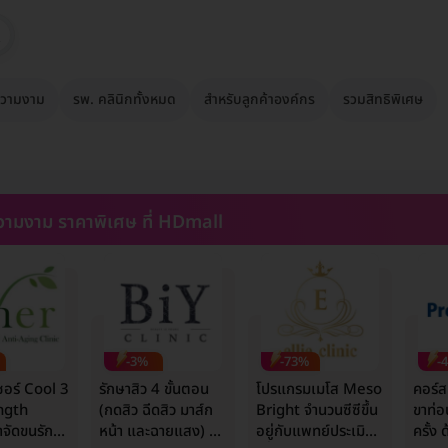
วามงาม
รพ. คลินิกทั้งหมด
สำหรับลูกค้าองค์กร
รวมสิทธิพิเศษ
ามงาม ราคาพิเศษ ที่ HDmall
-3%
-73%
-
ซอร์ Cool 3
รักษาสิว 4 ขั้นตอน
โปรแกรมเมโส Meso
คอร์ส
ngth
(กดสิว ฉีดสิว มาส์ก
Bright จำนวนซีซีขึ้น
ขาท่อ
จัดขนรักแร้
หน้า และฉายแสง) 1
อยู่กับแพทย์ประเมิน
ครั้ง 