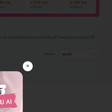
ostar Next
ออร่า
Nd:YAG 12 ครั้ง
ด
40 บาท
2,318 บาท
6,789 บาท
9
ภายใน 1 ปี สำหรับผู้
P
 บาท
2,990 บาท
19,188 บาท
1,
หญิงหรือผู้ชาย
1 
.co.th พร้อมบริการเช็กคิวและทำนัดให้ ฟรี! ทักแชทสอบถามแอดมินได้
แนะนำ
เรียงตาม
×